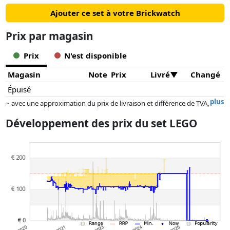
Ajouter ce set à votre Brickwatch
Prix ​​par magasin
Prix
N'est disponible
Magasin
Note
Prix
Livré
Changé
Épuisé
plus
~ avec une approximation du prix de livraison et différence de TVA,
car le prix de la livraison varie selon le poids et/ ou les dimensions.
Développement des prix du set LEGO
Les prix et la disponibilité peuvent avoir changé depuis la dernière mise
à jour. L'ordre est purement basé sur le prix, la rémunération des
partenaires n'a aucune influence sur celui-ci. Ce n'est qu'à prix égaux
que les réalisations historiques peuvent influencer l'ordre.