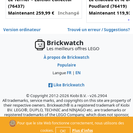
(76437)
Poudlard (76419)
Maintenant 259,99 €
Inchangé
Maintenant 119,93 
- 
Version ordinateur
Trouvé un erreur / Suggestions?
Brickwatch
Les meilleurs offres LEGO
À propos de Brickwatch
Populaire
Langue
FR
|
EN
Like Brickwatch
© Copyright 2012-2026 Kiobi B.V. - v26.2904
All trademarks, service marks, and copyrights on this site are property of
their respective owners. Brickwatch® is a registered trademark of Kiobi
BV. LEGO®, DUPLO, TECHNIC and NINJAGO etc. are trademarks or
registered trademarks of the LEGO Company, which does not sponsor,
authorize, or endorse this site.
Pour que le site Web fonctionne correctement, nous utilisons des
cookies.
Plus d'infos
OK!