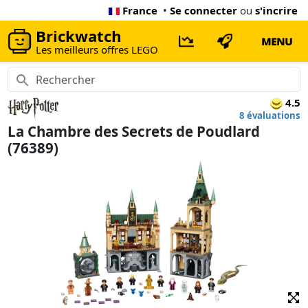
France
•
Se connecter
ou
s'incrire
Brickwatch
MENU
Les meilleurs offres LEGO
4.5
8 évaluations
La Chambre des Secrets de Poudlard
(76389)