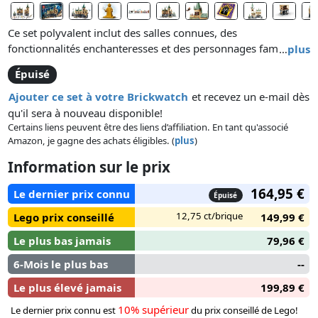
Ce set polyvalent inclut des salles connues, des
fonctionnalités enchanteresses et des personnages familiers
…
plus
des films Harry Potter. La Grande Salle du château contient 2
Épuisé
grandes tables, le pupitre à chouette d’or de Dumbledore et
des accessoires réalistes, tels que le Choixpeau magique. La
Ajouter ce set à votre Brickwatch
et recevez un e-mail dès
Chambre des Secrets inclut la célèbre entrée circulaire et la
qu'il sera à nouveau disponible!
grande statue avec une bouche ouverte par laquelle le
Certains liens peuvent être des liens d’affiliation. En tant qu'associé
Amazon, je gagne des achats éligibles. (
plus
)
serpent Basilic pénètre dans la salle. Le set comprend 10
figurines : Harry Potter, Ginny Weasley, Tom Jedusor, Colin
Information sur le prix
Creevey, Justin Finch-Fletchley, Luna Lovegood™, Gilderoy
Lockhart, Albus Dumbledore™, professeur Sinistra et Nick
164,95 €
Le dernier prix connu
Épuisé
Quasi-Sans-Tête.
12,75 ct/brique
Lego prix conseillé
149,99 €
Le plus bas jamais
79,96 €
6-Mois le plus bas
--
Le plus élevé jamais
199,89 €
10% supérieur
Le dernier prix connu est
du prix conseillé de Lego!