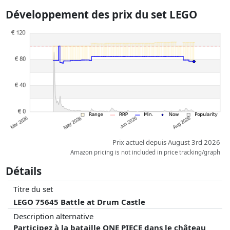
car le prix de la livraison varie selon le poids et/ ou les dimensions.
Développement des prix du set LEGO
Les prix et la disponibilité peuvent avoir changé depuis la dernière mise
à jour. L'ordre est purement basé sur le prix, la rémunération des
partenaires n'a aucune influence sur celui-ci. Ce n'est qu'à prix égaux
que les réalisations historiques peuvent influencer l'ordre.
Prix actuel depuis August 3rd 2026
Amazon pricing is not included in price tracking/graph
Détails
Titre du set
LEGO 75645 Battle at Drum Castle
Description alternative
Participez à la bataille ONE PIECE dans le château