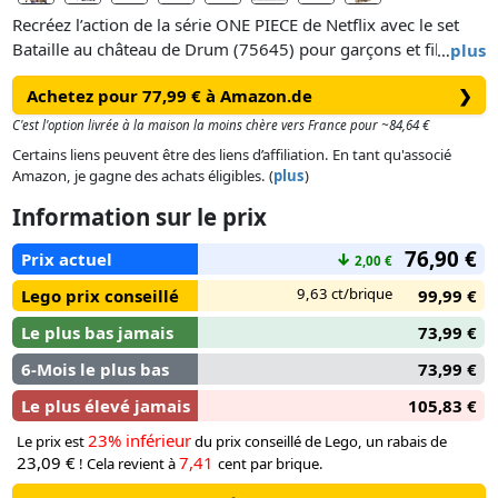
Recréez l’action de la série ONE PIECE de Netflix avec le set
Bataille au château de Drum (75645) pour garçons et filles
…
plus
dès 9 ans. Les minifigurines de Monkey D. Luffy, Nami, Sanji,
Achetez pour 77,99 € à Amazon.de
❯
Vivi, Tony-Tony Chopper et Wapol inspirent une infinité
d’aventures dans le château enneigé.
C'est l'option livrée à la maison la moins chère vers France pour ~84,64 €
Certains liens peuvent être des liens d’affiliation. En tant qu'associé
Ouvrez les murailles pour déployer la forteresse et explorez
Amazon, je gagne des achats éligibles. (
plus
)
le premier étage avec sa grande cheminée, le deuxième avec
Information sur le prix
le labo de Chopper et le lit de Nami, et la salle du trône au
troisième. Les accessoires incluent un drapeau de pirate, des
76,90 €
Prix actuel
↓
2,00 €
bannières, des lampes, de nombreuses armes permettant la
transformation de Wapol avec le fruit du démon, un labo
9,63 ct/brique
Lego prix conseillé
99,99 €
pour Chopper et des ustensiles de cuisine.
Le plus bas jamais
73,99 €
6-Mois le plus bas
73,99 €
Le plus élevé jamais
105,83 €
23% inférieur
Le prix est
du prix conseillé de Lego, un rabais de
23,09 €
7,41
! Cela revient à
cent par brique.