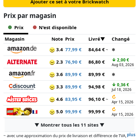
Ajouter ce set à votre Brickwatch
Prix ​​par magasin
Prix
N'est disponible
Magasin
Note
Prix
Livré
Changé
3.4
77,99 €
84,64 €
~
✱
↓
2,00 €
2.3
76,90 €
86,80 €
Aug 03, 2026
3.6
89,99 €
89,99 €
✱
↓
0,36 €
3.3
89,99 €
94,98 €
Jul 18, 2026
↻
4.6
83,95 €
96,10 €
~
Apr 15, 2026
↻
5.0
99,99 €
99,99 €
Apr 15, 2026
▼ Montrer tous les 11 sites ▼
plus
~ avec une approximation du prix de livraison et différence de TVA,