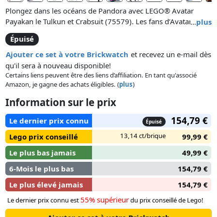
Plongez dans les océans de Pandora avec LEGO® Avatar
Payakan le Tulkun et Crabsuit (75579). Les fans d’Avatar dès
…
plus
10 ans peuvent revivre leurs moments préférés du film, créer
Épuisé
des scènes dynamiques ou inventer des histoires
passionnantes avec un tulkun articulé, un sous-marin
Ajouter ce set à votre Brickwatch
et recevez un e-mail dès
Crabsuit et les minifigurines de Lo’ak, Tsireya et d’un pilote de
qu'il sera à nouveau disponible!
Crabsuit.
Certains liens peuvent être des liens d’affiliation. En tant qu'associé
Amazon, je gagne des achats éligibles. (
plus
)
Information sur le prix
154,79 €
Le dernier prix connu
Épuisé
13,14 ct/brique
Lego prix conseillé
99,99 €
Le plus bas jamais
49,99 €
6-Mois le plus bas
154,79 €
Le plus élevé jamais
154,79 €
55% supérieur
Le dernier prix connu est
du prix conseillé de Lego!