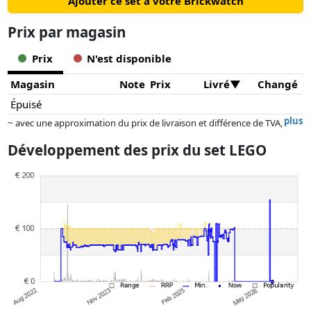
Ajouter ce set à votre Brickwatch
Prix ​​par magasin
Prix
N'est disponible
Magasin
Note
Prix
Livré
Changé
Épuisé
plus
~ avec une approximation du prix de livraison et différence de TVA,
car le prix de la livraison varie selon le poids et/ ou les dimensions.
Développement des prix du set LEGO
Les prix et la disponibilité peuvent avoir changé depuis la dernière mise
à jour. L'ordre est purement basé sur le prix, la rémunération des
partenaires n'a aucune influence sur celui-ci. Ce n'est qu'à prix égaux
que les réalisations historiques peuvent influencer l'ordre.