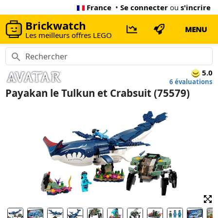
France
•
Se connecter
ou
s'incrire
Brickwatch
MENU
Les meilleurs offres LEGO
5.0
6 évaluations
Payakan le Tulkun et Crabsuit (75579)