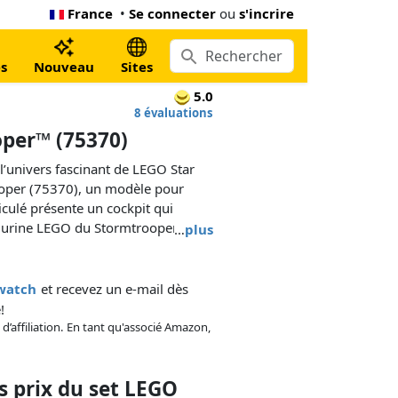
France
•
Se connecter
ou
s'incrire
s
Nouveau
Sites
5.0
8 évaluations
oper™ (75370)
l’univers fascinant de LEGO Star
oper (75370), un modèle pour
ticulé présente un cockpit qui
figurine LEGO du Stormtrooper, un
…
plus
ins articulées qui peuvent tenir le
kwatch
et recevez un e-mail dès
!
 d’affiliation. En tant qu'associé Amazon,
 prix du set LEGO