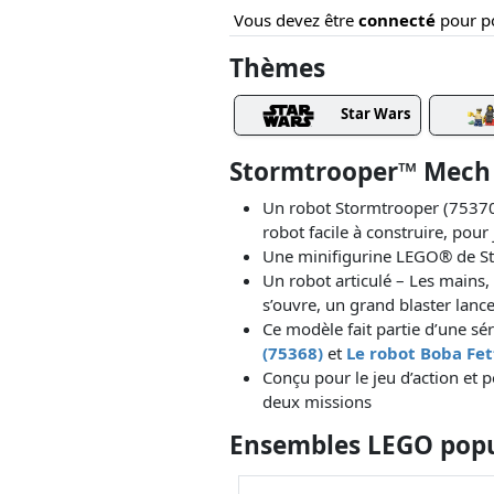
Vous devez être
connecté
pour po
Thèmes
Star Wars
Stormtrooper™ Mech 
Un robot Stormtrooper (75370)
robot facile à construire, pour
Une minifigurine LEGO® de Sto
Un robot articulé – Les mains, 
s’ouvre, un grand blaster lanc
Ce modèle fait partie d’une s
(75368)
et
Le robot Boba Fet
Conçu pour le jeu d’action et 
deux missions
Ensembles LEGO popul