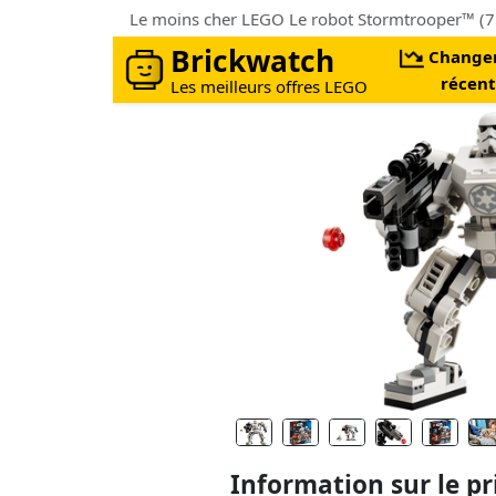
Le moins cher LEGO Le robot Stormtrooper™ (
Brickwatch
Change
récent
Les meilleurs offres LEGO
Information sur le pr