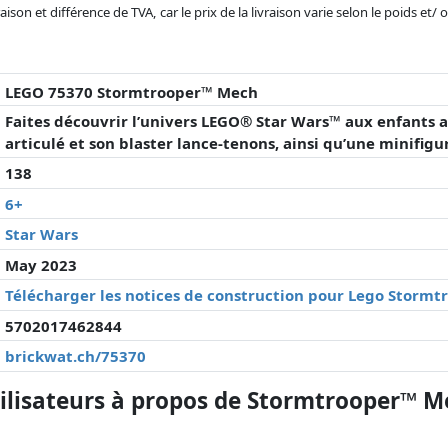
son et différence de TVA, car le prix de la livraison varie selon le poids et/
r changé depuis la dernière mise à jour. L'ordre est purement basé sur le prix
'à prix égaux que les réalisations historiques peuvent influencer l'ordre.
LEGO 75370 Stormtrooper™ Mech
Faites découvrir l’univers LEGO® Star Wars™ aux enfants 
articulé et son blaster lance-tenons, ainsi qu’une minifig
138
6+
Star Wars
May 2023
Télécharger les notices de construction pour Lego Storm
5702017462844
brickwat.ch/75370
lisateurs à propos de Stormtrooper™ M