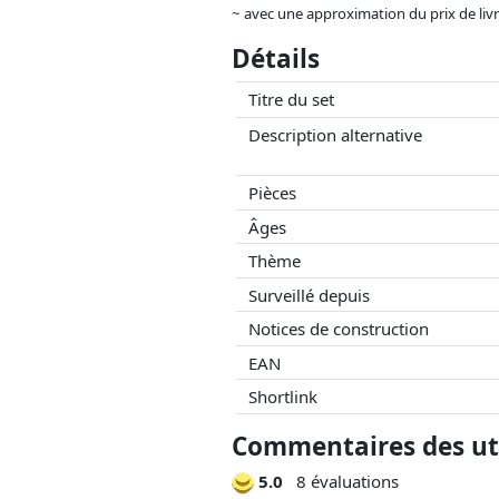
~ avec une approximation du prix de livrai
Les prix et la disponibilité peuvent avoi
Détails
aucune influence sur celui-ci. Ce n'est qu
Titre du set
Description alternative
Pièces
Âges
Thème
Surveillé depuis
Notices de construction
EAN
Shortlink
Commentaires des uti
5.0
8 évaluations