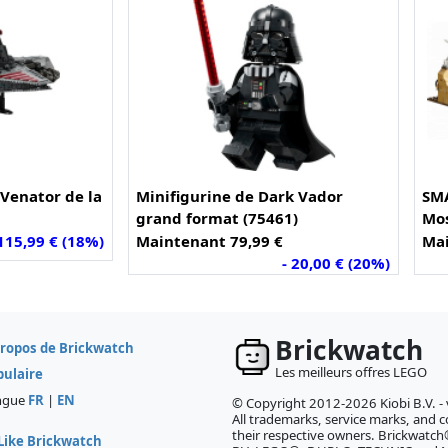
 Venator de la
Minifigurine de Dark Vador
SMA
grand format (75461)
Mos
 115,99 € (18%)
Maintenant 79,99 €
Mai
- 20,00 € (20%)
Brickwatch
propos de Brickwatch
Les meilleurs offres LEGO
pulaire
ngue
FR
|
EN
© Copyright 2012-2026 Kiobi B.V. -
All trademarks, service marks, and co
their respective owners. Brickwatch®
Like Brickwatch