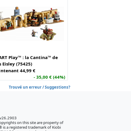
RT Play™ : la Cantina™ de
 Eisley (75425)
ntenant 44,99 €
- 35,00 € (44%)
Trouvé un erreur / Suggestions?
 v26.2903
pyrights on this site are property of
 is a registered trademark of Kiobi