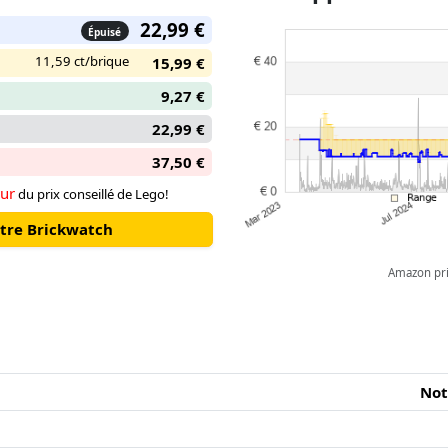
22,99 €
Épuisé
11,59 ct/brique
15,99 €
9,27 €
22,99 €
37,50 €
ur
du prix conseillé de Lego!
otre Brickwatch
Amazon pric
Not