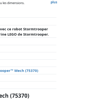
plus
 ou les dimensions.
, la rémunération des partenaires n'a
avec ce robot Stormtrooper
urine LEGO de Stormtrooper.
trooper™ Mech (75370)
ech (75370)