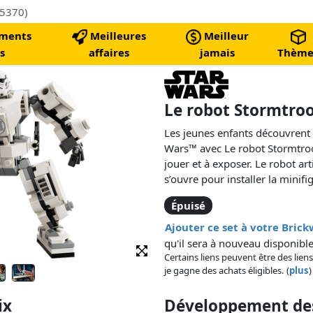
75370)
ments
Meilleures
Meilleur
s
affaires
jamais
Thème
Le robot Stormtro
Les jeunes enfants découvrent 
Wars™ avec Le robot Stormtro
jouer et à exposer. Le robot ar
s’ouvre pour installer la mini
clip pour son blaster et des ma
Épuisé
gros blaster lance-tenons.
Ajouter ce set à votre Bric
qu'il sera à nouveau disponible
Certains liens peuvent être des liens
je gagne des achats éligibles. (
plus
)
ix
Développement des