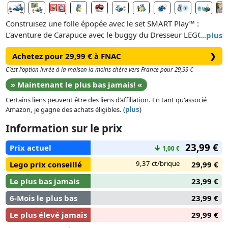
Construisez une folle épopée avec le set SMART Play™ :
L’aventure de Carapuce avec le buggy du Dresseur LEGO®
…
plus
Pokémon™ (72156) pour garçons et filles dès 7 ans. Créez un
Achetez pour 29,99 € à FNAC
❯
buggy à châssis articulé ultra-maniable, puis emmenez
Carapuce en balade, sesbras et sa queue battant au vent.
C'est l'option livrée à la maison la moins chère vers France pour 29,99 €
» Maintenant le plus bas jamais! «
Carapuce et le buggy comprennent chacun un SMART Tag.
Certains liens peuvent être des liens d’affiliation. En tant qu'associé
Grâce aux SMART Briques incluses dans les sets Tout-en-un
Amazon, je gagne des achats éligibles. (
plus
)
(vendus séparément) proposant des options de jeu
interactives et immersives, les aventures des Dresseurs P
Information sur le prix
okémon prennent vie, permettant aux véhicules Pokémon et
23,99 €
autres éléments de jeu de réagir par des effets sonores,
Prix actuel
↓
1,00 €
lumineux et autres quand les enfants déplacent les Pokémon.
9,37 ct/brique
Lego prix conseillé
29,99 €
Les accessoires incluent une télécommande de Dresseur non
fonctionnelle, une Poké Ball et un savoureux hamburger
Le plus bas jamais
23,99 €
végé sur un gril cerné de flammes. Le véhicule est doté de 2
6-Mois le plus bas
23,99 €
canons à tenons d’eau pour éteindre le feu et d’un
compartiment de stockage.
Le plus élevé jamais
29,99 €