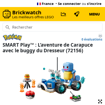
France
•
Se connecter
ou
s'incrire
Brickwatch
MENU
Les meilleurs offres LEGO
0 évaluations
SMART Play™ : L’aventure de Carapuce
avec le buggy du Dresseur (72156)