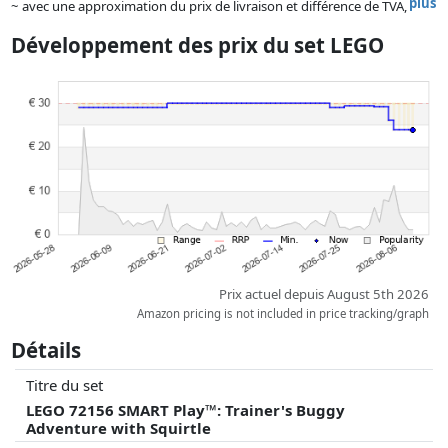
plus
~ avec une approximation du prix de livraison et différence de TVA,
car le prix de la livraison varie selon le poids et/ ou les dimensions.
Développement des prix du set LEGO
Les prix et la disponibilité peuvent avoir changé depuis la dernière mise
à jour. L'ordre est purement basé sur le prix, la rémunération des
partenaires n'a aucune influence sur celui-ci. Ce n'est qu'à prix égaux
que les réalisations historiques peuvent influencer l'ordre.
Prix actuel depuis August 5th 2026
Amazon pricing is not included in price tracking/graph
Détails
Titre du set
LEGO 72156 SMART Play™: Trainer's Buggy
Adventure with Squirtle