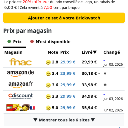
20% inférieur
Le prix est
du prix conseillé de Lego, un rabais de
6,00 €
7,50
! Cela revient à
cent par brique.
Ajouter ce set à votre Brickwatch
Prix ​​par magasin
Prix
N'est disponible
Magasin
Note
Prix
Livré
Changé
-
2.8
29,99 €
29,99 €
Jun 03, 2026
3.4
23,99 €
30,18 €
~
✱
3.6
29,99 €
33,98 €
✱
-
3.3
29,99 €
34,98 €
Jun 03, 2026
-
5.0
29,99 €
35,94 €
Jun 02, 2026
▼ Montrer tous les 6 sites ▼