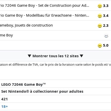
LEGO Super Mario 72046 Game Boy - Set de Construction pour Adulte - Décoration Rétro
3.3
LEGO Super Mario Game Boy - Modellbau für Erwachsene - Nintendo Modell mit 2 Spielmodulen inkl. Zelda sowie Ständer - Retro Geschenk für Gaming Fans - 72046
3.4
ameboy, Jouets de construction
2.3
me Boy
5.0
▼ Montrer tous les 12 sites ▼
son et différence de TVA, car le prix de la livraison varie selon le poids et/
r changé depuis la dernière mise à jour. L'ordre est purement basé sur le prix
'à prix égaux que les réalisations historiques peuvent influencer l'ordre.
LEGO 72046 Game Boy™
Set Nintendo® à collectionner pour adultes
421
18+