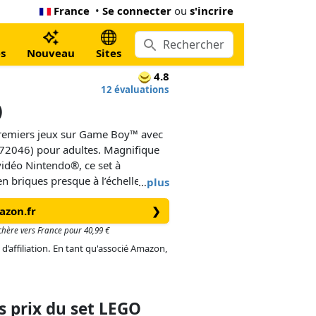
France
•
Se connecter
ou
s'incrire
s
Nouveau
Sites
4.8
12 évaluations
)
 premiers jeux sur Game Boy™ avec
(72046) pour adultes. Magnifique
vidéo Nintendo®, ce set à
en briques presque à l’échelle 1:1
…
plus
 originale de Nintendo. Appuyez
azon.fr
❯
 boutons A et B, puis sur SELECT et
ole. Les autres détails
 chère vers France pour 40,99 €
incluent le contrôle du contraste,
 d’affiliation. En tant qu'associé Amazon,
 cartouche.
 Game Boy avec les cartouches de
end of Zelda™: Link's Awakening et
 prix du set LEGO