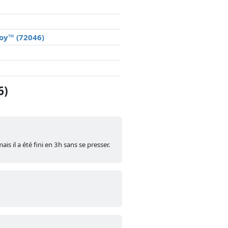
Boy™ (72046)
6)
is il a été fini en 3h sans se presser.