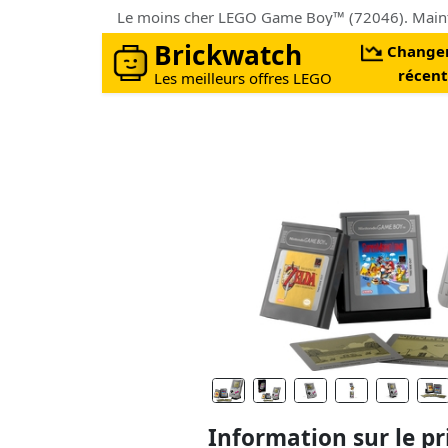
Le moins cher LEGO Game Boy™ (72046). Mainten
Brickwatch
Change
récent
Les meilleurs offres LEGO
Information sur le pr