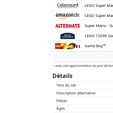
Super Mario - G
LEGO 72046 Ga
Game Boy™
~ avec une approximation du prix de livrai
Les prix et la disponibilité peuvent avoi
Détails
aucune influence sur celui-ci. Ce n'est qu
Titre du set
Description alternative
Pièces
Âges