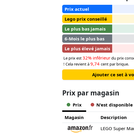
Prix actuel
Lego prix conseillé
Le plus bas jamais
6-Mois le plus bas
Le plus élevé jamais
32% inférieur
Le prix est
du prix conse
9,74
! Cela revient à
cent par brique.
Ajouter ce set à v
Prix ​​par magasin
Prix
N'est disponible
Magasin
Description