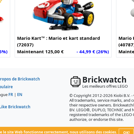
Mario Kart™ : Mario et kart standard
Mario 
(72037)
(40787
15%)
Maintenant 125,00 €
- 44,99 € (26%)
Mainte
Brickwatch
propos de Brickwatch
Les meilleurs offres LEGO
pulaire
ngue
FR
|
EN
© Copyright 2012-2026 Kiobi B.V. -
All trademarks, service marks, and co
their respective owners. Brickwatch®
Like Brickwatch
BV. LEGO®, DUPLO, TECHNIC and NI
registered trademarks of the LEGO
authorize, or endorse this site.
 le site Web fonctionne correctement, nous utilisons des cookies.
OK!