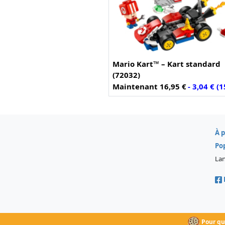
Mario Kart™ – Kart standard
(72032)
Maintenant 16,95 €
- 3,04 € (
À 
Po
La
Pour que