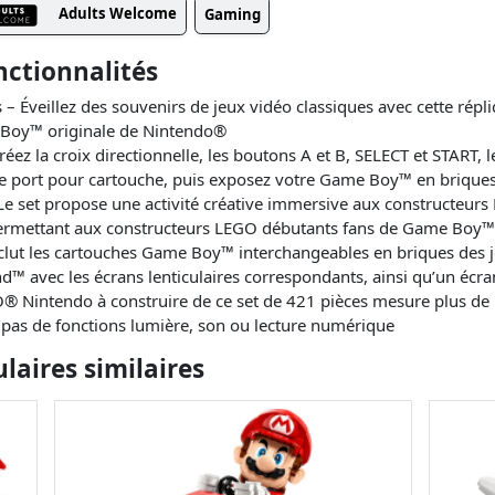
Adults Welcome
Gaming
ctionnalités
 Éveillez des souvenirs de jeux vidéo classiques avec cette répl
 Boy™ originale de Nintendo®
éez la croix directionnelle, les boutons A et B, SELECT et START, l
le port pour cartouche, puis exposez votre Game Boy™ en briques
e set propose une activité créative immersive aux constructeurs
permettant aux constructeurs LEGO débutants fans de Game Boy™ d
nclut les cartouches Game Boy™ interchangeables en briques des 
™ avec les écrans lenticulaires correspondants, ainsi qu’un écra
 Nintendo à construire de ce set de 421 pièces mesure plus de 
 pas de fonctions lumière, son ou lecture numérique
aires similaires