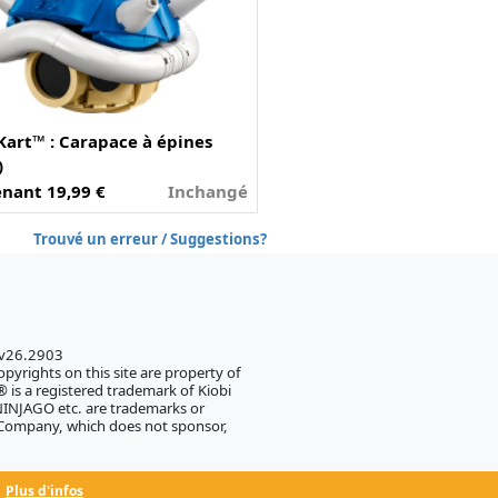
Kart™ : Carapace à épines
)
nant 19,99 €
Inchangé
Trouvé un erreur / Suggestions?
 v26.2903
pyrights on this site are property of
 is a registered trademark of Kiobi
NJAGO etc. are trademarks or
 Company, which does not sponsor,
Plus d'infos