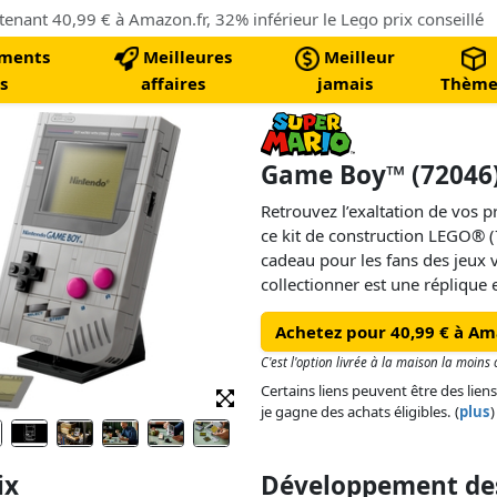
ant 40,99 € à Amazon.fr, 32% inférieur le Lego prix conseillé
ments
Meilleures
Meilleur
s
affaires
jamais
Thème
Game Boy™ (72046
Retrouvez l’exaltation de vos
ce kit de construction LEGO® 
cadeau pour les fans des jeux 
collectionner est une réplique 
de la console de jeu Game Boy
Achetez pour 40,99 € à Am
sur la croix directionnelle, les
START, comme sur la vraie cons
C'est l'option livrée à la maison la moins
emblématiques de la Game Boy 
Certains liens peuvent être des liens
la molette de volume et le port
je gagne des achats éligibles. (
plus
)
Personnalisez votre modèle de
jeux interchangeables The Leg
ix
Développement des