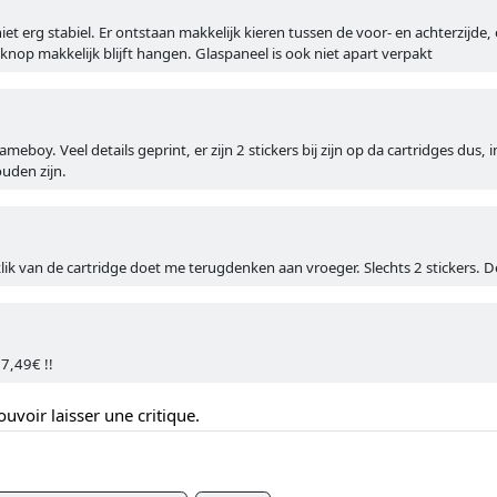
t erg stabiel. Er ontstaan makkelijk kieren tussen de voor- en achterzijd
nop makkelijk blijft hangen. Glaspaneel is ook niet apart verpakt
meboy. Veel details geprint, er zijn 2 stickers bij zijn op da cartridges dus, i
uden zijn.
klik van de cartridge doet me terugdenken aan vroeger. Slechts 2 stickers. De
37,49€ !!
uvoir laisser une critique.