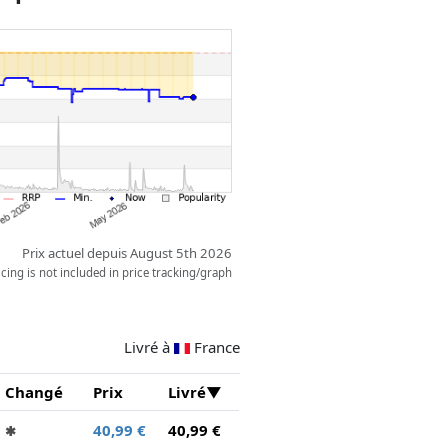
s écrans lenticulaires
cueil Nintendo). Placez votre
nstruire pour créer une décoration
Prix actuel depuis August 5th 2026
ing is not included in price tracking/graph
Livré à
France
Changé
Prix
Livré
40,99 €
40,99 €
✱