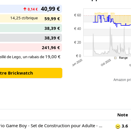
Super Mario Land™ ainsi que le
40,99 €
correspondants (ou l’écran d’ac
↑
0,14 €
création sur le présentoir à co
14,25 ct/brique
59,99 €
rétro.
38,39 €
38,39 €
241,96 €
19,00 €
illé de Lego, un rabais de
otre Brickwatch
Amazon pric
Note
LEGO Super Mario Game Boy - Set de Construction pour Adulte - Maquette de Nintendo à Exposer avec 2 Cartouches Dont Zelda - Support Inclus - Idée de Cadeau Rétro pour Fans de Jeux Vidéo 72046
3.6