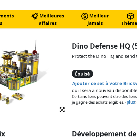
ments
Meilleures
Meilleur
s
affaires
jamais
Thème
Dino Defense HQ (
Protect the Dino HQ and send 
Épuisé
Ajouter ce set à votre Bric
qu'il sera à nouveau disponible
Certains liens peuvent être des liens
je gagne des achats éligibles. (
plus
)
ix
Développement des