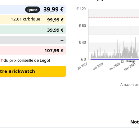
39,99 €
Épuisé
12,61 ct/brique
99,99 €
39,99 €
--
107,99 €
ur
du prix conseillé de Lego!
otre Brickwatch
Amazon pric
Not