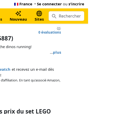
France
•
Se connecter
ou
s'incrire
s
Nouveau
Sites
0 évaluations
5887)
the dinos running!
…
plus
kwatch
et recevez un e-mail dès
!
 d’affiliation. En tant qu'associé Amazon,
 prix du set LEGO