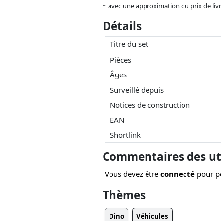
~ avec une approximation du prix de livrai
Les prix et la disponibilité peuvent avoi
Détails
aucune influence sur celui-ci. Ce n'est qu
Titre du set
Pièces
Âges
Surveillé depuis
Notices de construction
EAN
Shortlink
Commentaires des uti
Vous devez être
connecté
pour po
Thèmes
Dino
Véhicules