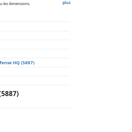
plus
 ou les dimensions.
, la rémunération des partenaires n'a
efense HQ (5887)
(5887)