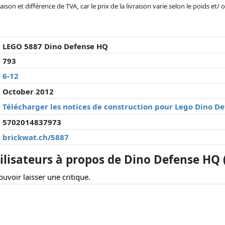
son et différence de TVA, car le prix de la livraison varie selon le poids et/
r changé depuis la dernière mise à jour. L'ordre est purement basé sur le prix
'à prix égaux que les réalisations historiques peuvent influencer l'ordre.
LEGO 5887 Dino Defense HQ
793
6-12
October 2012
Télécharger les notices de construction pour Lego Dino D
5702014837973
brickwat.ch/5887
lisateurs à propos de Dino Defense HQ 
uvoir laisser une critique.