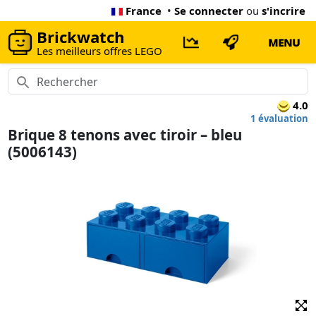
France
•
Se connecter
ou
s'incrire
Brickwatch
MENU
Les meilleurs offres LEGO
4.0
1 évaluation
Brique 8 tenons avec tiroir – bleu
(5006143)