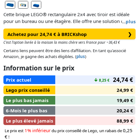
Cette brique LEGO® rectangulaire 2x4 avec tiroir est idéale
pour un bureau ou une étagère. Elle offre une solution de
…
plus
rangement pratique et facile pour tout type d’objets. Parfaite
Achetez pour 24,74 € à BRICKshop
❯
pour un bureau, une chambre d’enfant, une salle de bain ou
tout autre endroit nécessitant un système de rangement. Les
C'est l'option livrée à la maison la moins chère vers France pour ~36,43 €
8 tenons surdimensionnés sur le dessus permettent de
Certains liens peuvent être des liens d’affiliation. En tant qu'associé
construire des systèmes de rangement colorés et adaptés à
Amazon, je gagne des achats éligibles. (
plus
)
ses besoins.
Information sur le prix
24,74 €
Prix actuel
↓
8,25 €
Lego prix conseillé
24,99 €
Le plus bas jamais
19,49 €
6-Mois le plus bas
20,24 €
Le plus élevé jamais
88,99 €
1% inférieur
0,25
Le prix est
du prix conseillé de Lego, un rabais de
€
!