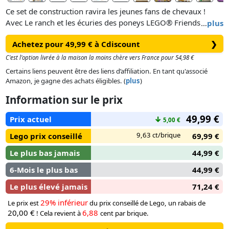
Ce set de construction ravira les jeunes fans de chevaux !
Avec Le ranch et les écuries des poneys LEGO® Friends
…
plus
(42654) les enfants dès 7 ans vivent de belles histoires
Achetez pour 49,99 € à Cdiscount
❯
d’amitié et jouent avec des animaux. Le set inclut un ranch,
avec une écurie et un espace de vie, une charrette, 2 mini-
C'est l'option livrée à la maison la moins chère vers France pour 54,98 €
poupées, 2 micro-poupées, un chat, 3 poneys et de
Certains liens peuvent être des liens d’affiliation. En tant qu'associé
nombreux accessoires créatifs.
Amazon, je gagne des achats éligibles. (
plus
)
Information sur le prix
Aliya, Liann, Victoria et Ella inspirent une infinité d’histoires
aux enfants. Ils s’amuseront à panser et à nourrir les 3
49,99 €
Prix actuel
↓
5,00 €
poneys ou à hisser les balles de foin sur la charrette et dans
le grenier, à l’aide du treuil. Le ranch offre un espace de vie
9,63 ct/brique
Lego prix conseillé
69,99 €
confortable ainsi qu’un grenier à foin au-dessus de l’écurie où
Le plus bas jamais
44,99 €
les amies aiment dormir : le rêve de tout fan de chevaux !
6-Mois le plus bas
44,99 €
Le plus élevé jamais
71,24 €
29% inférieur
Le prix est
du prix conseillé de Lego, un rabais de
20,00 €
6,88
! Cela revient à
cent par brique.