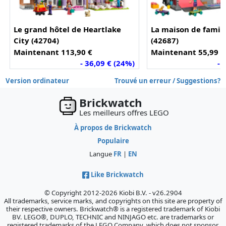
Le grand hôtel de Heartlake
La maison de famill
City (42704)
(42687)
Maintenant 113,90 €
Maintenant 55,99 €
- 36,09 € (24%)
- 
Version ordinateur
Trouvé un erreur / Suggestions?
Brickwatch
Les meilleurs offres LEGO
À propos de Brickwatch
Populaire
Langue
FR
|
EN
Like Brickwatch
© Copyright 2012-2026 Kiobi B.V. - v26.2904
All trademarks, service marks, and copyrights on this site are property of
their respective owners. Brickwatch® is a registered trademark of Kiobi
BV. LEGO®, DUPLO, TECHNIC and NINJAGO etc. are trademarks or
registered trademarks of the LEGO Company, which does not sponsor,