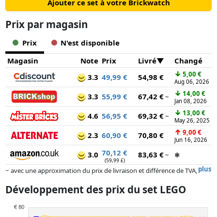
Ajouter ce set à votre Brickwatch
Prix ​​par magasin
Prix
N'est disponible
Magasin
Note
Prix
Livré
Changé
↓
5,00 €
3.3
49,99 €
54,98 €
Aug 06, 2026
↓
14,00 €
3.3
55,99 €
67,42 €
~
Jan 08, 2026
↓
13,00 €
4.6
56,95 €
69,32 €
~
May 26, 2025
↑
9,00 €
2.3
60,90 €
70,80 €
Jun 16, 2026
70,12 €
3.0
83,63 €
~
✱
(59,99 £)
plus
~ avec une approximation du prix de livraison et différence de TVA,
car le prix de la livraison varie selon le poids et/ ou les dimensions.
Développement des prix du set LEGO
Les prix et la disponibilité peuvent avoir changé depuis la dernière mise
à jour. L'ordre est purement basé sur le prix, la rémunération des
partenaires n'a aucune influence sur celui-ci. Ce n'est qu'à prix égaux