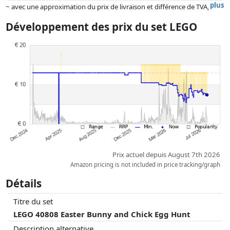
plus
~ avec une approximation du prix de livraison et différence de TVA,
car le prix de la livraison varie selon le poids et/ ou les dimensions.
Développement des prix du set LEGO
Les prix et la disponibilité peuvent avoir changé depuis la dernière mise
à jour. L'ordre est purement basé sur le prix, la rémunération des
partenaires n'a aucune influence sur celui-ci. Ce n'est qu'à prix égaux
que les réalisations historiques peuvent influencer l'ordre.
Prix actuel depuis August 7th 2026
Amazon pricing is not included in price tracking/graph
Détails
Titre du set
LEGO 40808 Easter Bunny and Chick Egg Hunt
Description alternative