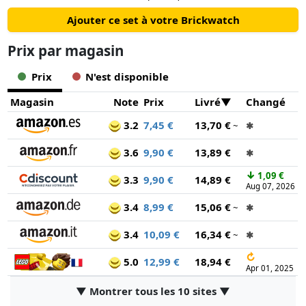
Ajouter ce set à votre Brickwatch
Prix ​​par magasin
Prix
N'est disponible
Magasin
Note
Prix
Livré
Changé
3.2
7,45 €
13,70 €
~
✱
3.6
9,90 €
13,89 €
✱
↓
1,09 €
3.3
9,90 €
14,89 €
Aug 07, 2026
3.4
8,99 €
15,06 €
~
✱
3.4
10,09 €
16,34 €
~
✱
↻
5.0
12,99 €
18,94 €
Apr 01, 2025
▼ Montrer tous les 10 sites ▼