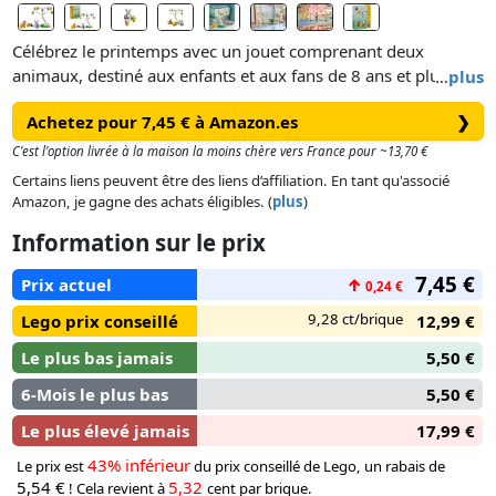
Célébrez le printemps avec un jouet comprenant deux
animaux, destiné aux enfants et aux fans de 8 ans et plus.
…
plus
Achetez pour 7,45 € à Amazon.es
❯
Il est idéal à construire à plusieurs, en famille ou entre amis.
Assemblez l’arbre, le chariot, le poussin et le lapin LEGO, puis
C'est l'option livrée à la maison la moins chère vers France pour ~13,70 €
construisez et suspendez les œufs aux couleurs vives aux
Certains liens peuvent être des liens d’affiliation. En tant qu'associé
branches de l’arbre pour que les animaux les trouvent. Aidez
Amazon, je gagne des achats éligibles. (
plus
)
le poussin et le lapin de Pâques à ramasser les œufs à l’aide
Information sur le prix
du filet et déposez-les dans le chariot.
7,45 €
Prix actuel
↑
0,24 €
9,28 ct/brique
Lego prix conseillé
12,99 €
Le plus bas jamais
5,50 €
6-Mois le plus bas
5,50 €
Le plus élevé jamais
17,99 €
43% inférieur
Le prix est
du prix conseillé de Lego, un rabais de
5,54 €
5,32
! Cela revient à
cent par brique.