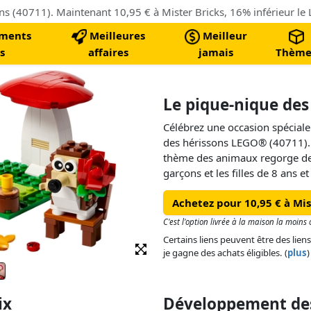
ments
Meilleures
Meilleur
s
affaires
jamais
Thème
Le pique-nique des
Célébrez une occasion spéciale
des hérissons LEGO® (40711). C
thème des animaux regorge de
garçons et les filles de 8 ans e
exposer ce modèle, puis mettre
Achetez pour 10,95 € à Mis
2 hérissons assis sous un ch
sur une plaque également en 
C'est l'option livrée à la maison la moin
Certains liens peuvent être des liens
Ce set de construction LEGO co
je gagne des achats éligibles. (
plus
)
enfants une grande valeur ludi
détachés du banc pour se tenir 
couverture pour savourer un p
ix
Développement des
incluent une rose, une tarte, u