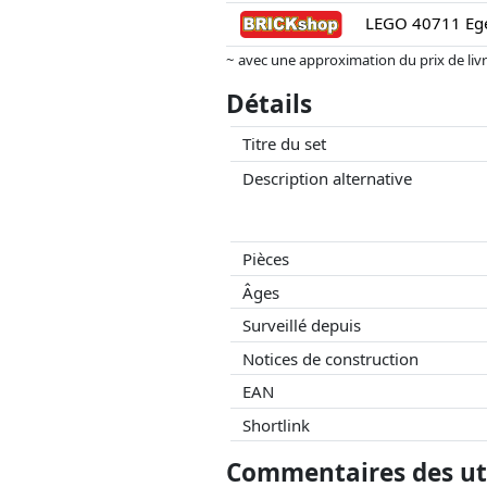
LEGO 40711 Ege
~ avec une approximation du prix de livrai
Les prix et la disponibilité peuvent avoi
Détails
aucune influence sur celui-ci. Ce n'est qu
Titre du set
Description alternative
Pièces
Âges
Surveillé depuis
Notices de construction
EAN
Shortlink
Commentaires des uti