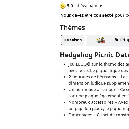
5.0
4 évaluations
Vous devez être
connecté
pour po
Thèmes
Retirin
De saison
Hedgehog Picnic Date
Jeu LEGO® sur le thème des ani
avec le set Le pique-nique de
2 figurines de hérissons – Le 
dimension ludique supplémentai
Un hommage à l’amour – Ce se
sur une plaque également en
Nombreux accessoires – Avec le
un papillon jaune, le pique-ni
Dimensions – Ce set de const