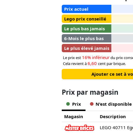
Prix actuel
Lego prix conseillé
Le plus bas jamais
6-Mois le plus bas
Le plus élevé jamais
16% inférieur
Le prix est
du prix conse
6,60
Cela revient à
cent par brique.
Ajouter ce set à v
Prix ​​par magasin
Prix
N'est disponible
Magasin
Description
LEGO 40711 Ege