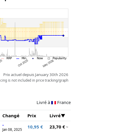
s leurs pattes.
Prix actuel depuis January 30th 2026
ing is not included in price tracking/graph
Livré à
France
Changé
Prix
Livré
-
10,95 €
23,70 €
~
Jan 08, 2025