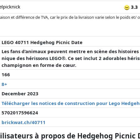
lpicknick
3.3
son et différence de TVA, car le prix de la livraison varie selon le poids et/
r changé depuis la dernière mise à jour. L'ordre est purement basé sur le prix
'à prix égaux que les réalisations historiques peuvent influencer l'ordre.
LEGO 40711 Hedgehog Picnic Date
Les fans d’animaux peuvent mettre en scène des histoires
nique des hérissons LEGO®. Ce set inclut 2 adorables héris
champignon en forme de cœur.
166
8+
December 2023
Télécharger les notices de construction pour Lego Hedgeh
5702017596624
brickwat.ch/40711
lisateurs à propos de Hedgehog Picnic 