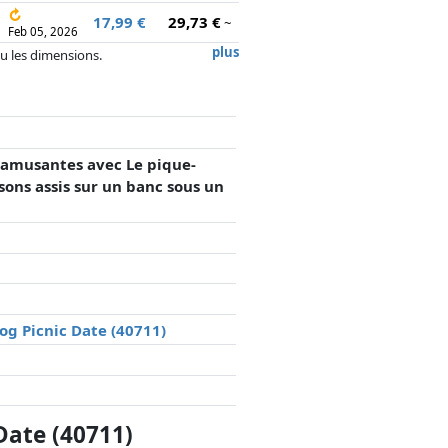
↻
17,99 €
29,73 €
~
Feb 05, 2026
plus
 ou les dimensions.
, la rémunération des partenaires n'a
 amusantes avec Le pique-
sons assis sur un banc sous un
og Picnic Date (40711)
Date (40711)