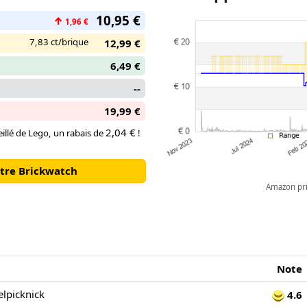
les hérissons peuvent tenir dan
10,95 €
↑
1,96 €
7,83 ct/brique
12,99 €
6,49 €
--
19,99 €
2,04 €
illé de Lego, un rabais de
!
otre Brickwatch
Amazon pric
Note
lpicknick
4.6