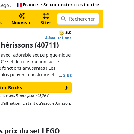
France
•
Se connecter
ou
s'incrire
Le moins cher LEGO Le pique-nique des hérissons (40711). Maintenant 10,95 € à Mister Bricks, 16% inférieur le Lego prix conseillé
s
Nouveau
Sites
5.0
4 évaluations
 hérissons (40711)
 avec l’adorable set Le pique-nique
e set de construction sur le
 fonctions amusantes ! Les
t plus peuvent construire et
…
plus
 en scène des histoires avec les
ter Bricks
❯
ampignon en forme de cœur posé
forme de cœur.
s chère vers France pour ~23,70 €
 d’affiliation. En tant qu'associé Amazon,
loré regorge de détails offrant aux
que. Les hérissons peuvent être
debout, ou s’asseoir sur la
ique-nique. Les accessoires
 prix du set LEGO
n papillon jaune et des tasses que