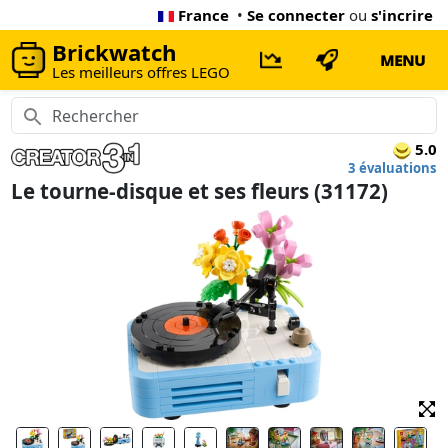
France
•
Se connecter
ou
s'incrire
Brickwatch
MENU
Les meilleurs offres LEGO
5.0
3 évaluations
Le tourne-disque et ses fleurs (31172)