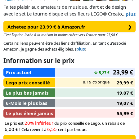
Faites plaisir aux amateurs de musique, d’art et de design
avec le set Le tourne-disque et ses fleurs LEGO® Creator 3-
…
plus
en-1 (31172). Ce tourne-disque au style rétro conçu pour les
Achetez pour 23,99 € à Amazon.fr
❯
filles et les garçons dès 8 ans inclut un plateau tournant, un
bras de lecture mobile avec un stylet et 2 disques, ainsi que
C'est l'option livrée à la maison la moins chère vers France pour 27,98 €
des fleurs amovibles.
Certains liens peuvent être des liens d’affiliation. En tant qu'associé
Amazon, je gagne des achats éligibles. (
plus
)
Les fans de LEGO peuvent construire 3 modèles sur le thème
Information sur le prix
de la musique avec les mêmes briques : un tourne-disque et
ses fleurs, une radio rétro dotée de boutons mobiles, d’une
23,99 €
Prix actuel
↓
5,27 €
antenne réglable et de fleurs amovibles ou un micro
classique rotatif sur un support fleuri. Chaque modèle est
8,19 ct/brique
Lego prix conseillé
29,99 €
parfait pour s’amuser ou décorer la maison.
Le plus bas jamais
19,07 €
6-Mois le plus bas
19,07 €
Le plus élevé jamais
55,99 €
20% inférieur
Le prix est
du prix conseillé de Lego, un rabais de
6,00 €
6,55
! Cela revient à
cent par brique.