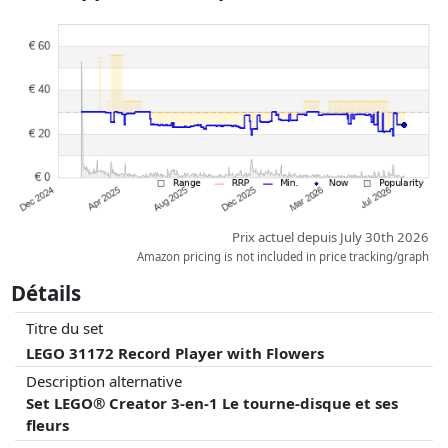
à jour. L'ordre est purement basé sur le prix, la rémunération des
partenaires n'a aucune influence sur celui-ci. Ce n'est qu'à prix égaux
que les réalisations historiques peuvent influencer l'ordre.
Prix actuel depuis July 30th 2026
Amazon pricing is not included in price tracking/graph
Détails
Titre du set
LEGO 31172 Record Player with Flowers
Description alternative
Set LEGO® Creator 3-en-1 Le tourne-disque et ses
fleurs