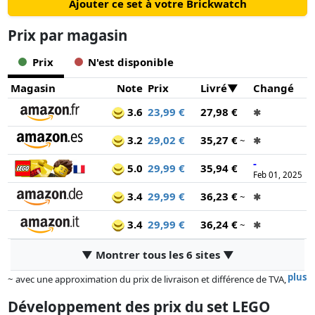
Ajouter ce set à votre Brickwatch
Prix ​​par magasin
Prix
N'est disponible
Magasin
Note
Prix
Livré
Changé
3.6
23,99 €
27,98 €
✱
3.2
29,02 €
35,27 €
~
✱
-
5.0
29,99 €
35,94 €
Feb 01, 2025
3.4
29,99 €
36,23 €
~
✱
3.4
29,99 €
36,24 €
~
✱
▼ Montrer tous les 6 sites ▼
plus
~ avec une approximation du prix de livraison et différence de TVA,
car le prix de la livraison varie selon le poids et/ ou les dimensions.
Développement des prix du set LEGO
Les prix et la disponibilité peuvent avoir changé depuis la dernière mise