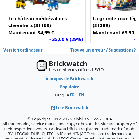
Le château médiéval des
La grande roue lég
chevaliers (31168)
(31389)
Maintenant 84,99 €
Maintenant 63,90 €
- 35,00 € (29%)
- 
Version ordinateur
Trouvé un erreur / Suggestions?
Brickwatch
Les meilleurs offres LEGO
À propos de Brickwatch
Populaire
Langue
FR
|
EN
Like Brickwatch
© Copyright 2012-2026 Kiobi B.V. - v26.2904
All trademarks, service marks, and copyrights on this site are property of
their respective owners. Brickwatch® is a registered trademark of Kiobi
BV. LEGO®, DUPLO, TECHNIC and NINJAGO etc. are trademarks or
registered trademarks of the LEGO Company, which does not sponsor,