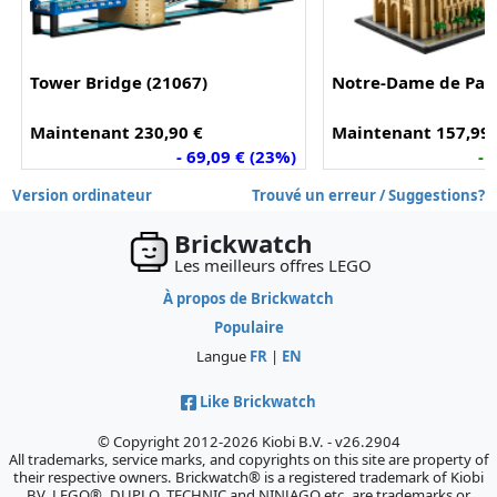
Tower Bridge (21067)
Notre-Dame de Pari
Maintenant 230,90 €
Maintenant 157,99 
- 69,09 € (23%)
- 
Version ordinateur
Trouvé un erreur / Suggestions?
Brickwatch
Les meilleurs offres LEGO
À propos de Brickwatch
Populaire
Langue
FR
|
EN
Like Brickwatch
© Copyright 2012-2026 Kiobi B.V. - v26.2904
All trademarks, service marks, and copyrights on this site are property of
their respective owners. Brickwatch® is a registered trademark of Kiobi
BV. LEGO®, DUPLO, TECHNIC and NINJAGO etc. are trademarks or