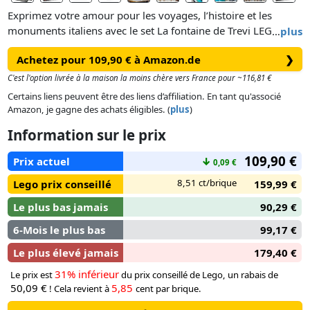
Exprimez votre amour pour les voyages, l’histoire et les
monuments italiens avec le set La fontaine de Trevi LEGO®
…
plus
Architecture (21062) à collectionner pour adultes. Ce modèle
Achetez pour 109,90 € à Amazon.de
❯
à offrir pour un anniversaire ou les fêtes invite à plonger
dans l’histoire et la mythologie de la fontaine à travers la
C'est l'option livrée à la maison la moins chère vers France pour ~116,81 €
construction de ses sculptures. Il est conçu pour recréer
Certains liens peuvent être des liens d’affiliation. En tant qu'associé
l’apparence de la fontaine baignée de soleil.
Amazon, je gagne des achats éligibles. (
plus
)
Information sur le prix
Découvrez de nouvelles techniques de construction pour
recréer des détails réalistes, tels que la façade du palais Poli,
109,90 €
Prix actuel
↓
0,09 €
ainsi que les statues de Neptune dans son char en forme de
coquillage, Abondance et Santé sous forme de minifigurines.
8,51 ct/brique
Lego prix conseillé
159,99 €
Cette version spectaculaire de la fontaine de Trevi comprend
Le plus bas jamais
90,29 €
également des hippocampes et des tritons dans l’eau, la
petite « fontaine des amoureux » sur le côté et une plaque.
6-Mois le plus bas
99,17 €
Le plus élevé jamais
179,40 €
31% inférieur
Le prix est
du prix conseillé de Lego, un rabais de
50,09 €
5,85
! Cela revient à
cent par brique.