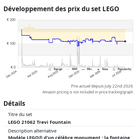
car le prix de la livraison varie selon le poids et/ ou les dimensions.
Développement des prix du set LEGO
Les prix et la disponibilité peuvent avoir changé depuis la dernière mise
à jour. L'ordre est purement basé sur le prix, la rémunération des
partenaires n'a aucune influence sur celui-ci. Ce n'est qu'à prix égaux
que les réalisations historiques peuvent influencer l'ordre.
Prix actuel depuis July 22nd 2026
Amazon pricing is not included in price tracking/graph
Détails
Titre du set
LEGO 21062 Trevi Fountain
Description alternative
Modèle LEGO® d’un célèbre monument : la fontaine