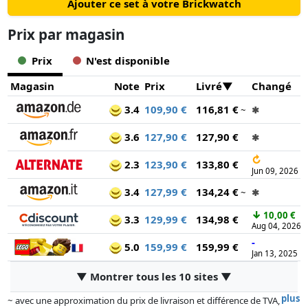
Ajouter ce set à votre Brickwatch
Prix ​​par magasin
Prix
N'est disponible
Magasin
Note
Prix
Livré
Changé
3.4
109,90 €
116,81 €
~
✱
3.6
127,90 €
127,90 €
✱
↻
2.3
123,90 €
133,80 €
Jun 09, 2026
3.4
127,99 €
134,24 €
~
✱
↓
10,00 €
3.3
129,99 €
134,98 €
Aug 04, 2026
-
5.0
159,99 €
159,99 €
Jan 13, 2025
▼ Montrer tous les 10 sites ▼
plus
~ avec une approximation du prix de livraison et différence de TVA,