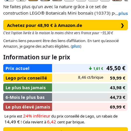
Ne faites plus qu’un avec la nature grâce à ce set de
construction LEGO® Botanicals Mini bonsaïs (10373) pour
…
plus
adultes, qui offre un projet agréable aux amoureux des
Achetez pour 48,90 € à Amazon.de
❯
plantes.Décompressez en construisant 3 bonsaïs majestueux
: un ginkgo aux feuilles dorées, un pin noir aux aiguilles
C'est l'option livrée à la maison la moins chère vers France pour ~55,30 €
vertes et une glycine ornée de fleurs lilas suspendues.
Certains liens peuvent être des liens d’affiliation. En tant qu'associé
Chaque mini bonsaï est doté d’un feuillage interchangeable,
Amazon, je gagne des achats éligibles. (
plus
)
vous permettant d’exprimer votre créativité en
Information sur le prix
personnalisant vos arbres et en échangeant leurs feuilles. Le
set comprend également 2 supports qui offrent la possibilité
45,50 €
Prix actuel
↓
1,61 €
d’exposer les bonsaïs à différentes hauteurs et sous divers
angles, faisant de ces créations de superbes éléments de
8,46 ct/brique
Lego prix conseillé
59,99 €
décoration.
Le plus bas jamais
43,98 €
6-Mois le plus bas
44,73 €
Le plus élevé jamais
69,99 €
24% inférieur
Le prix est
du prix conseillé de Lego, un rabais de
14,49 €
6,42
! Cela revient à
cent par brique.