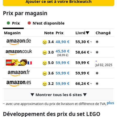
Ajouter ce set à votre Brickwatch
Prix ​​par magasin
Prix
N'est disponible
Magasin
Note
Prix
Livré
Changé
3.4
48,90 €
55,30 €
~
✱
45,50 €
3.0
58,64 €
~
✱
(38,99 £)
-
5.0
59,99 €
59,99 €
Jul 02, 2025
3.6
59,99 €
59,99 €
✱
3.2
59,99 €
66,24 €
~
✱
▼ Montrer tous les 6 sites ▼
plus
~ avec une approximation du prix de livraison et différence de TVA,
car le prix de la livraison varie selon le poids et/ ou les dimensions.
Développement des prix du set LEGO
Les prix et la disponibilité peuvent avoir changé depuis la dernière mise