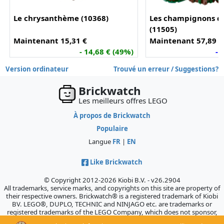
Le chrysanthème (10368)
Les champignons de
(11505)
Maintenant 15,31 €
Maintenant 57,89 €
- 14,68 € (49%)
- 
Version ordinateur
Trouvé un erreur / Suggestions?
Brickwatch
Les meilleurs offres LEGO
À propos de Brickwatch
Populaire
Langue
FR
|
EN
Like Brickwatch
© Copyright 2012-2026 Kiobi B.V. - v26.2904
All trademarks, service marks, and copyrights on this site are property of
their respective owners. Brickwatch® is a registered trademark of Kiobi
BV. LEGO®, DUPLO, TECHNIC and NINJAGO etc. are trademarks or
registered trademarks of the LEGO Company, which does not sponsor,
authorize, or endorse this site.