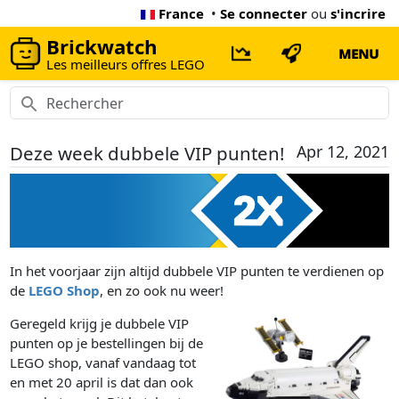
France
•
Se connecter
ou
s'incrire
Brickwatch
MENU
Les meilleurs offres LEGO
Deze week dubbele VIP punten!
Apr 12, 2021
In het voorjaar zijn altijd dubbele VIP punten te verdienen op
de
LEGO Shop
, en zo ook nu weer!
Geregeld krijg je dubbele VIP
punten op je bestellingen bij de
LEGO shop, vanaf vandaag tot
en met 20 april is dat dan ook