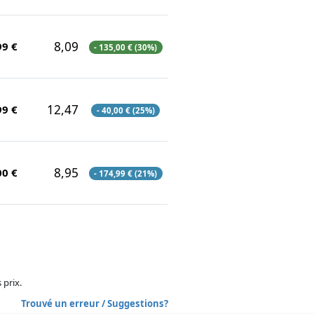
8,09
99 €
- 135,00 € (30%)
12,47
99 €
- 40,00 € (25%)
8,95
00 €
- 174,99 € (21%)
 prix.
Trouvé un erreur / Suggestions?