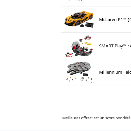
McLaren P1™ (
SMART Play™ : d
Millennium Fal
"Meilleures offres" est un score pondéré 