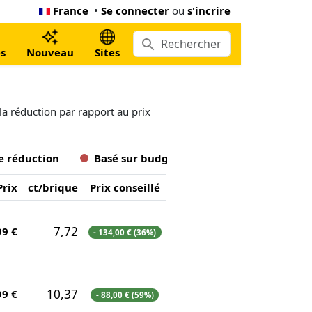
France
•
Se connecter
ou
s'incrire
s
Nouveau
Sites
a réduction par rapport au prix
e réduction
Basé sur budget
Prix
ct/brique
Prix conseillé
7,72
99 €
- 134,00 € (36%)
10,37
99 €
- 88,00 € (59%)