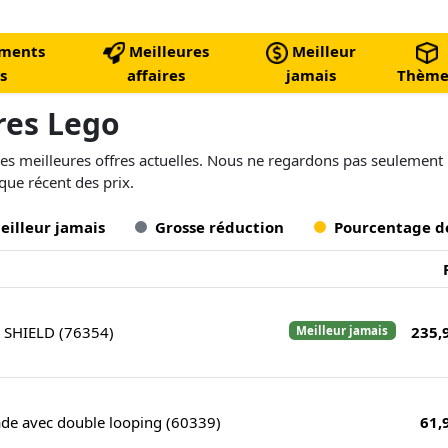
ments
Meilleures
Meilleur
s
affaires
jamais
Thème
ires Lego
s meilleures offres actuelles. Nous ne regardons pas seulement l
ique récent des prix.
eilleur jamais
Grosse réduction
Pourcentage d
u SHIELD (76354)
235,
Meilleur jamais
ade avec double looping (60339)
61,