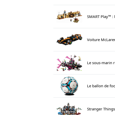
SMART Play™ : 
Voiture McLar
Le sous-marin 
Le ballon de fo
Stranger Things