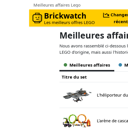
Meilleures affaires Lego
Brickwatch
Change
récent
Les meilleurs offres LEGO
Meilleures affa
Nous avons rassemblé ci-dessous le
LEGO d'origine, mais aussi l'histor
Meilleures affaires
M
Titre du set
L’héliporteur d
L’arène de casc