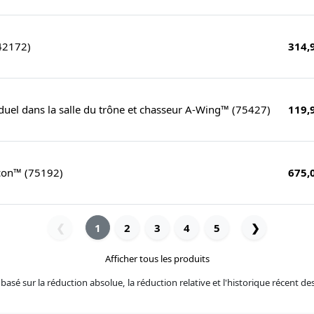
42172)
314,
uel dans la salle du trône et chasseur A-Wing™ (75427)
119,
con™ (75192)
675,
1
2
3
4
5
❯
❮
Afficher tous les produits
basé sur la réduction absolue, la réduction relative et l'historique récent des