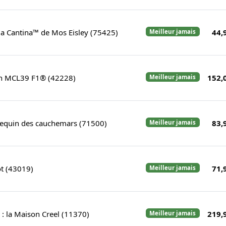
la Cantina™ de Mos Eisley (75425)
44,
Meilleur jamais
en MCL39 F1® (42228)
152,
Meilleur jamais
requin des cauchemars (71500)
83,
Meilleur jamais
ot (43019)
71,
Meilleur jamais
 : la Maison Creel (11370)
219,
Meilleur jamais