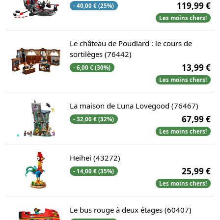
119,99 €
- 40,00 € (25%)
Les moins chers!
Le château de Poudlard : le cours de
sortilèges (76442)
13,99 €
- 6,00 € (30%)
Les moins chers!
La maison de Luna Lovegood (76467)
67,99 €
- 32,00 € (32%)
Les moins chers!
Heihei (43272)
25,99 €
- 14,00 € (35%)
Les moins chers!
Le bus rouge à deux étages (60407)