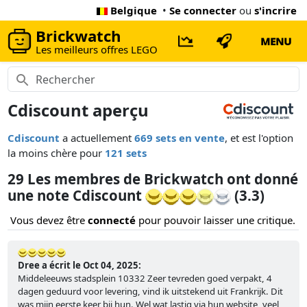
Belgique
•
Se connecter
ou
s'incrire
Brickwatch
MENU
Les meilleurs offres LEGO
Cdiscount aperçu
Cdiscount
a actuellement
669 sets en vente
, et est l'option
la moins chère pour
121 sets
29 Les membres de Brickwatch ont donné
une note Cdiscount
(3.3)
Vous devez être
connecté
pour pouvoir laisser une critique.
Dree a écrit le Oct 04, 2025:
Middeleeuws stadsplein 10332 Zeer tevreden goed verpakt, 4
dagen geduurd voor levering, vind ik uitstekend uit Frankrijk. Dit
was mijn eerste keer bij hun. Wel wat lastig via hun website, veel