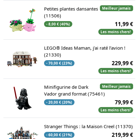
Petites plantes dansantes
Meilleur jamais
(11506)
11,99 €
- 8,00 € (40%)
Les moins chers!
LEGO® Ideas Maman, j’ai raté l’avion !
(21330)
229,99 €
- 70,00 € (23%)
Les moins chers!
Minifigurine de Dark
Meilleur jamais
Vador grand format (75461)
79,99 €
- 20,00 € (20%)
Les moins chers!
Stranger Things : la Maison Creel (11370)
219,99 €
- 60,00 € (21%)