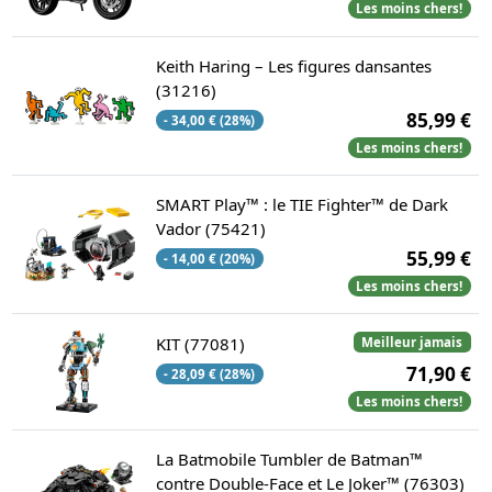
Les moins chers!
Keith Haring – Les figures dansantes
(31216)
85,99 €
- 34,00 € (28%)
Les moins chers!
SMART Play™ : le TIE Fighter™ de Dark
Vador (75421)
55,99 €
- 14,00 € (20%)
Les moins chers!
KIT (77081)
Meilleur jamais
71,90 €
- 28,09 € (28%)
Les moins chers!
La Batmobile Tumbler de Batman™
contre Double-Face et Le Joker™ (76303)