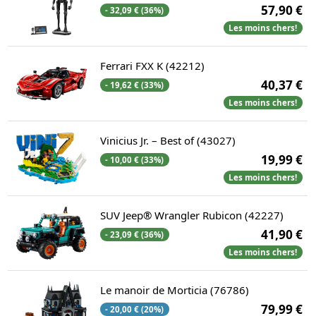
57,90 €
- 32,09 € (36%)
Les moins chers!
Ferrari FXX K (42212)
40,37 €
- 19,62 € (33%)
Les moins chers!
Vinicius Jr. – Best of (43027)
19,99 €
- 10,00 € (33%)
Les moins chers!
SUV Jeep® Wrangler Rubicon (42227)
41,90 €
- 23,09 € (36%)
Les moins chers!
Le manoir de Morticia (76786)
79,99 €
- 20,00 € (20%)