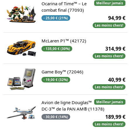
Ocarina of Time™ – Le
Meilleur jamais
combat final (77093)
94,99 €
- 25,00 € (21%)
Les moins chers!
McLaren P1™ (42172)
314,99 €
- 135,00 € (30%)
Les moins chers!
Game Boy™ (72046)
40,99 €
- 19,00 € (32%)
Les moins chers!
Avion de ligne Douglas™
Meilleur jamais
DC-3™ de la PAN AM® (11378)
189,99 €
- 30,00 € (14%)
Les moins chers!