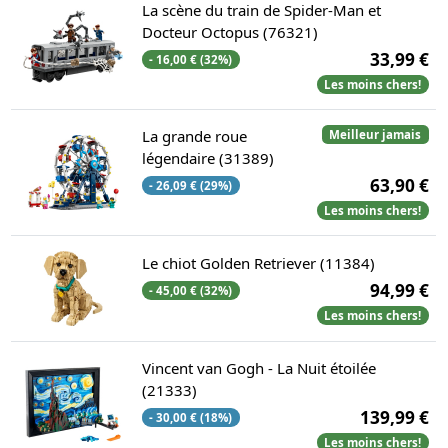
La scène du train de Spider-Man et
Docteur Octopus (76321)
33,99 €
- 16,00 € (32%)
Les moins chers!
La grande roue
Meilleur jamais
légendaire (31389)
63,90 €
- 26,09 € (29%)
Les moins chers!
Le chiot Golden Retriever (11384)
94,99 €
- 45,00 € (32%)
Les moins chers!
Vincent van Gogh - La Nuit étoilée
(21333)
139,99 €
- 30,00 € (18%)
Les moins chers!