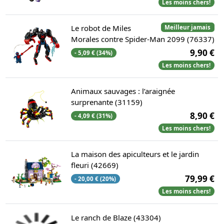
Les moins chers!
Le robot de Miles
Meilleur jamais
Morales contre Spider-Man 2099 (76337)
9,90 €
- 5,09 € (34%)
Les moins chers!
Animaux sauvages : l’araignée
surprenante (31159)
8,90 €
- 4,09 € (31%)
Les moins chers!
La maison des apiculteurs et le jardin
fleuri (42669)
79,99 €
- 20,00 € (20%)
Les moins chers!
Le ranch de Blaze (43304)