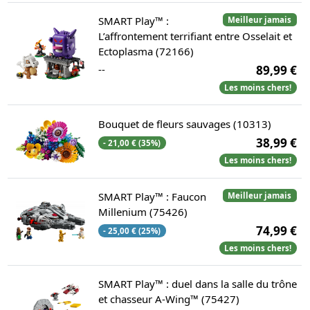
SMART Play™ :
Meilleur jamais
L’affrontement terrifiant entre Osselait et
Ectoplasma (72166)
--
89,99 €
Les moins chers!
Bouquet de fleurs sauvages (10313)
38,99 €
- 21,00 € (35%)
Les moins chers!
SMART Play™ : Faucon
Meilleur jamais
Millenium (75426)
74,99 €
- 25,00 € (25%)
Les moins chers!
SMART Play™ : duel dans la salle du trône
et chasseur A-Wing™ (75427)