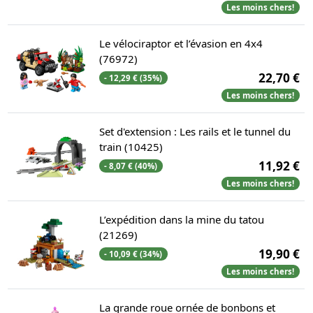
Les moins chers!
Le vélociraptor et l’évasion en 4x4
(76972)
22,70 €
- 12,29 € (35%)
Les moins chers!
Set d'extension : Les rails et le tunnel du
train (10425)
11,92 €
- 8,07 € (40%)
Les moins chers!
L’expédition dans la mine du tatou
(21269)
19,90 €
- 10,09 € (34%)
Les moins chers!
La grande roue ornée de bonbons et