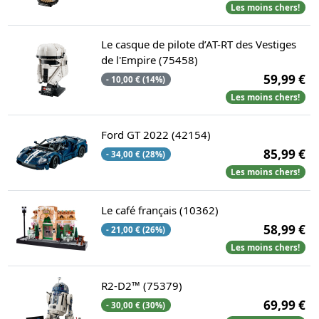
Les moins chers!
Le casque de pilote d’AT-RT des Vestiges
de l'Empire (75458)
59,99 €
- 10,00 € (14%)
Les moins chers!
Ford GT 2022 (42154)
85,99 €
- 34,00 € (28%)
Les moins chers!
Le café français (10362)
58,99 €
- 21,00 € (26%)
Les moins chers!
R2-D2™ (75379)
69,99 €
- 30,00 € (30%)