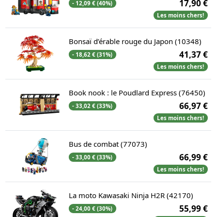
17,90 €
- 12,09 € (40%)
Les moins chers!
Bonsaï d’érable rouge du Japon (10348)
41,37 €
- 18,62 € (31%)
Les moins chers!
Book nook : le Poudlard Express (76450)
66,97 €
- 33,02 € (33%)
Les moins chers!
Bus de combat (77073)
66,99 €
- 33,00 € (33%)
Les moins chers!
La moto Kawasaki Ninja H2R (42170)
55,99 €
- 24,00 € (30%)