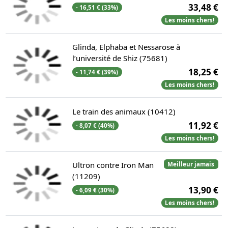
33,48 €
- 16,51 € (33%)
Les moins chers!
Glinda, Elphaba et Nessarose à
l’université de Shiz (75681)
18,25 €
- 11,74 € (39%)
Les moins chers!
Le train des animaux (10412)
11,92 €
- 8,07 € (40%)
Les moins chers!
Ultron contre Iron Man
Meilleur jamais
(11209)
13,90 €
- 6,09 € (30%)
Les moins chers!