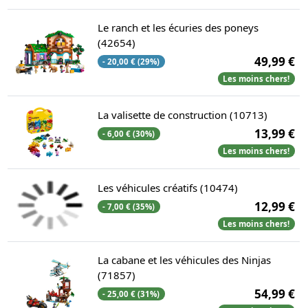
Le ranch et les écuries des poneys
(42654)
49,99 €
- 20,00 € (29%)
Les moins chers!
La valisette de construction (10713)
13,99 €
- 6,00 € (30%)
Les moins chers!
Les véhicules créatifs (10474)
12,99 €
- 7,00 € (35%)
Les moins chers!
La cabane et les véhicules des Ninjas
(71857)
54,99 €
- 25,00 € (31%)