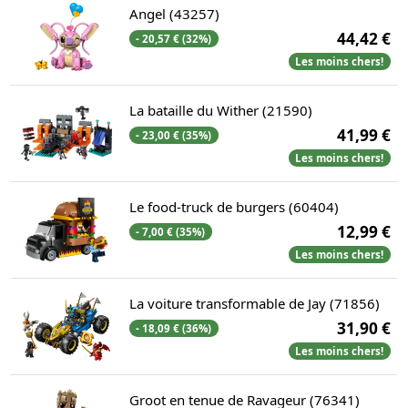
Angel (43257)
44,42 €
- 20,57 € (32%)
Les moins chers!
La bataille du Wither (21590)
41,99 €
- 23,00 € (35%)
Les moins chers!
Le food-truck de burgers (60404)
12,99 €
- 7,00 € (35%)
Les moins chers!
La voiture transformable de Jay (71856)
31,90 €
- 18,09 € (36%)
Les moins chers!
Groot en tenue de Ravageur (76341)