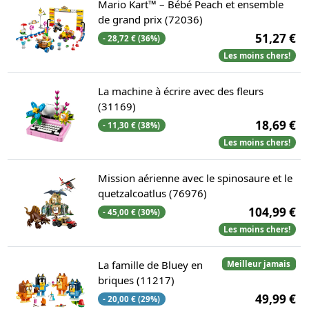
Mario Kart™ – Bébé Peach et ensemble
de grand prix (72036)
51,27 €
- 28,72 € (36%)
Les moins chers!
La machine à écrire avec des fleurs
(31169)
18,69 €
- 11,30 € (38%)
Les moins chers!
Mission aérienne avec le spinosaure et le
quetzalcoatlus (76976)
104,99 €
- 45,00 € (30%)
Les moins chers!
La famille de Bluey en
Meilleur jamais
briques (11217)
49,99 €
- 20,00 € (29%)