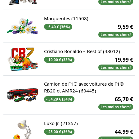
Les moins chers!
Marguerites (11508)
9,59 €
- 5,40 € (36%)
Les moins chers!
Cristiano Ronaldo – Best of (43012)
19,99 €
- 10,00 € (33%)
Les moins chers!
Camion de F1® avec voitures de F1®
RB20 et AMR24 (60445)
65,70 €
- 34,29 € (34%)
Les moins chers!
Luxo Jr. (21357)
44,99 €
- 25,00 € (36%)