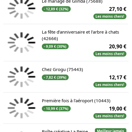
Le mariage de Glinda (75688)
27,10 €
- 12,89 € (32%)
Les moins chers!
La fête d’anniversaire et l’arbre à chats
(42666)
20,90 €
- 9,09 € (30%)
Les moins chers!
Chez Grogu (75443)
12,17 €
- 7,82 € (39%)
Les moins chers!
Première fois à l’aéroport (10443)
19,00 €
- 10,99 € (37%)
Les moins chers!
Boîte créative La Reine
Meilleur jamais