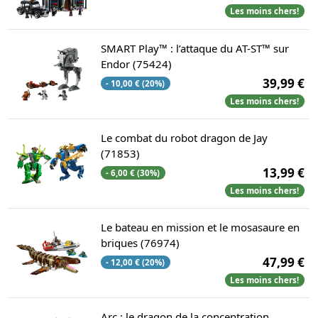
Les moins chers!
SMART Play™ : l’attaque du AT-ST™ sur
Endor (75424)
39,99 €
- 10,00 € (20%)
Les moins chers!
Le combat du robot dragon de Jay
(71853)
13,99 €
- 6,00 € (30%)
Les moins chers!
Le bateau en mission et le mosasaure en
briques (76974)
47,99 €
- 12,00 € (20%)
Les moins chers!
Arc : le dragon de la concentration