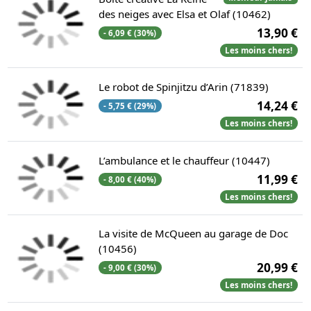
des neiges avec Elsa et Olaf (10462)
13,90 €
- 6,09 € (30%)
Les moins chers!
Le robot de Spinjitzu d’Arin (71839)
14,24 €
- 5,75 € (29%)
Les moins chers!
L’ambulance et le chauffeur (10447)
11,99 €
- 8,00 € (40%)
Les moins chers!
La visite de McQueen au garage de Doc
(10456)
20,99 €
- 9,00 € (30%)
Les moins chers!