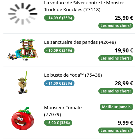
La voiture de Silver contre le Monster
Truck de Knuckles (77118)
25,90 €
- 14,09 € (35%)
Les moins chers!
Le sanctuaire des pandas (42648)
19,90 €
- 10,09 € (34%)
Les moins chers!
Le buste de Yoda™ (75438)
28,99 €
- 11,00 € (28%)
Les moins chers!
Monsieur Tomate
Meilleur jamais
(77079)
9,99 €
- 5,00 € (33%)
Les moins chers!