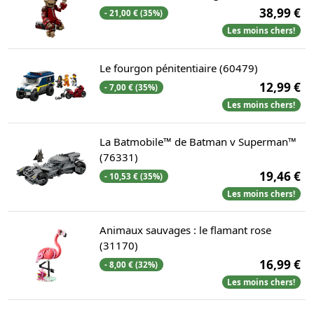
38,99 €
- 21,00 € (35%)
Les moins chers!
Le fourgon pénitentiaire (60479)
12,99 €
- 7,00 € (35%)
Les moins chers!
La Batmobile™ de Batman v Superman™
(76331)
19,46 €
- 10,53 € (35%)
Les moins chers!
Animaux sauvages : le flamant rose
(31170)
16,99 €
- 8,00 € (32%)
Les moins chers!