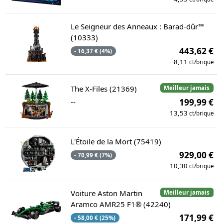
Le Seigneur des Anneaux : Barad-dûr™
(10333)
443,62 €
- 16,37 € (4%)
8,11
ct/brique
The X-Files (21369)
Meilleur jamais
--
199,99 €
13,53
ct/brique
L'Étoile de la Mort (75419)
929,00 €
- 70,99 € (7%)
10,30
ct/brique
Voiture Aston Martin
Meilleur jamais
Aramco AMR25 F1® (42240)
171,99 €
- 58,00 € (25%)