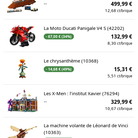
--
499,99 €
12,68
ct/brique
La Moto Ducati Panigale V4 S (42202)
132,99 €
- 67,00 € (34%)
8,30
ct/brique
Le chrysanthème (10368)
15,31 €
- 14,68 € (49%)
5,51
ct/brique
Les X-Men : l’institut Xavier (76294)
--
329,99 €
10,67
ct/brique
La machine volante de Léonard de Vinci
(10363)