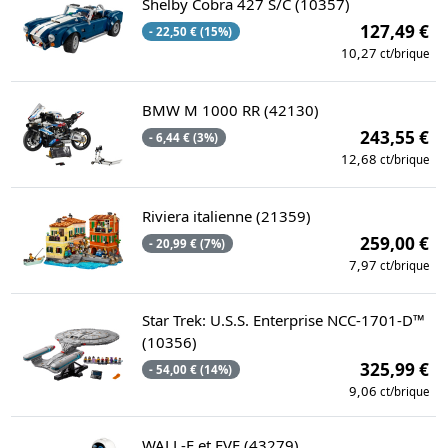
Shelby Cobra 427 S/C (10357)
127,49 €
- 22,50 € (15%)
10,27
ct/brique
BMW M 1000 RR (42130)
243,55 €
- 6,44 € (3%)
12,68
ct/brique
Riviera italienne (21359)
259,00 €
- 20,99 € (7%)
7,97
ct/brique
Star Trek: U.S.S. Enterprise NCC-1701-D™
(10356)
325,99 €
- 54,00 € (14%)
9,06
ct/brique
WALL-E et EVE (43279)