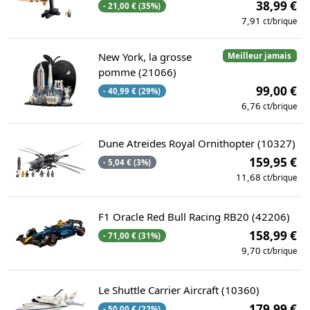
38,99 €
- 21,00 € (35%)
7,91
ct/brique
New York, la grosse
Meilleur jamais
pomme (21066)
99,00 €
- 40,99 € (29%)
6,76
ct/brique
Dune Atreides Royal Ornithopter (10327)
159,95 €
- 5,04 € (3%)
11,68
ct/brique
F1 Oracle Red Bull Racing RB20 (42206)
158,99 €
- 71,00 € (31%)
9,70
ct/brique
Le Shuttle Carrier Aircraft (10360)
179,99 €
- 50,00 € (22%)