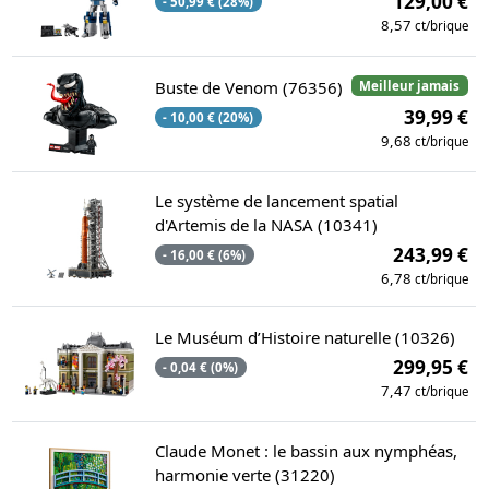
129,00 €
- 50,99 € (28%)
8,57
ct/brique
Buste de Venom (76356)
Meilleur jamais
39,99 €
- 10,00 € (20%)
9,68
ct/brique
Le système de lancement spatial
d'Artemis de la NASA (10341)
243,99 €
- 16,00 € (6%)
6,78
ct/brique
Le Muséum d’Histoire naturelle (10326)
299,95 €
- 0,04 € (0%)
7,47
ct/brique
Claude Monet : le bassin aux nymphéas,
harmonie verte (31220)