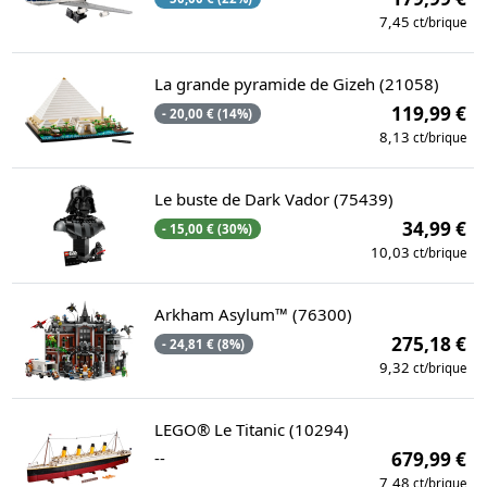
7,45
ct/brique
La grande pyramide de Gizeh (21058)
119,99 €
- 20,00 € (14%)
8,13
ct/brique
Le buste de Dark Vador (75439)
34,99 €
- 15,00 € (30%)
10,03
ct/brique
Arkham Asylum™ (76300)
275,18 €
- 24,81 € (8%)
9,32
ct/brique
LEGO® Le Titanic (10294)
--
679,99 €
7,48
ct/brique