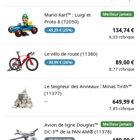
Mario Kart™ : Luigi et
Meilleur jamais
Proto 8 (72050)
134,74 €
- 45,25 € (25%)
6,03
ct/brique
Le vélo de route (11380)
89,00 €
- 30,99 € (26%)
8,77
ct/brique
Le Seigneur des Anneaux : Minas Tirith™
(11377)
--
649,99 €
7,85
ct/brique
Avion de ligne Douglas™
Meilleur jamais
DC-3™ de la PAN AM® (11378)