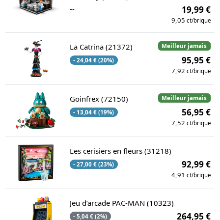
--
19,99 €
9,05
ct/brique
La Catrina (21372)
Meilleur jamais
95,95 €
- 24,04 € (20%)
7,92
ct/brique
Goinfrex (72150)
Meilleur jamais
56,95 €
- 13,04 € (19%)
7,52
ct/brique
Les cerisiers en fleurs (31218)
92,99 €
- 27,00 € (23%)
4,91
ct/brique
Jeu d’arcade PAC-MAN (10323)
264,95 €
- 5,04 € (2%)