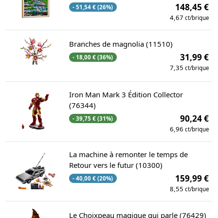
148,45 €
- 51,54 € (26%)
4,67
ct/brique
Branches de magnolia (11510)
31,99 €
- 18,00 € (36%)
7,35
ct/brique
Iron Man Mark 3 Édition Collector
(76344)
90,24 €
- 39,75 € (31%)
6,96
ct/brique
La machine à remonter le temps de
Retour vers le futur (10300)
159,99 €
- 40,00 € (20%)
8,55
ct/brique
Le Choixpeau magique qui parle (76429)