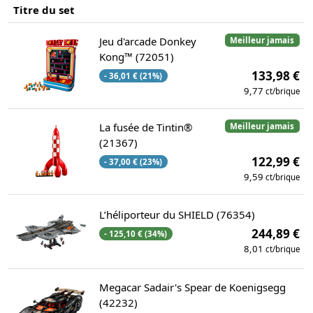
Titre du set
Jeu d'arcade Donkey
Meilleur jamais
Kong™ (72051)
133,98 €
- 36,01 € (21%)
9,77
ct/brique
La fusée de Tintin®
Meilleur jamais
(21367)
122,99 €
- 37,00 € (23%)
9,59
ct/brique
L’héliporteur du SHIELD (76354)
244,89 €
- 125,10 € (34%)
8,01
ct/brique
Megacar Sadair's Spear de Koenigsegg
(42232)