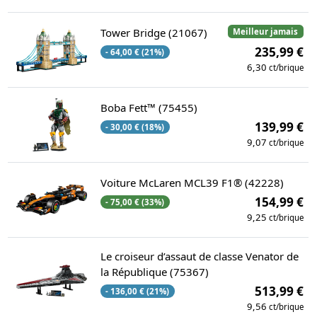
Tower Bridge (21067)
Meilleur jamais
235,99 €
- 64,00 € (21%)
6,30
ct/brique
Boba Fett™ (75455)
139,99 €
- 30,00 € (18%)
9,07
ct/brique
Voiture McLaren MCL39 F1® (42228)
154,99 €
- 75,00 € (33%)
9,25
ct/brique
Le croiseur d’assaut de classe Venator de
la République (75367)
513,99 €
- 136,00 € (21%)
9,56
ct/brique