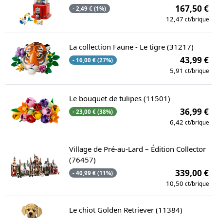
167,50 €
- 2,49 € (1%)
12,47
ct/brique
La collection Faune - Le tigre (31217)
43,99 €
- 16,00 € (27%)
5,91
ct/brique
Le bouquet de tulipes (11501)
36,99 €
- 23,00 € (38%)
6,42
ct/brique
Village de Pré-au-Lard – Édition Collector
(76457)
339,00 €
- 40,99 € (11%)
10,50
ct/brique
Le chiot Golden Retriever (11384)