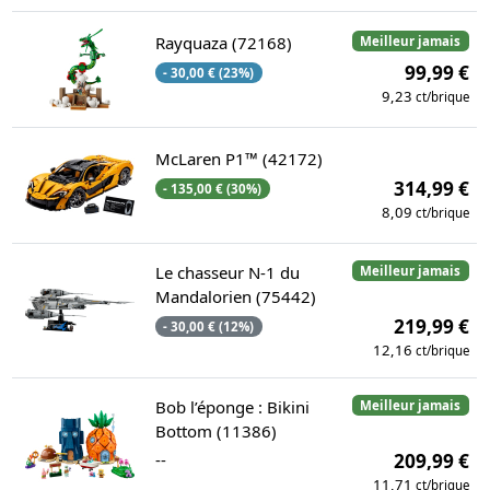
Rayquaza (72168)
Meilleur jamais
99,99 €
- 30,00 € (23%)
9,23
ct/brique
McLaren P1™ (42172)
314,99 €
- 135,00 € (30%)
8,09
ct/brique
Le chasseur N-1 du
Meilleur jamais
Mandalorien (75442)
219,99 €
- 30,00 € (12%)
12,16
ct/brique
Bob l’éponge : Bikini
Meilleur jamais
Bottom (11386)
--
209,99 €
11,71
ct/brique