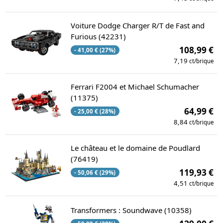
Voiture Dodge Charger R/T de Fast and
Furious (42231)
108,99 €
- 41,00 € (27%)
7,19
ct/brique
Ferrari F2004 et Michael Schumacher
(11375)
64,99 €
- 25,00 € (28%)
8,84
ct/brique
Le château et le domaine de Poudlard
(76419)
119,93 €
- 50,06 € (29%)
4,51
ct/brique
Transformers : Soundwave (10358)