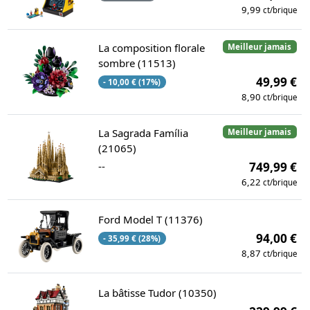
9,99
ct/brique
La composition florale
Meilleur jamais
sombre (11513)
49,99 €
- 10,00 € (17%)
8,90
ct/brique
La Sagrada Família
Meilleur jamais
(21065)
--
749,99 €
6,22
ct/brique
Ford Model T (11376)
94,00 €
- 35,99 € (28%)
8,87
ct/brique
La bâtisse Tudor (10350)