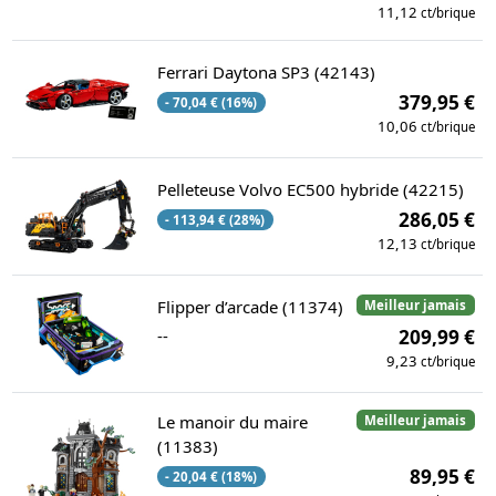
11,12
ct/brique
Ferrari Daytona SP3 (42143)
379,95 €
- 70,04 € (16%)
10,06
ct/brique
Pelleteuse Volvo EC500 hybride (42215)
286,05 €
- 113,94 € (28%)
12,13
ct/brique
Flipper d’arcade (11374)
Meilleur jamais
--
209,99 €
9,23
ct/brique
Le manoir du maire
Meilleur jamais
(11383)
89,95 €
- 20,04 € (18%)