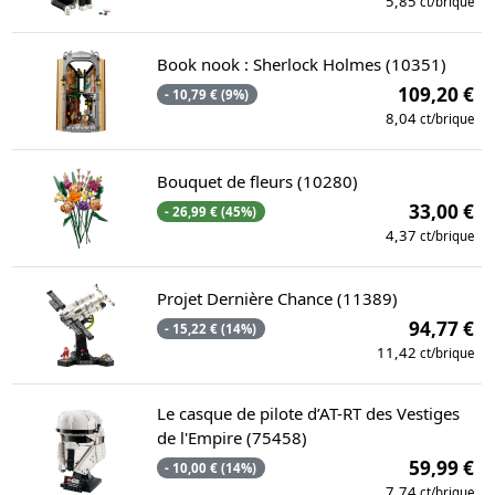
5,85
ct/brique
Book nook : Sherlock Holmes (10351)
109,20 €
- 10,79 € (9%)
8,04
ct/brique
Bouquet de fleurs (10280)
33,00 €
- 26,99 € (45%)
4,37
ct/brique
Projet Dernière Chance (11389)
94,77 €
- 15,22 € (14%)
11,42
ct/brique
Le casque de pilote d’AT-RT des Vestiges
de l'Empire (75458)
59,99 €
- 10,00 € (14%)
7,74
ct/brique