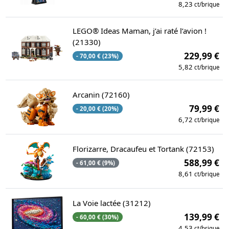
8,23
ct/brique
LEGO® Ideas Maman, j’ai raté l’avion !
(21330)
229,99 €
- 70,00 € (23%)
5,82
ct/brique
Arcanin (72160)
79,99 €
- 20,00 € (20%)
6,72
ct/brique
Florizarre, Dracaufeu et Tortank (72153)
588,99 €
- 61,00 € (9%)
8,61
ct/brique
La Voie lactée (31212)
139,99 €
- 60,00 € (30%)
4,53
ct/brique