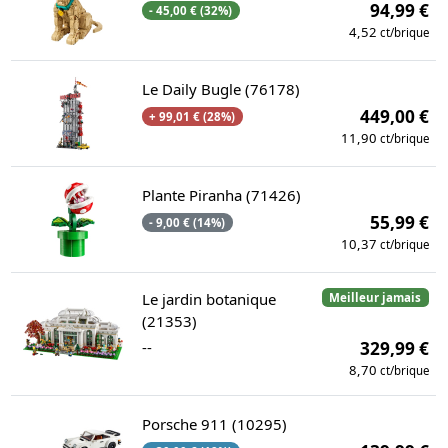
94,99 €
- 45,00 € (32%)
4,52
ct/brique
Le Daily Bugle (76178)
449,00 €
+ 99,01 € (28%)
11,90
ct/brique
Plante Piranha (71426)
55,99 €
- 9,00 € (14%)
10,37
ct/brique
Le jardin botanique
Meilleur jamais
(21353)
--
329,99 €
8,70
ct/brique
Porsche 911 (10295)