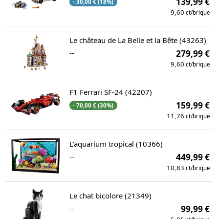
139,99 €
- 30,00 € (18%)
9,60
ct/brique
Le château de La Belle et la Bête (43263)
--
279,99 €
9,60
ct/brique
F1 Ferrari SF-24 (42207)
159,99 €
- 70,00 € (30%)
11,76
ct/brique
L’aquarium tropical (10366)
--
449,99 €
10,83
ct/brique
Le chat bicolore (21349)
--
99,99 €