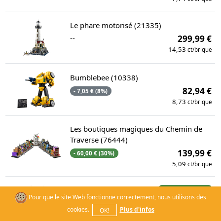
Le phare motorisé (21335)
--
299,99 €
14,53
ct/brique
Bumblebee (10338)
82,94 €
- 7,05 € (8%)
8,73
ct/brique
Les boutiques magiques du Chemin de
Traverse (76444)
139,99 €
- 60,00 € (30%)
5,09
ct/brique
L’Endurance (10335)
Meilleur jamais
Pour que le site Web fonctionne correctement, nous utilisons des
--
269,99 €
cookies.
Plus d'infos
OK!
8,97
ct/brique