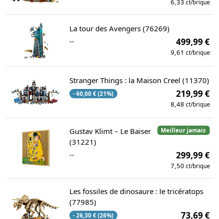
6,33
ct/brique
La tour des Avengers (76269)
--
499,99 €
9,61
ct/brique
Stranger Things : la Maison Creel (11370)
219,99 €
- 60,00 € (21%)
8,48
ct/brique
Gustav Klimt – Le Baiser
Meilleur jamais
(31221)
--
299,99 €
7,50
ct/brique
Les fossiles de dinosaure : le tricératops
(77985)
73,69 €
- 26,30 € (26%)