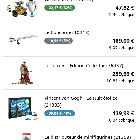
47,82 €
- 22,17 € (32%)
5,90
ct/brique
Le Concorde (10318)
189,00 €
- 10,99 € (5%)
9,07
ct/brique
Le Terrier – Édition Collector (76437)
--
259,99 €
10,81
ct/brique
Vincent van Gogh - La Nuit étoilée
(21333)
139,99 €
- 30,00 € (18%)
6,04
ct/brique
Le distributeur de minifigurines (21358)