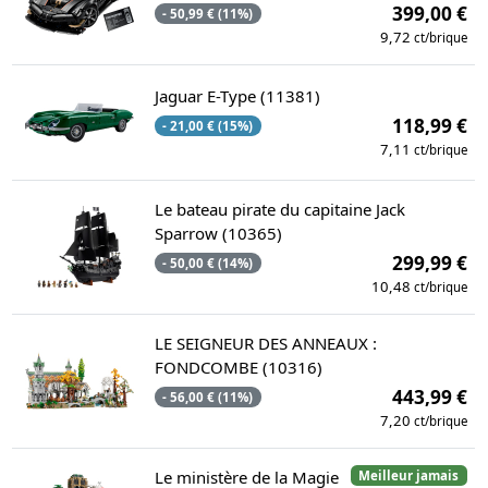
399,00 €
- 50,99 € (11%)
9,72
ct/brique
Jaguar E-Type (11381)
118,99 €
- 21,00 € (15%)
7,11
ct/brique
Le bateau pirate du capitaine Jack
Sparrow (10365)
299,99 €
- 50,00 € (14%)
10,48
ct/brique
LE SEIGNEUR DES ANNEAUX :
FONDCOMBE (10316)
443,99 €
- 56,00 € (11%)
7,20
ct/brique
Le ministère de la Magie
Meilleur jamais