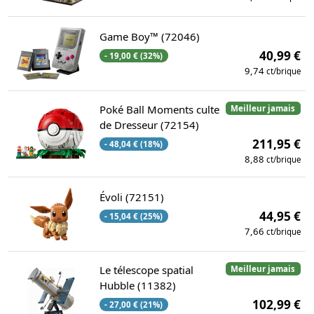
Game Boy™ (72046)
40,99 €
- 19,00 € (32%)
9,74
ct/brique
Poké Ball Moments culte
Meilleur jamais
de Dresseur (72154)
211,95 €
- 48,04 € (18%)
8,88
ct/brique
Évoli (72151)
44,95 €
- 15,04 € (25%)
7,66
ct/brique
Le télescope spatial
Meilleur jamais
Hubble (11382)
102,99 €
- 27,00 € (21%)