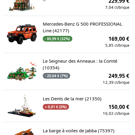
--
229,99 €
7,04
ct/brique
Mercedes-Benz G 500 PROFESSIONAL
Line (42177)
169,00 €
- 80,99 € (32%)
5,85
ct/brique
Le Seigneur des Anneaux : la Comté
(10354)
249,95 €
- 20,04 € (7%)
12,39
ct/brique
Les Dents de la mer (21350)
150,00 €
+ 0,01 € (0%)
10,02
ct/brique
La barge à voiles de Jabba (75397)