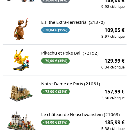
189,99 €
- 30,00 € (14%)
9,98
ct/brique
E.T. the Extra-Terrestrial (21370)
109,95 €
- 20,04 € (15%)
8,97
ct/brique
Pikachu et Poké Ball (72152)
129,99 €
- 70,00 € (35%)
6,34
ct/brique
Notre-Dame de Paris (21061)
157,99 €
- 72,00 € (31%)
3,60
ct/brique
Le château de Neuschwanstein (21063)
185,99 €
- 84,00 € (31%)
5,38
ct/brique