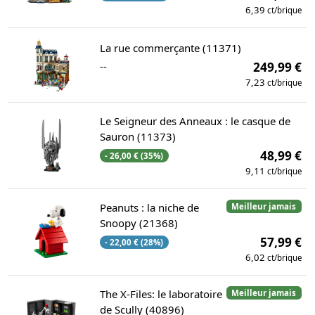
6,39
ct/brique
La rue commerçante (11371)
--
249,99 €
7,23
ct/brique
Le Seigneur des Anneaux : le casque de
Sauron (11373)
48,99 €
- 26,00 € (35%)
9,11
ct/brique
Peanuts : la niche de
Meilleur jamais
Snoopy (21368)
57,99 €
- 22,00 € (28%)
6,02
ct/brique
The X-Files: le laboratoire
Meilleur jamais
de Scully (40896)