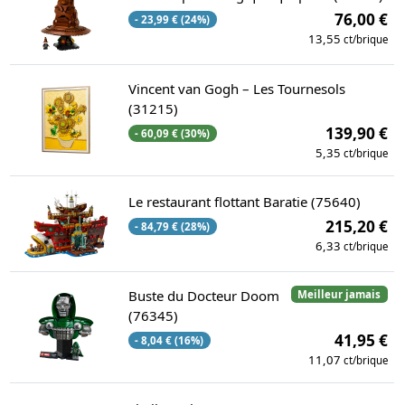
76,00 €
- 23,99 € (24%)
13,55
ct/brique
Vincent van Gogh – Les Tournesols
(31215)
139,90 €
- 60,09 € (30%)
5,35
ct/brique
Le restaurant flottant Baratie (75640)
215,20 €
- 84,79 € (28%)
6,33
ct/brique
Buste du Docteur Doom
Meilleur jamais
(76345)
41,95 €
- 8,04 € (16%)
11,07
ct/brique