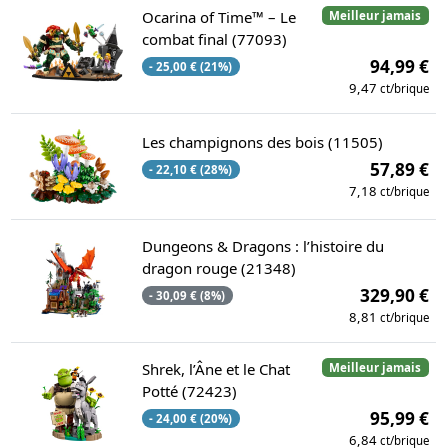
Ocarina of Time™ – Le
Meilleur jamais
combat final (77093)
94,99 €
- 25,00 € (21%)
9,47
ct/brique
Les champignons des bois (11505)
57,89 €
- 22,10 € (28%)
7,18
ct/brique
Dungeons & Dragons : l’histoire du
dragon rouge (21348)
329,90 €
- 30,09 € (8%)
8,81
ct/brique
Shrek, l’Âne et le Chat
Meilleur jamais
Potté (72423)
95,99 €
- 24,00 € (20%)
6,84
ct/brique