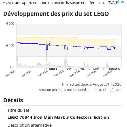
plus
~ avec une approximation du prix de livraison et différence de TVA,
car le prix de la livraison varie selon le poids et/ ou les dimensions.
Développement des prix du set LEGO
Les prix et la disponibilité peuvent avoir changé depuis la dernière mise
à jour. L'ordre est purement basé sur le prix, la rémunération des
partenaires n'a aucune influence sur celui-ci. Ce n'est qu'à prix égaux
que les réalisations historiques peuvent influencer l'ordre.
Prix actuel depuis August 7th 2026
Amazon pricing is not included in price tracking/graph
Détails
Titre du set
LEGO 76344 Iron Man Mark 3 Collectors' Edition
Description alternative