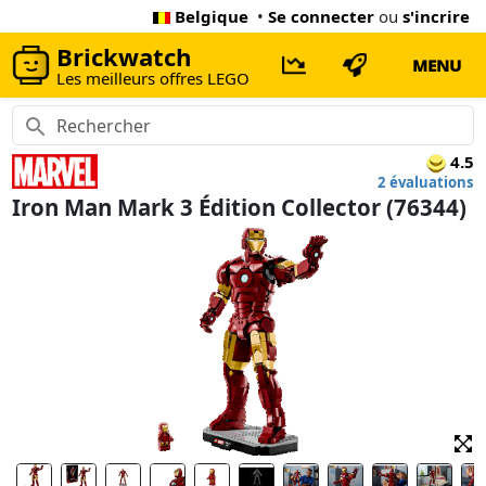
Belgique
•
Se connecter
ou
s'incrire
Brickwatch
MENU
Les meilleurs offres LEGO
4.5
2 évaluations
Iron Man Mark 3 Édition Collector (76344)