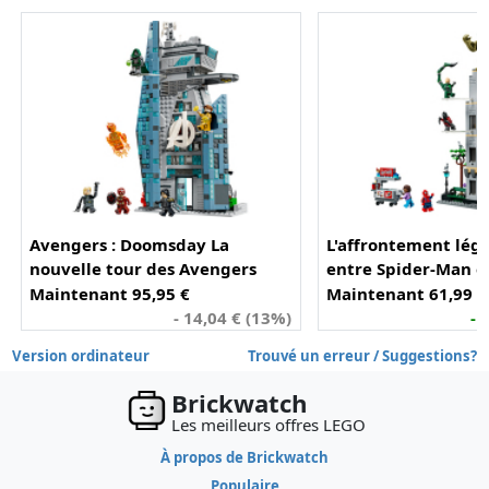
Avengers : Doomsday La
L'affrontement lég
nouvelle tour des Avengers
entre Spider-Man e
(76352)
(76350)
Maintenant 95,95 €
Maintenant 61,99 €
- 14,04 € (13%)
- 
Version ordinateur
Trouvé un erreur / Suggestions?
Brickwatch
Les meilleurs offres LEGO
À propos de Brickwatch
Populaire