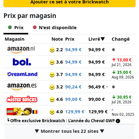
Ajouter ce set à votre Brickwatch
Prix ​​par magasin
Prix
N'est disponible
Magasin
Note
Prix
Livré
Changé
2.2
94,99 €
94,99 €
✱
↑
13,00 €
3.6
94,99 €
94,99 €
Jul 21, 2026
↓
35,00 €
3.7
94,99 €
94,99 €
Aug 09, 2026
3.2
90,24 €
96,49 €
~
✱
↓
30,95 €
4.6
99,00 €
99,00 €
Jul 26, 2026
-
4.0
129,99 €
129,99 €
Nov 02, 2025
┗
Offre exclusive Brickwatch : L’année du Cheval GWP
▼ Montrer tous les 22 sites ▼