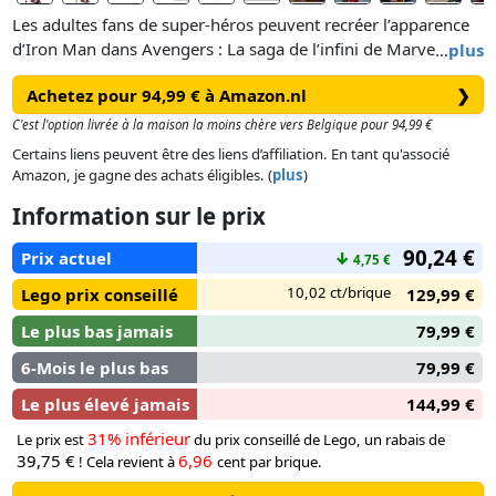
Les adultes fans de super-héros peuvent recréer l’apparence
d’Iron Man dans Avengers : La saga de l’infini de Marvel
…
plus
Studios avec la figurine d’Iron Man Mark 3 Édition Collector
Achetez pour 94,99 € à Amazon.nl
❯
LEGO® ǀ Marvel (76344). Contenant 1 297 pièces et
mesurant plus de 38cm de haut, ce set est un formidable
C'est l'option livrée à la maison la moins chère vers Belgique pour 94,99 €
cadeau à offrir à des hommes et des femmes fans d’Iron Man
Certains liens peuvent être des liens d’affiliation. En tant qu'associé
et de LEGO® de 18 ans et plus.
Amazon, je gagne des achats éligibles. (
plus
)
Information sur le prix
Créez des poses dynamiques avec l’armure Iron Man Mark 3
réaliste et détaillée en orientant le cou, la taille, les épaules, l
90,24 €
Prix actuel
↓
4,75 €
es poignets et les mains de la figurine articulée. Ornée de
touches dorées et reposant sur une base robuste avec une
10,02 ct/brique
Lego prix conseillé
129,99 €
plaque nominative, cette figurine LEGO ǀ Marvel est un bel
Le plus bas jamais
79,99 €
objet décoratif à l’effigie d’un super-héros. L’armure Mark 3
inclut enoutre une minifigurine d’Iron Man, prête à passer à
6-Mois le plus bas
79,99 €
l’action.
Le plus élevé jamais
144,99 €
31% inférieur
Le prix est
du prix conseillé de Lego, un rabais de
39,75 €
6,96
! Cela revient à
cent par brique.