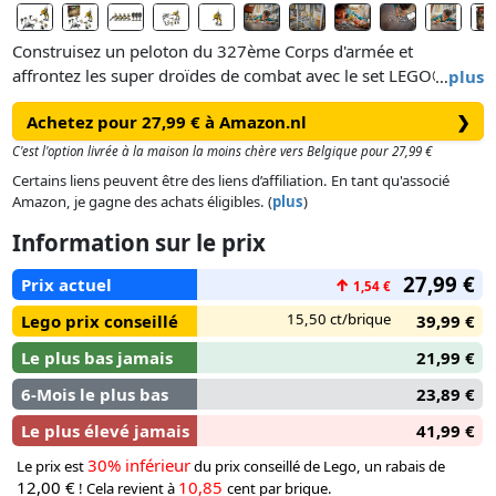
Construisez un peloton du 327ème Corps d'armée et
affrontez les super droïdes de combat avec le set LEGO® Star
…
plus
Wars : La Revanche des Sith Pack de combat du 327ème
Achetez pour 27,99 € à Amazon.nl
❯
Corps d'armée (75431). Il inclut 4 minifigurines LEGO Star
Wars™ de Clone Troopers dans leur uniforme du 327ème
C'est l'option livrée à la maison la moins chère vers Belgique pour 27,99 €
Corps d'armée, et 3 figurines LEGO de super droïdes de
Certains liens peuvent être des liens d’affiliation. En tant qu'associé
combat. Ce set Star Wars inclut également un marcheur AT-RT
Amazon, je gagne des achats éligibles. (
plus
)
avec un cockpit pour minifigurine, un fusil à tenons et un
Information sur le prix
rangement pour un blaster et des jumelles, ainsi qu’une
tourelle lance-tenons pour les Clone Troopers. Le droïde
27,99 €
Prix actuel
↑
1,54 €
araignée des super droïdes de combat inspire des batailles
épiques.
15,50 ct/brique
Lego prix conseillé
39,99 €
Le plus bas jamais
21,99 €
6-Mois le plus bas
23,89 €
Le plus élevé jamais
41,99 €
30% inférieur
Le prix est
du prix conseillé de Lego, un rabais de
12,00 €
10,85
! Cela revient à
cent par brique.