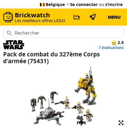
Belgique
•
Se connecter
ou
s'incrire
Brickwatch
MENU
Les meilleurs offres LEGO
2.5
7 évaluations
Pack de combat du 327ème Corps
d'armée (75431)