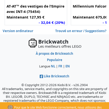
AT-AT™ des vestiges de l’Empire
Millennium Falcon™
avec INT-4 (75454)
Maintenant 127,95 €
Maintenant 675,00 
- 32,04 € (20%)
- 1
Version ordinateur
Trouvé un erreur / Suggestions?
Brickwatch
Les meilleurs offres LEGO
À propos de Brickwatch
Populaire
Langue
NL
|
FR
|
EN
Like Brickwatch
© Copyright 2012-2026 Kiobi B.V. - v26.2904
All trademarks, service marks, and copyrights on this site are property of
their respective owners. Brickwatch® is a registered trademark of Kiobi
BV. LEGO®, DUPLO, TECHNIC and NINJAGO etc. are trademarks or
registered trademarks of the LEGO Company, which does not sponsor,
authorize, or endorse this site.
Pour que le site Web fonctionne correctement, nous utilisons des