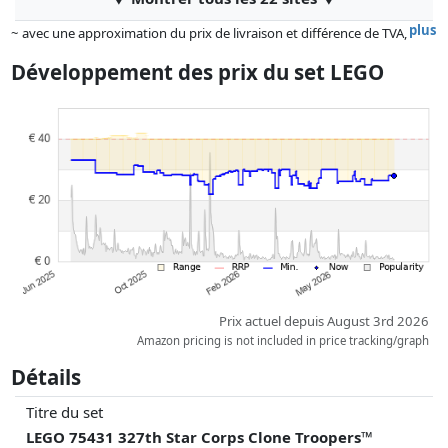
plus
~ avec une approximation du prix de livraison et différence de TVA,
car le prix de la livraison varie selon le poids et/ ou les dimensions.
Développement des prix du set LEGO
Les prix et la disponibilité peuvent avoir changé depuis la dernière mise
à jour. L'ordre est purement basé sur le prix, la rémunération des
partenaires n'a aucune influence sur celui-ci. Ce n'est qu'à prix égaux
que les réalisations historiques peuvent influencer l'ordre.
Prix actuel depuis August 3rd 2026
Amazon pricing is not included in price tracking/graph
Détails
Titre du set
LEGO 75431 327th Star Corps Clone Troopers™