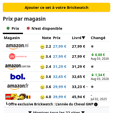
Ajouter ce set à votre Brickwatch
Prix ​​par magasin
Prix
N'est disponible
Magasin
Note
Prix
Livré
Changé
2.2
27,99 €
27,99 €
✱
↓
6,00 €
3.4
27,99 €
27,99 €
Aug 03, 2026
2.4
31,29 €
31,29 €
✱
↓
1,34 €
3.6
32,65 €
32,65 €
Aug 03, 2026
3.6
29,99 €
33,23 €
~
✱
-
4.0
39,99 €
45,94 €
Jul 02, 2025
┗
Offre exclusive Brickwatch : L’année du Cheval GWP
▼ Montrer tous les 22 sites ▼