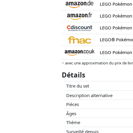
~ avec une approximation du prix de livrai
Les prix et la disponibilité peuvent avoi
Détails
aucune influence sur celui-ci. Ce n'est qu
Titre du set
Description alternative
Pièces
Âges
Thème
Surveillé depuis