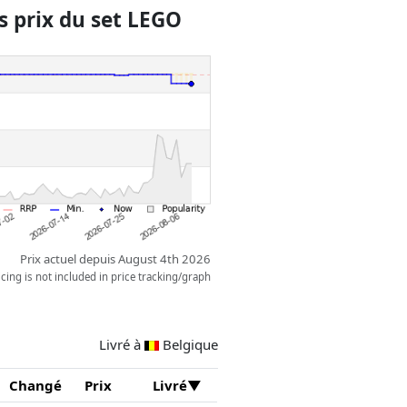
er dans les hautes herbes, et
 prix du set LEGO
ons et lumières réactifs de la
ts Compatibles SMART Play
e plus d’options de jeu interactif.
Prix actuel depuis August 4th 2026
ing is not included in price tracking/graph
Livré à
Belgique
Changé
Prix
Livré