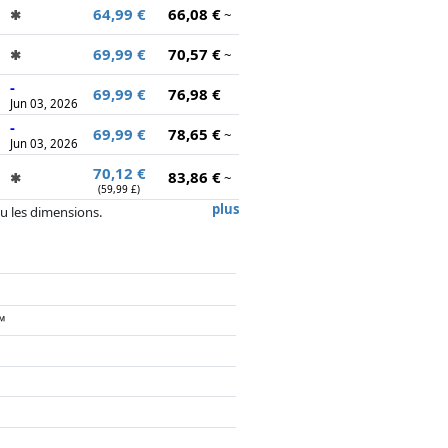
64,99 €
66,08 €
✱
~
69,99 €
70,57 €
✱
~
-
69,99 €
76,98 €
Jun 03, 2026
-
69,99 €
78,65 €
~
Jun 03, 2026
70,12 €
83,86 €
✱
~
(59,99 £)
plus
 ou les dimensions.
, la rémunération des partenaires n'a
™