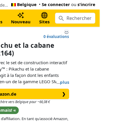
Belgique
•
Se connecter
ou
s'incrire
Le moins cher LEGO SMART Play™ : Pikachu et la cabane d’entraînement (72164). Maintenant 64,99 € à Amazon.de, 7% inférieur le Lego prix conseillé
s
Nouveau
Sites
0 évaluations
chu et la cabane
2164)
le set de construction interactif
: Pikachu et la cabane
it à la façon dont les enfants
ut-en-un de la gamme LEGO SMART
…
plus
 un SMART Chargeur et 4 SMART
mazon.de
❯
ec effets sonores et lumineux
s chère vers Belgique pour ~66,08 €
amais! «
débloquer des interactions avec
 d’affiliation. En tant qu'associé Amazon,
kémon mangent, se cachent et plus
 le mannequin, touchez la cible