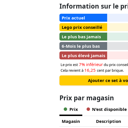
Information sur le pr
Prix actuel
Lego prix conseillé
Le plus bas jamais
6-Mois le plus bas
Le plus élevé jamais
7% inférieur
Le prix est
du prix consei
16,25
Cela revient à
cent par brique.
Ajouter ce set à v
Prix ​​par magasin
Prix
N'est disponible
Magasin
Description