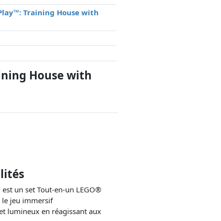
Play™: Training House with
ining House with
lités
 est un set Tout-en-un LEGO®
le jeu immersif
t lumineux en réagissant aux