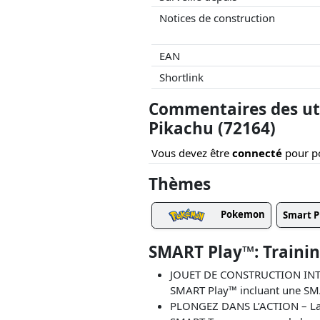
Notices de construction
EAN
Shortlink
Commentaires des uti
Pikachu (72164)
Vous devez être
connecté
pour po
Thèmes
Pokemon
Smart P
SMART Play™: Trainin
JOUET DE CONSTRUCTION INTER
SMART Play™ incluant une SMA
PLONGEZ DANS L’ACTION – La S