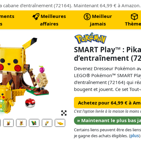
ments
Meilleures
Meilleur
s
affaires
jamais
Thème
SMART Play™ : Pika
d’entraînement (7
Devenez Dresseur Pokémon avec 
LEGO® Pokémon™ SMART Play™ 
d’entraînement (72164) qui réag
bougent et jouent. Ce set To
Play inclutune SMART Brique,
Achetez pour 64,99 € à A
Tags pour des jeux réactifs av
dynamiques.
C'est l'option livrée à la maison la moin
» Maintenant le plus bas j
Ajoutez la SMART Brique pour 
Certains liens peuvent être des liens
les SMART Tags lorsque les Po
je gagne des achats éligibles. (
plus
)
encore. Entraînez Pikachu avec