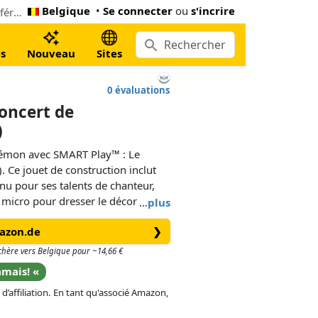
Belgique
•
Se connecter
ou
s'incrire
Le moins cher LEGO SMART Play™ : Le concert de Rondoudou (72159). Maintenant 10,99 € à Amazon.de, 27% inférieur le Lego prix conseillé
s
Nouveau
Sites
0 évaluations
oncert de
)
kémon avec SMART Play™ : Le
 Ce jouet de construction inclut
nu pour ses talents de chanteur,
n micro pour dresser le décor
…
plus
u spectacle.
mazon.de
❯
ègre un SMART Tag. Les SMART
s chère vers Belgique pour ~14,66 €
 Tout-en-un (vendus séparément)
amais! «
s Dresseurs Pokémon grâce à des
 d’affiliation. En tant qu'associé Amazon,
 il limitées, permettant aux
s de jeu dotés d’un SMART Tag de