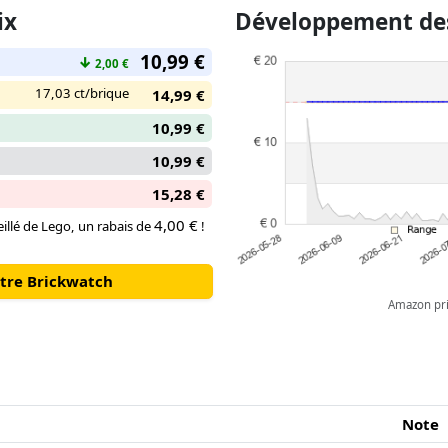
réagir par des sons, des lumièr
ix
Développement des
enfants déplacent les Pokémon
10,99 €
↓
2,00 €
17,03 ct/brique
14,99 €
10,99 €
10,99 €
15,28 €
4,00 €
illé de Lego, un rabais de
!
otre Brickwatch
Amazon pric
Note