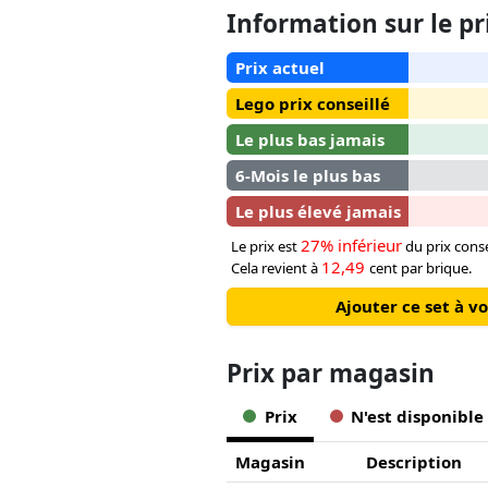
Information sur le pr
Prix actuel
Lego prix conseillé
Le plus bas jamais
6-Mois le plus bas
Le plus élevé jamais
27% inférieur
Le prix est
du prix conse
12,49
Cela revient à
cent par brique.
Ajouter ce set à v
Prix ​​par magasin
Prix
N'est disponible
Magasin
Description