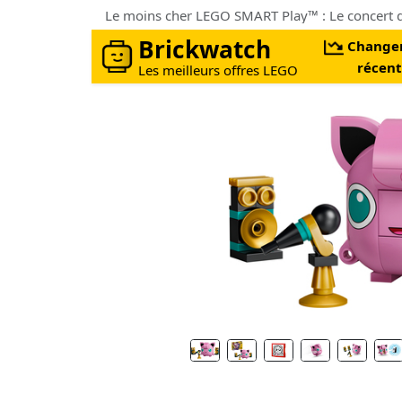
Brickwatch
Change
récent
Les meilleurs offres LEGO