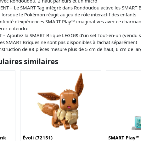
 avec Rondoudou, 2 haut-parleurs et un micro
– Le SMART Tag intégré dans Rondoudou active les SMART Briq
 lorsque le Pokémon réagit au jeu de rôle interactif des enfants
inité d’expériences SMART Play™ imaginatives avec ce charma
erez entendre
 Ajoutez la SMART Brique LEGO® d’un set Tout-en-un (vendu sé
Les SMART Briques ne sont pas disponibles à l’achat séparément
truction de 88 pièces mesure plus de 5 cm de haut, 6 cm de lar
aires similaires
ank
Évoli (72151)
SMART Play™ :