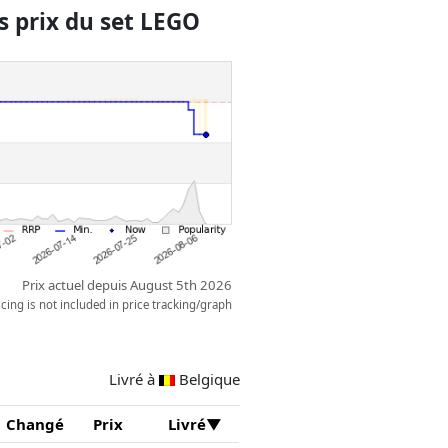
es et d’autres effets quand les
 prix du set LEGO
.
Prix actuel depuis August 5th 2026
ing is not included in price tracking/graph
Livré à
Belgique
Changé
Prix
Livré