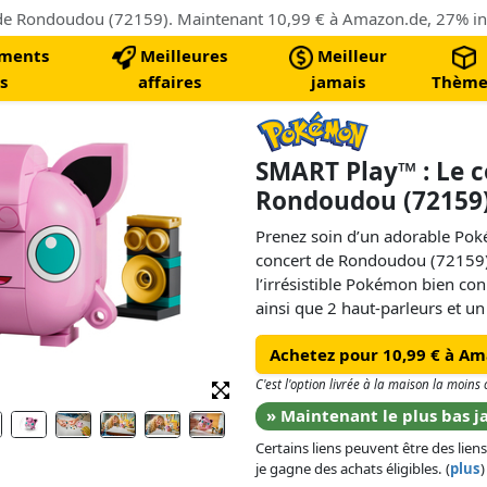
ments
Meilleures
Meilleur
s
affaires
jamais
Thème
SMART Play™ : Le c
Rondoudou (72159
Prenez soin d’un adorable Po
concert de Rondoudou (72159).
l’irrésistible Pokémon bien con
ainsi que 2 haut-parleurs et u
d’uneaventure dans l’univers d
Achetez pour 10,99 € à A
La figurine de Rondoudou int
C'est l'option livrée à la maison la moin
Briques incluses dans les sets
» Maintenant le plus bas j
donnent vie aux aventures de
Certains liens peuvent être des liens
possibilités de jeu interactives
je gagne des achats éligibles. (
plus
)
Pokémon et à d’autres élément