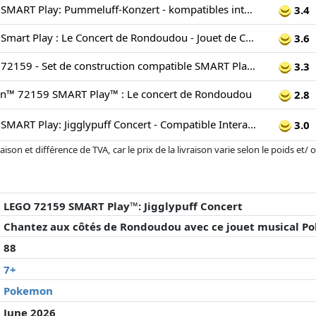
LEGO Pokémon SMART Play: Pummeluff-Konzert - kompatibles interaktives BAU- und Spielset mit SMART Tag und Pokémon Figur - Geschenkidee für Kinder ab 7 Jahren - 72159
3.4
LEGO Pokémon Smart Play : Le Concert de Rondoudou - Jouet de Construction - Set Interactif Compatible avec 1 Smart Tag & 1 Figurine de Pokémon - Idée de Cadeau pour Garçons et Filles dès 7 Ans 72159
3.6
LEGO Pokémon 72159 - Set de construction compatible SMART Play™ - Rondoudou Concert - Dès 7 ans
3.3
™ 72159 SMART Play™ : Le concert de Rondoudou
2.8
LEGO Pokémon SMART Play: Jigglypuff Concert - Compatible Interactive Building Toy Set Incl. a SMART Tag and Pokémon Figure - Gift Idea for 7+ Year Old Boys and Girls - 72159
3.0
son et différence de TVA, car le prix de la livraison varie selon le poids et/
r changé depuis la dernière mise à jour. L'ordre est purement basé sur le prix
'à prix égaux que les réalisations historiques peuvent influencer l'ordre.
LEGO 72159 SMART Play™: Jigglypuff Concert
Chantez aux côtés de Rondoudou avec ce jouet musical 
88
7+
Pokemon
June 2026