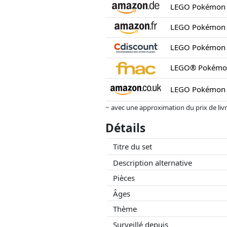
LEGO® Pokémon
~ avec une approximation du prix de livrai
Les prix et la disponibilité peuvent avoi
Détails
aucune influence sur celui-ci. Ce n'est qu
Titre du set
Description alternative
Pièces
Âges
Thème
Surveillé depuis