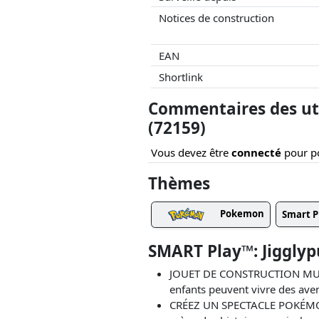
Notices de construction
EAN
Shortlink
Commentaires des uti
(72159)
Vous devez être
connecté
pour po
Thèmes
Pokemon
Smart P
SMART Play™: Jigglyp
JOUET DE CONSTRUCTION MUSIC
enfants peuvent vivre des ave
CRÉEZ UN SPECTACLE POKÉMON – 