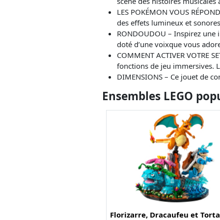
scène des histoires musicales
LES POKÉMON VOUS RÉPONDENT 
des effets lumineux et sonores
RONDOUDOU – Inspirez une inf
doté d’une voixque vous ador
COMMENT ACTIVER VOTRE SET –
fonctions de jeu immersives. 
DIMENSIONS – Ce jouet de cons
Ensembles LEGO popul
Florizarre, Dracaufeu et Tort