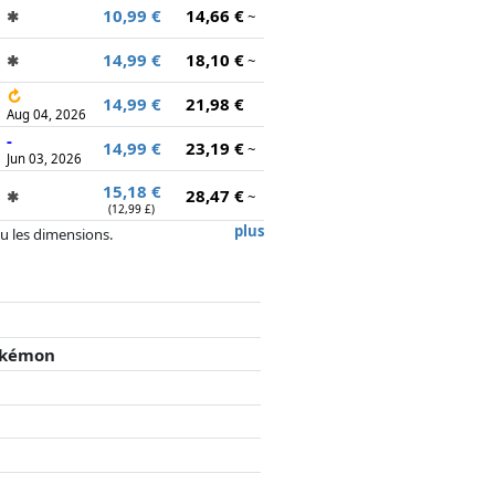
10,99 €
14,66 €
✱
~
14,99 €
18,10 €
✱
~
↻
14,99 €
21,98 €
Aug 04, 2026
-
14,99 €
23,19 €
~
Jun 03, 2026
15,18 €
28,47 €
✱
~
(12,99 £)
plus
 ou les dimensions.
, la rémunération des partenaires n'a
Pokémon