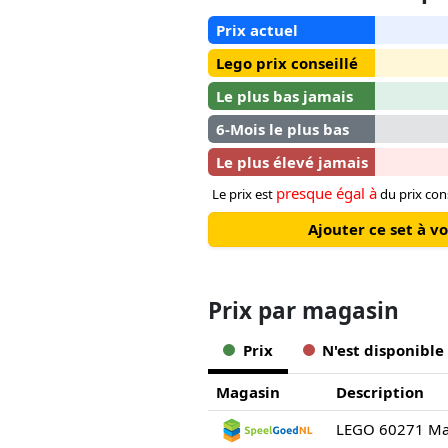
Prix actuel
Lego prix conseillé
Le plus bas jamais
6-Mois le plus bas
Le plus élevé jamais
presque égal à
Le prix est
du prix con
Ajouter ce set à v
Prix ​​par magasin
Prix
N'est disponible
Magasin
Description
LEGO 60271 Mar