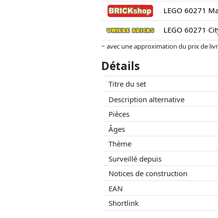
LEGO 60271 Mar
LEGO 60271 Cit
~ avec une approximation du prix de livrai
Les prix et la disponibilité peuvent avoi
Détails
aucune influence sur celui-ci. Ce n'est qu
Titre du set
Description alternative
Pièces
Âges
Thème
Surveillé depuis
Notices de construction
EAN
Shortlink