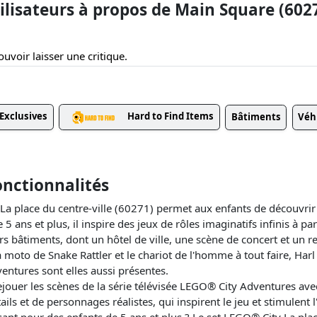
lisateurs à propos de Main Square (602
uvoir laisser une critique.
Exclusives
Hard to Find Items
Bâtiments
Véh
nctionnalités
La place du centre-ville (60271) permet aux enfants de découvr
 5 ans et plus, il inspire des jeux de rôles imaginatifs infinis à par
rs bâtiments, dont un hôtel de ville, une scène de concert et un r
la moto de Snake Rattler et le chariot de l'homme à tout faire, Harl
entures sont elles aussi présentes.
ejouer les scènes de la série télévisée LEGO® City Adventures avec
ails et de personnages réalistes, qui inspirent le jeu et stimulent 
ant pour des enfants de 5 ans et plus ? Le set LEGO® City La plac