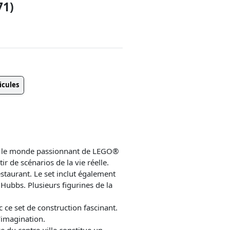
71)
icules
ir le monde passionnant de LEGO®
tir de scénarios de la vie réelle.
estaurant. Le set inclut également
 Hubbs. Plusieurs figurines de la
 ce set de construction fascinant.
l'imagination.
e du centre-ville constitue un