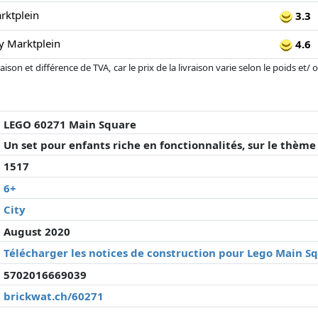
ktplein
3.3
y Marktplein
4.6
son et différence de TVA, car le prix de la livraison varie selon le poids et/
r changé depuis la dernière mise à jour. L'ordre est purement basé sur le prix
'à prix égaux que les réalisations historiques peuvent influencer l'ordre.
LEGO 60271 Main Square
Un set pour enfants riche en fonctionnalités, sur le thème 
1517
6+
City
August 2020
Télécharger les notices de construction pour Lego Main S
5702016669039
brickwat.ch/60271