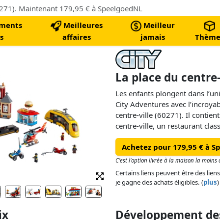
60271). Maintenant 179,95 € à SpeelgoedNL
ments
Meilleures
Meilleur
s
affaires
jamais
Thème
La place du centre-
Les enfants plongent dans l’un
City Adventures avec l’incroya
centre-ville (60271). Il contien
centre-ville, un restaurant clas
véhicules fascinants, dont la g
Achetez pour 179,95 € à 
moto de Snake Rattler et le cha
Hubbs. Avec 14 figurines, dont
C'est l'option livrée à la maison la moin
série télévisée LEGO City, le d
Certains liens peuvent être des liens
jeu.
je gagne des achats éligibles. (
plus
)
ix
Développement des