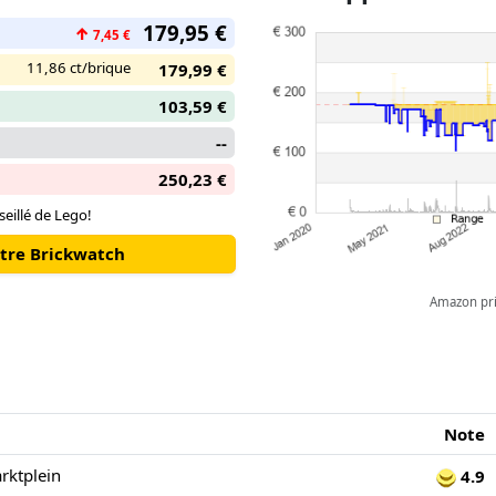
179,95 €
↑
7,45 €
11,86 ct/brique
179,99 €
103,59 €
--
250,23 €
seillé de Lego!
otre Brickwatch
Amazon pric
Note
ktplein
4.9