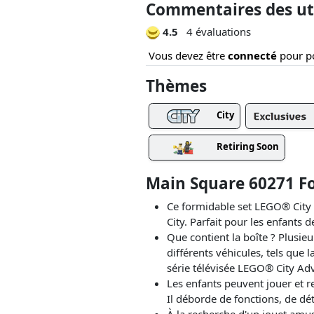
Commentaires des uti
4.5
4 évaluations
Vous devez être
connecté
pour po
Thèmes
City
Retiring Soon
Main Square 60271 Fo
Ce formidable set LEGO® City 
City. Parfait pour les enfants de
Que contient la boîte ? Plusieu
différents véhicules, tels que 
série télévisée LEGO® City Adv
Les enfants peuvent jouer et r
Il déborde de fonctions, de dét
À la recherche d'un jouet amus