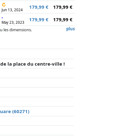
↻
179,99 €
179,99 €
Jun 13, 2024
-
179,99 €
179,99 €
May 23, 2023
plus
 ou les dimensions.
, la rémunération des partenaires n'a
de la place du centre-ville !
quare (60271)