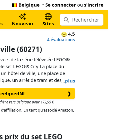
Belgique
•
Se connecter
ou
s'incrire
s
Nouveau
Sites
4.5
4 évaluations
ville (60271)
ivers de la série télévisée LEGO®
ble set LEGO® City La place du
t un hôtel de ville, une place de
sique, un arrêt de tram et des
…
plus
rande limousine du maire Fleck, la
SpeelgoedNL
❯
riot de l'homme à tout faire, Harl
 d'incroyables personnages de la
s chère vers Belgique pour 179,95 €
écor est planté pour des heures de
 d’affiliation. En tant qu'associé Amazon,
 prix du set LEGO