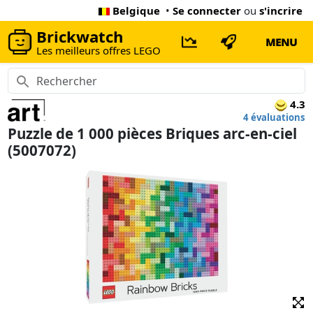
Belgique
•
Se connecter
ou
s'incrire
Brickwatch
MENU
Les meilleurs offres LEGO
4.3
4 évaluations
Puzzle de 1 000 pièces Briques arc-en-ciel
(5007072)