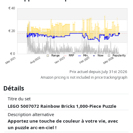
à jour. L'ordre est purement basé sur le prix, la rémunération des
partenaires n'a aucune influence sur celui-ci. Ce n'est qu'à prix égaux
que les réalisations historiques peuvent influencer l'ordre.
Prix actuel depuis July 31st 2026
Amazon pricing is not included in price tracking/graph
Détails
Titre du set
LEGO 5007072 Rainbow Bricks 1,000-Piece Puzzle
Description alternative
Apportez une touche de couleur à votre vie, avec
un puzzle arc-en-ciel !