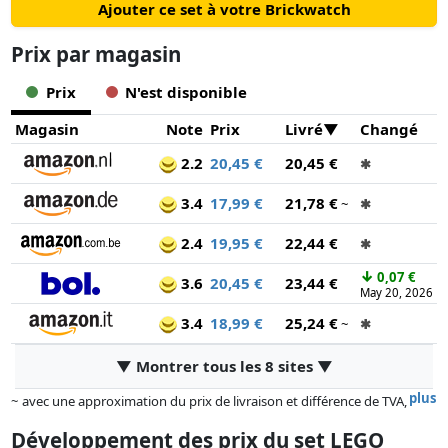
Ajouter ce set à votre Brickwatch
Prix ​​par magasin
Prix
N'est disponible
Magasin
Note
Prix
Livré
Changé
2.2
20,45 €
20,45 €
✱
3.4
17,99 €
21,78 €
~
✱
2.4
19,95 €
22,44 €
✱
↓
0,07 €
3.6
20,45 €
23,44 €
May 20, 2026
3.4
18,99 €
25,24 €
~
✱
▼ Montrer tous les 8 sites ▼
plus
~ avec une approximation du prix de livraison et différence de TVA,
car le prix de la livraison varie selon le poids et/ ou les dimensions.
Développement des prix du set LEGO
Les prix et la disponibilité peuvent avoir changé depuis la dernière mise