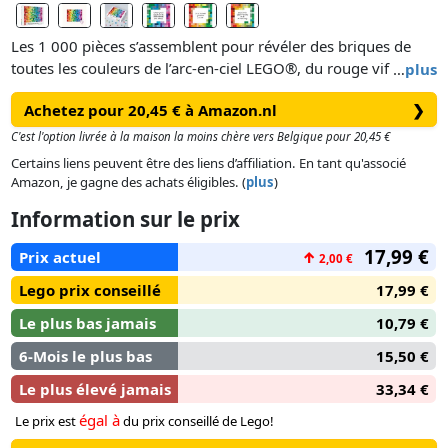
Les 1 000 pièces s’assemblent pour révéler des briques de
toutes les couleurs de l’arc-en-ciel LEGO®, du rouge vif au
…
plus
bleu roi, en passant par le jaune clair et toutes les autres
Achetez pour 20,45 € à Amazon.nl
❯
couleurs. Idéal pour construire seul ou en famille, ce défi
amusant et enrichissant pour les adultes et les enfants de
C'est l'option livrée à la maison la moins chère vers Belgique pour 20,45 €
9 ans et plus ne manquera pas d’illuminer les jours de pluie.
Certains liens peuvent être des liens d’affiliation. En tant qu'associé
Amazon, je gagne des achats éligibles. (
plus
)
Information sur le prix
17,99 €
Prix actuel
↑
2,00 €
Lego prix conseillé
17,99 €
Le plus bas jamais
10,79 €
6-Mois le plus bas
15,50 €
Le plus élevé jamais
33,34 €
égal à
Le prix est
du prix conseillé de Lego!