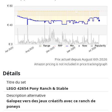
à jour. L'ordre est purement basé sur le prix, la rémunération des
partenaires n'a aucune influence sur celui-ci. Ce n'est qu'à prix égaux
que les réalisations historiques peuvent influencer l'ordre.
Prix actuel depuis August 6th 2026
Amazon pricing is not included in price tracking/graph
Détails
Titre du set
LEGO 42654 Pony Ranch & Stable
Description alternative
Galopez vers des jeux créatifs avec ce ranch de
poneys