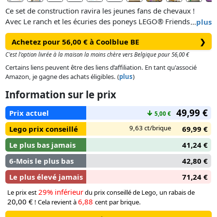
Ce set de construction ravira les jeunes fans de chevaux !
Avec Le ranch et les écuries des poneys LEGO® Friends
…
plus
(42654) les enfants dès 7 ans vivent de belles histoires
Achetez pour 56,00 € à Coolblue BE
❯
d’amitié et jouent avec des animaux. Le set inclut un ranch,
avec une écurie et un espace de vie, une charrette, 2 mini-
C'est l'option livrée à la maison la moins chère vers Belgique pour 56,00 €
poupées, 2 micro-poupées, un chat, 3 poneys et de
Certains liens peuvent être des liens d’affiliation. En tant qu'associé
nombreux accessoires créatifs.
Amazon, je gagne des achats éligibles. (
plus
)
Information sur le prix
Aliya, Liann, Victoria et Ella inspirent une infinité d’histoires
aux enfants. Ils s’amuseront à panser et à nourrir les 3
49,99 €
Prix actuel
↓
5,00 €
poneys ou à hisser les balles de foin sur la charrette et dans
le grenier, à l’aide du treuil. Le ranch offre un espace de vie
9,63 ct/brique
Lego prix conseillé
69,99 €
confortable ainsi qu’un grenier à foin au-dessus de l’écurie où
Le plus bas jamais
41,24 €
les amies aiment dormir : le rêve de tout fan de chevaux !
6-Mois le plus bas
42,80 €
Le plus élevé jamais
71,24 €
29% inférieur
Le prix est
du prix conseillé de Lego, un rabais de
20,00 €
6,88
! Cela revient à
cent par brique.