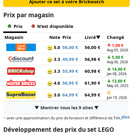
Ajouter ce set à votre Brickwatch
Prix ​​par magasin
Prix
N'est disponible
Magasin
Note
Prix
Livré
Changé
↑
1,00 €
5.0
56,00 €
56,00 €
Aug 05, 2026
↓
5,00 €
3.3
49,99 €
56,98 €
Aug 06, 2026
↓
14,00 €
3.3
55,99 €
60,98 €
Jan 08, 2026
↓
13,00 €
4.6
56,95 €
61,90 €
May 26, 2025
↻
3.0
64,99 €
64,99 €
Jun 19, 2026
▼ Montrer tous les 9 sites ▼
plus
~ avec une approximation du prix de livraison et différence de TVA,
car le prix de la livraison varie selon le poids et/ ou les dimensions.
Développement des prix du set LEGO
Les prix et la disponibilité peuvent avoir changé depuis la dernière mise