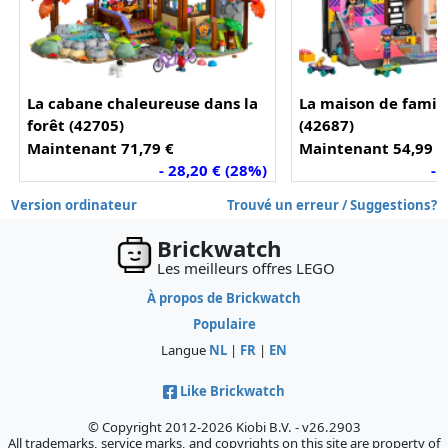
La cabane chaleureuse dans la
La maison de famill
forêt (42705)
(42687)
Maintenant 71,79 €
Maintenant 54,99 €
- 28,20 € (28%)
- 
Version ordinateur
Trouvé un erreur / Suggestions?
Brickwatch
Les meilleurs offres LEGO
À propos de Brickwatch
Populaire
Langue
NL
|
FR
|
EN
Like Brickwatch
© Copyright 2012-2026 Kiobi B.V. - v26.2903
All trademarks, service marks, and copyrights on this site are property of