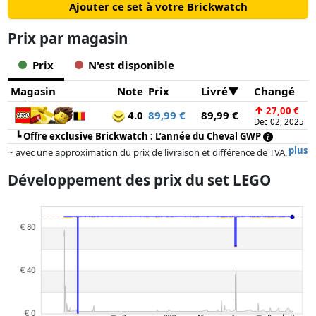
Ajouter ce set à votre Brickwatch
Prix ​​par magasin
Prix
N'est disponible
Magasin
Note
Prix
Livré
Changé
↑
27,00 €
4.0
89,99 €
89,99 €
Dec 02, 2025
┗
Offre exclusive Brickwatch : L’année du Cheval GWP
plus
~ avec une approximation du prix de livraison et différence de TVA,
car le prix de la livraison varie selon le poids et/ ou les dimensions.
Développement des prix du set LEGO
Les prix et la disponibilité peuvent avoir changé depuis la dernière mise
à jour. L'ordre est purement basé sur le prix, la rémunération des
partenaires n'a aucune influence sur celui-ci. Ce n'est qu'à prix égaux
que les réalisations historiques peuvent influencer l'ordre.