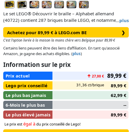
Le set LEGO® Découvrir le braille – Alphabet allemand
(40722) contient 287 briques braille LEGO, et notamment des
…
plus
lettres de l’alphabet allemand, des nombres, des caractères
Achetez pour 89,99 € à LEGO.com BE
❯
spéciaux et des plaques de construction. Cet outil
pédagogique complémentaire destiné aux enfants
C'est l'option livrée à la maison la moins chère vers Belgique pour 89,99 €
malvoyants dès 6 ans et à leurs proches favorise
Certains liens peuvent être des liens d’affiliation. En tant qu'associé
l’apprentissage par le jeu. Pour vous familiariser avec
Amazon, je gagne des achats éligibles. (
plus
)
l’expérience Découvrir le braille, rendez-vous sur LEGO.com
Information sur le prix
pour trouver des idées de jeux inspirantes et aider les jeunes
apprenants à comprendre le système de briques et le lien
89,99 €
Prix actuel
↑
27,00 €
entre les briques et le code braille.
31,36 ct/brique
Lego prix conseillé
89,99 €
Le plus bas jamais
62,99 €
6-Mois le plus bas
--
Le plus élevé jamais
89,99 €
égal à
Le prix est
du prix conseillé de Lego!