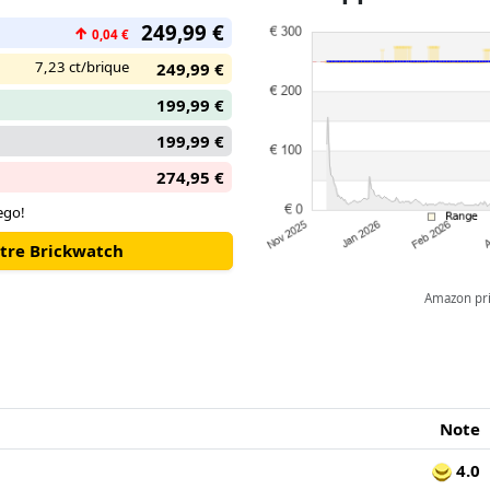
sur le toit, un jardin accueille
249,99 €
Superbe décoration d’intérieu
↑
0,04 €
inclut 7 minifigurines et offre u
7,23 ct/brique
249,99 €
199,99 €
199,99 €
274,95 €
ego!
otre Brickwatch
Amazon pric
Note
4.0