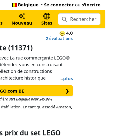
Belgique
•
Se connecter
ou
s'incrire
s
Nouveau
Sites
4.0
2 évaluations
e (11371)
if avec La rue commerçante LEGO®
 détendez-vous en construisant
ollection de constructions
rchitecture historique
…
plus
nt détaillé inclut des bâtiments
EGO.com BE
❯
façades décorées, une allée
s chère vers Belgique pour 249,99 €
 d’affiliation. En tant qu'associé Amazon,
e un magasin de musique sur 2
et un magasin de meubles avec un
le et un atelier. À l’étage
ment meublé avec salle de bain, et
 prix du set LEGO