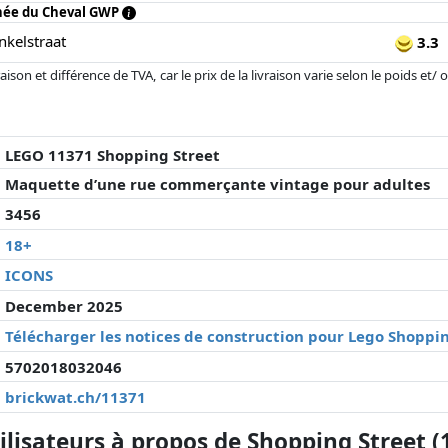
nnée du Cheval GWP
kelstraat
3.3
son et différence de TVA, car le prix de la livraison varie selon le poids et/
r changé depuis la dernière mise à jour. L'ordre est purement basé sur le prix
'à prix égaux que les réalisations historiques peuvent influencer l'ordre.
LEGO 11371 Shopping Street
Maquette d’une rue commerçante vintage pour adultes
3456
18+
ICONS
December 2025
Télécharger les notices de construction pour Lego Shoppin
5702018032046
brickwat.ch/11371
lisateurs à propos de Shopping Street (