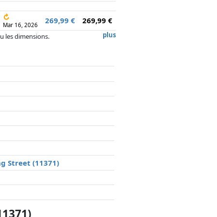
↻
269,99 €
269,99 €
Mar 16, 2026
plus
 ou les dimensions.
, la rémunération des partenaires n'a
g Street (11371)
11371)