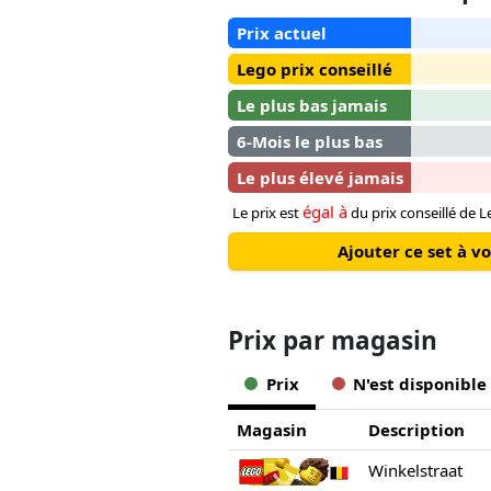
Prix actuel
Lego prix conseillé
Le plus bas jamais
6-Mois le plus bas
Le plus élevé jamais
égal à
Le prix est
du prix conseillé de L
Ajouter ce set à v
Prix ​​par magasin
Prix
N'est disponible
Magasin
Description
Winkelstraat