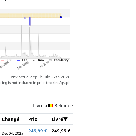
 des plantes et un pigeonnier.
r, ce modèle au design modulaire
n accès facile à l’intérieur.
Prix actuel depuis July 27th 2026
ing is not included in price tracking/graph
Livré à
Belgique
Changé
Prix
Livré
-
249,99 €
249,99 €
Dec 04, 2025