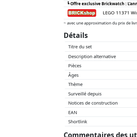
┗
Offre exclusive Brickwatch : L’a
LEGO 11371 Win
~ avec une approximation du prix de livrai
Les prix et la disponibilité peuvent avoi
Détails
aucune influence sur celui-ci. Ce n'est qu
Titre du set
Description alternative
Pièces
Âges
Thème
Surveillé depuis
Notices de construction
EAN
Shortlink
Commentaires des uti