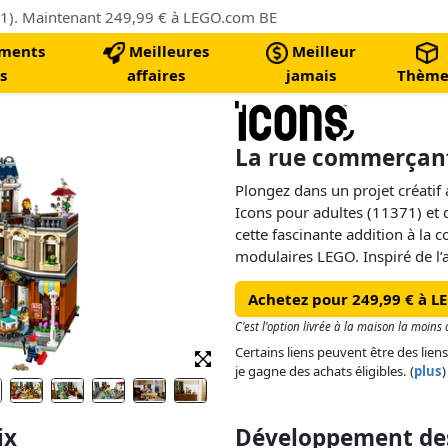
1). Maintenant 249,99 € à LEGO.com BE
ments
Meilleures
Meilleur
s
affaires
jamais
Thème
La rue commerçant
Plongez dans un projet créat
Icons pour adultes (11371) et
cette fascinante addition à la c
modulaires LEGO. Inspiré de l’a
européenne, ce modèle richeme
Achetez pour 249,99 € à L
en angle pleins de charme aux 
centrale et une place typique.
C'est l'option livrée à la maison la moin
Certains liens peuvent être des liens
Le bâtiment de 3 étages abrit
je gagne des achats éligibles. (
plus
)
niveaux avec des instruments 
comptoir, des tabourets, une tab
supérieur se trouve un apparte
ix
Développement des