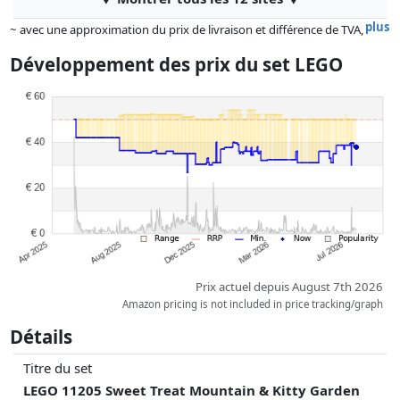
plus
~ avec une approximation du prix de livraison et différence de TVA,
car le prix de la livraison varie selon le poids et/ ou les dimensions.
Développement des prix du set LEGO
Les prix et la disponibilité peuvent avoir changé depuis la dernière mise
à jour. L'ordre est purement basé sur le prix, la rémunération des
partenaires n'a aucune influence sur celui-ci. Ce n'est qu'à prix égaux
que les réalisations historiques peuvent influencer l'ordre.
Prix actuel depuis August 7th 2026
Amazon pricing is not included in price tracking/graph
Détails
Titre du set
LEGO 11205 Sweet Treat Mountain & Kitty Garden