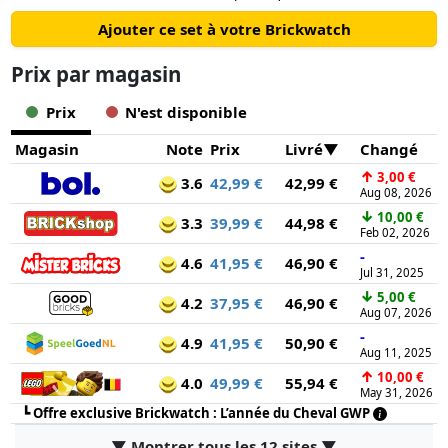
Ajouter ce set à votre Brickwatch
Prix ​​par magasin
Prix
N'est disponible
Magasin
Note
Prix
Livré
Changé
↑
3,00 €
3.6
42,99 €
42,99 €
Aug 08, 2026
↓
10,00 €
3.3
39,99 €
44,98 €
Feb 02, 2026
-
4.6
41,95 €
46,90 €
Jul 31, 2025
↓
5,00 €
4.2
37,95 €
46,90 €
Aug 07, 2026
-
4.9
41,95 €
50,90 €
Aug 11, 2025
↑
10,00 €
4.0
49,99 €
55,94 €
May 31, 2026
┗
Offre exclusive Brickwatch : L’année du Cheval GWP
▼ Montrer tous les 12 sites ▼