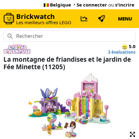
Belgique
•
Se connecter
ou
s'incrire
Brickwatch
MENU
Les meilleurs offres LEGO
5.0
3 évaluations
La montagne de friandises et le jardin de
Fée Minette (11205)