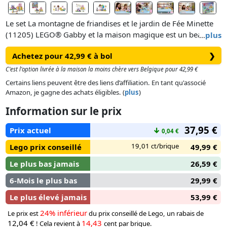
Le set La montagne de friandises et le jardin de Fée Minette
(11205) LEGO® Gabby et la maison magique est un beau
…
plus
cadeau sur le thème des animaux à offrir aux filles et aux
Achetez pour 42,99 € à bol
❯
garçons dès 4 ans.Avec ses figurines LEGO de Gabby, Pandy
Pattes et Fée Minette, il invite les enfants à explorer deux
C'est l'option livrée à la maison la moins chère vers Belgique pour 42,99 €
mondes enchanteurs du film. La montagne de friandises
Certains liens peuvent être des liens d’affiliation. En tant qu'associé
plonge les tout-petits dans un univers magique rempli de
Amazon, je gagne des achats éligibles. (
plus
)
douceurs. Les personnages peuvent glisser sur des donuts à
Information sur le prix
travers une cascade de bonbons. Le jardin de Fée Minette est
un lieu merveilleux où la fée trône sur sa fleur de cristal,
37,95 €
Prix actuel
↓
0,04 €
entourée de pierres précieuses cachées à découvrir.
19,01 ct/brique
Lego prix conseillé
49,99 €
Le plus bas jamais
26,59 €
6-Mois le plus bas
29,99 €
Le plus élevé jamais
53,99 €
24% inférieur
Le prix est
du prix conseillé de Lego, un rabais de
12,04 €
14,43
! Cela revient à
cent par brique.