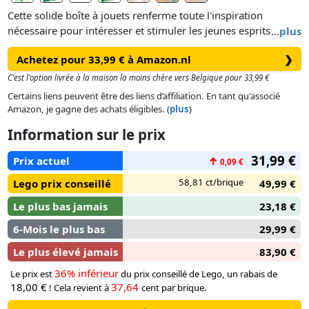
Cette solide boîte à jouets renferme toute l'inspiration
nécessaire pour intéresser et stimuler les jeunes esprits.
…
plus
Inclut une voiture, des fenêtres, des fleurs, des ballons, des
Achetez pour 33,99 € à Amazon.nl
❯
cadeaux et un gâteau ; des briques numérotées de 1 à 5 pour
jouer avec les chiffres ; et, bien sûr, un formidable
C'est l'option livrée à la maison la moins chère vers Belgique pour 33,99 €
assortiment de briques LEGO® aux couleurs fascinantes. En
Certains liens peuvent être des liens d’affiliation. En tant qu'associé
partageant avec leur petit constructeur la joie de combiner
Amazon, je gagne des achats éligibles. (
plus
)
des briques et des pièces pour créer des modèles pleins
Information sur le prix
d'imagination, les parents et les éducateurs assistent à de
précieuses étapes d'éveil.
31,99 €
Prix actuel
↑
0,09 €
58,81 ct/brique
Lego prix conseillé
49,99 €
Le plus bas jamais
23,18 €
6-Mois le plus bas
29,99 €
Le plus élevé jamais
83,90 €
36% inférieur
Le prix est
du prix conseillé de Lego, un rabais de
18,00 €
37,64
! Cela revient à
cent par brique.