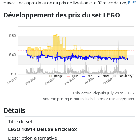
plus
~ avec une approximation du prix de livraison et différence de TVA,
car le prix de la livraison varie selon le poids et/ ou les dimensions.
Développement des prix du set LEGO
Les prix et la disponibilité peuvent avoir changé depuis la dernière mise
à jour. L'ordre est purement basé sur le prix, la rémunération des
partenaires n'a aucune influence sur celui-ci. Ce n'est qu'à prix égaux
que les réalisations historiques peuvent influencer l'ordre.
Prix actuel depuis July 21st 2026
Amazon pricing is not included in price tracking/graph
Détails
Titre du set
LEGO 10914 Deluxe Brick Box
Description alternative