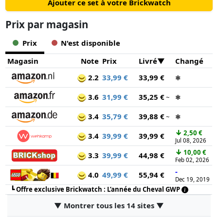
Ajouter ce set à votre Brickwatch
Prix ​​par magasin
Prix
N'est disponible
Magasin
Note
Prix
Livré
Changé
2.2
33,99 €
33,99 €
✱
3.6
31,99 €
35,25 €
~
✱
3.4
35,79 €
39,88 €
~
✱
↓
2,50 €
3.4
39,99 €
39,99 €
Jul 08, 2026
↓
10,00 €
3.3
39,99 €
44,98 €
Feb 02, 2026
-
4.0
49,99 €
55,94 €
Dec 19, 2019
┗
Offre exclusive Brickwatch : L’année du Cheval GWP
▼ Montrer tous les 14 sites ▼