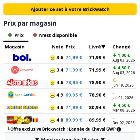
Ajouter ce set à votre Brickwatch
Prix ​​par magasin
Prix
N'est disponible
Magasin
Note
Prix
Livré
Changé
↓
1,00 €
3.6
71,99 €
71,99 €
Aug 03, 2026
↓
4,50 €
3.4
71,99 €
71,99 €
Aug 03, 2026
↻
4.6
73,95 €
78,90 €
Jun 19, 2026
-
4.9
69,95 €
78,90 €
Jan 01, 2026
↓
4,50 €
4.6
71,99 €
80,94 €
Mar 08, 2026
-
4.0
89,99 €
89,99 €
Dec 02, 2025
┗
Offre exclusive Brickwatch : L’année du Cheval GWP
▼ Montrer tous les 15 sites ▼