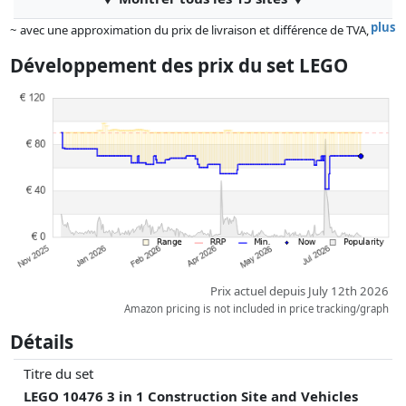
plus
~ avec une approximation du prix de livraison et différence de TVA,
car le prix de la livraison varie selon le poids et/ ou les dimensions.
Développement des prix du set LEGO
Les prix et la disponibilité peuvent avoir changé depuis la dernière mise
à jour. L'ordre est purement basé sur le prix, la rémunération des
partenaires n'a aucune influence sur celui-ci. Ce n'est qu'à prix égaux
que les réalisations historiques peuvent influencer l'ordre.
Prix actuel depuis July 12th 2026
Amazon pricing is not included in price tracking/graph
Détails
Titre du set
LEGO 10476 3 in 1 Construction Site and Vehicles