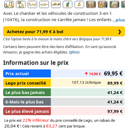
Avec Le chantier et les véhicules de construction 3-en-1
(10476), la construction ne s'arrête jamais ! Les enfants dès 3
…
plus
ans s’immergent dans un chantier animé avec des camions à
Achetez pour 71,99 € à bol
❯
charger et décharger, ou des rochers et des briques à
déplacer avec différents engins de chantier LEGO® DUPLO®.
C'est l'option livrée à la maison la moins chère vers Belgique pour 71,99 €
Certains liens peuvent être des liens d’affiliation. En tant qu'associé
Ils peuvent construire un bulldozer avec un godet articulé, un
Amazon, je gagne des achats éligibles. (
plus
)
camion à benne basculante, une bétonnière avec une cuve
Information sur le prix
rotative et une grue à bras et godet articulés. Les briques
permettent également de construire une grande grue, une
69,95 €
Prix actuel
↑
14,96 €
station de chargement, ainsi qu’un pont sous lequel les
véhicules peuvent passer.
107,13 ct/brique
Lego prix conseillé
89,99 €
Le plus bas jamais
41,24 €
6-Mois le plus bas
41,24 €
Le plus élevé jamais
97,99 €
22% inférieur
Le prix est
du prix conseillé de Lego, un rabais de
20,04 €
83,27
! Cela revient à
cent par brique.