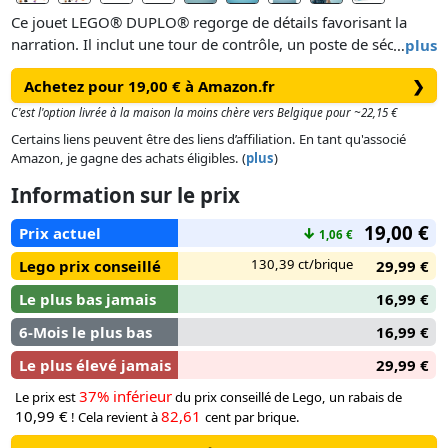
Ce jouet LEGO® DUPLO® regorge de détails favorisant la
narration. Il inclut une tour de contrôle, un poste de sécurité
…
plus
où les tout-petits peuvent jouer à scanner la valise et à la
Achetez pour 19,00 € à Amazon.fr
❯
pousser dans le toboggan, ainsi qu’un avion pouvant
accueillirles figurines de l’ours, de l’enfant et du pilote.
C'est l'option livrée à la maison la moins chère vers Belgique pour ~22,15 €
Certains liens peuvent être des liens d’affiliation. En tant qu'associé
Amazon, je gagne des achats éligibles. (
plus
)
Information sur le prix
19,00 €
Prix actuel
↓
1,06 €
130,39 ct/brique
Lego prix conseillé
29,99 €
Le plus bas jamais
16,99 €
6-Mois le plus bas
16,99 €
Le plus élevé jamais
29,99 €
37% inférieur
Le prix est
du prix conseillé de Lego, un rabais de
10,99 €
82,61
! Cela revient à
cent par brique.