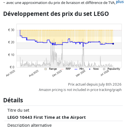
plus
~ avec une approximation du prix de livraison et différence de TVA,
car le prix de la livraison varie selon le poids et/ ou les dimensions.
Développement des prix du set LEGO
Les prix et la disponibilité peuvent avoir changé depuis la dernière mise
à jour. L'ordre est purement basé sur le prix, la rémunération des
partenaires n'a aucune influence sur celui-ci. Ce n'est qu'à prix égaux
que les réalisations historiques peuvent influencer l'ordre.
Prix actuel depuis July 8th 2026
Amazon pricing is not included in price tracking/graph
Détails
Titre du set
LEGO 10443 First Time at the Airport
Description alternative