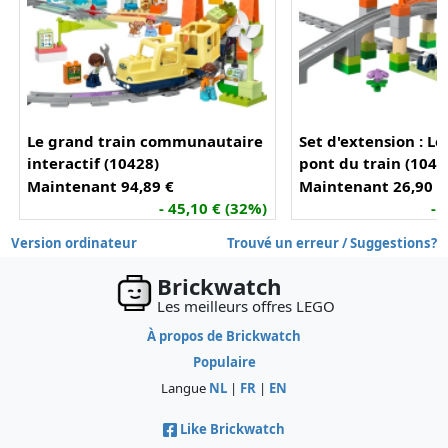
Le grand train communautaire
Set d'extension : Les
interactif (10428)
pont du train (1042
Maintenant 94,89 €
Maintenant 26,90 €
- 45,10 € (32%)
- 
Version ordinateur
Trouvé un erreur / Suggestions?
Brickwatch
Les meilleurs offres LEGO
À propos de Brickwatch
Populaire
Langue
NL
|
FR
|
EN
Like Brickwatch