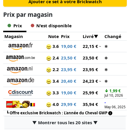
Ajouter ce set à votre Brickwatch
Prix ​​par magasin
Prix
N'est disponible
Magasin
Note
Prix
Livré
Changé
3.6
19,00 €
22,15 €
~
✱
2.4
23,50 €
23,50 €
✱
2.2
23,95 €
23,95 €
✱
3.4
20,40 €
24,23 €
~
✱
↓
1,99 €
3.3
19,00 €
25,99 €
Jul 10, 2026
-
4.0
29,99 €
35,94 €
May 06, 2025
┗
Offre exclusive Brickwatch : L’année du Cheval GWP
▼ Montrer tous les 20 sites ▼