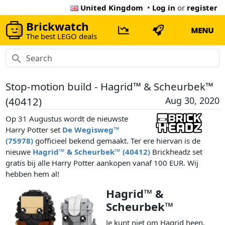
United Kingdom
•
Log in
or
register
Brickwatch
MENU
The best LEGO deals
Stop-motion build - Hagrid™ & Scheurbek™
(40412)
Aug 30, 2020
Op 31 Augustus wordt de nieuwste
Harry Potter set
De Wegisweg™
(75978)
gofficieel bekend gemaakt. Ter ere hiervan is de
nieuwe
Hagrid™ & Scheurbek™ (40412)
Brickheadz set
gratis bij alle Harry Potter aankopen vanaf 100 EUR. Wij
hebben hem al!
Hagrid™ &
Scheurbek™
Je kunt niet om Hagrid heen,