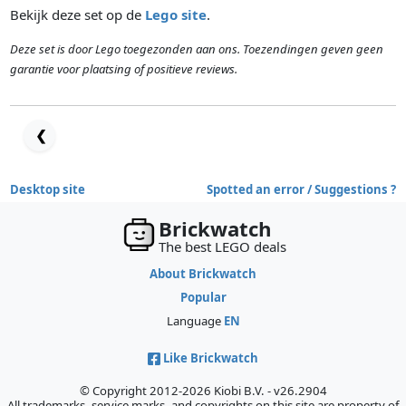
Bekijk deze set op de
Lego site
.
Deze set is door Lego toegezonden aan ons. Toezendingen geven geen
garantie voor plaatsing of positieve reviews.
❮
Desktop site
Spotted an error / Suggestions ?
Brickwatch
The best LEGO deals
About Brickwatch
Popular
Language
EN
Like Brickwatch
© Copyright 2012-2026 Kiobi B.V. - v26.2904
All trademarks, service marks, and copyrights on this site are property of