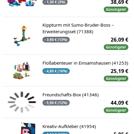
38,69 €
- 1,30 € (3%)
Günstigste!
Kippturm mit Sumo-Bruder-Boss –
Erweiterungsset (71388)
26,09 €
- 3,90 € (13%)
Günstigste!
Floßabenteuer in Einsamshausen (41253)
25,19 €
- 4,80 € (16%)
Günstigste!
Freundschafts-Box (41346)
44,09 €
- 5,90 € (12%)
Günstigste!
Kreativ-Aufkleber (41954)