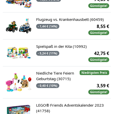
Günstigste!
Flugzeug vs. Krankenhausbett (60459)
8,55 €
- 1,44 € (14%)
Günstigste!
Spielspaß in der Kita (10992)
42,75 €
- 5,24 € (11%)
Günstigste!
Niedliche Tiere Feiern
Niedrigsten Preis
Geburtstag (30715)
3,59 €
- 0,40 € (10%)
Günstigste!
LEGO® Friends Adventskalender 2023
(41758)