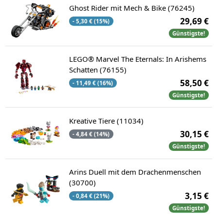
Ghost Rider mit Mech & Bike (76245)
29,69 €
- 5,30 € (15%)
Günstigste!
LEGO® Marvel The Eternals: In Arishems
Schatten (76155)
58,50 €
- 11,49 € (16%)
Günstigste!
Kreative Tiere (11034)
30,15 €
- 4,84 € (14%)
Günstigste!
Arins Duell mit dem Drachenmenschen
(30700)
3,15 €
- 0,84 € (21%)
Günstigste!