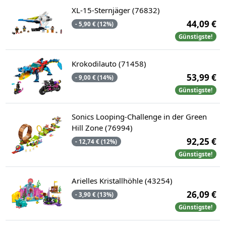
XL-15-Sternjäger (76832)
44,09 €
- 5,90 € (12%)
Günstigste!
Krokodilauto (71458)
53,99 €
- 9,00 € (14%)
Günstigste!
Sonics Looping-Challenge in der Green
Hill Zone (76994)
92,25 €
- 12,74 € (12%)
Günstigste!
Arielles Kristallhöhle (43254)
26,09 €
- 3,90 € (13%)
Günstigste!