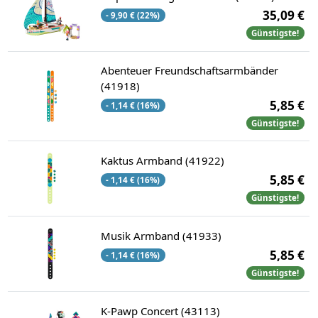
35,09 €
- 9,90 € (22%)
Günstigste!
Abenteuer Freundschaftsarmbänder
(41918)
5,85 €
- 1,14 € (16%)
Günstigste!
Kaktus Armband (41922)
5,85 €
- 1,14 € (16%)
Günstigste!
Musik Armband (41933)
5,85 €
- 1,14 € (16%)
Günstigste!
K-Pawp Concert (43113)