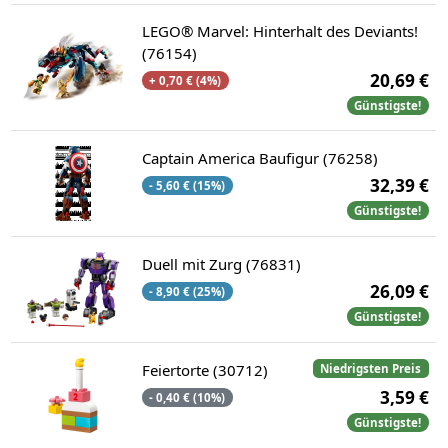
LEGO® Marvel: Hinterhalt des Deviants!
(76154)
20,69 €
+ 0,70 € (4%)
Günstigste!
Captain America Baufigur (76258)
32,39 €
- 5,60 € (15%)
Günstigste!
Duell mit Zurg (76831)
26,09 €
- 8,90 € (25%)
Günstigste!
Feiertorte (30712)
Niedrigsten Preis
3,59 €
- 0,40 € (10%)
Günstigste!