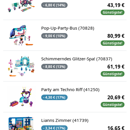
43,19 €
- 6,80 € (14%)
Günstigste!
Pop-Up-Party-Bus (70828)
80,99 €
- 9,00 € (10%)
Günstigste!
Schimmerndes Glitzer-Spa! (70837)
61,19 €
- 8,80 € (13%)
Günstigste!
Party am Techno Riff (41250)
20,69 €
- 4,30 € (17%)
Günstigste!
Lianns Zimmer (41739)
16,65 €
- 3,34 € (17%)