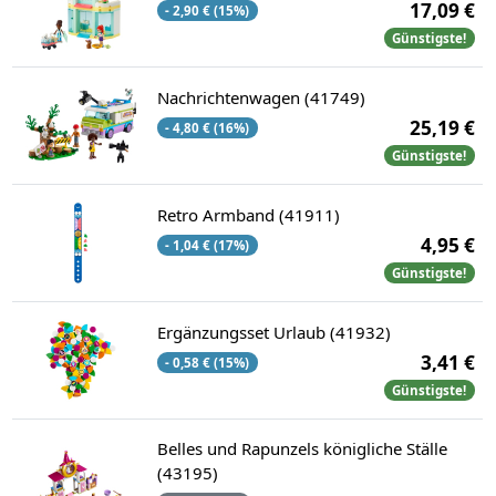
17,09 €
- 2,90 € (15%)
Günstigste!
Nachrichtenwagen (41749)
25,19 €
- 4,80 € (16%)
Günstigste!
Retro Armband (41911)
4,95 €
- 1,04 € (17%)
Günstigste!
Ergänzungsset Urlaub (41932)
3,41 €
- 0,58 € (15%)
Günstigste!
Belles und Rapunzels königliche Ställe
(43195)