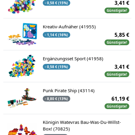
3,41 €
- 0,58 € (15%)
Günstigste!
Kreativ-Aufnäher (41955)
5,85 €
- 1,14 € (16%)
Günstigste!
Ergänzungsset Sport (41958)
3,41 €
- 0,58 € (15%)
Günstigste!
Punk Pirate Ship (43114)
61,19 €
- 8,80 € (13%)
Günstigste!
Königin Watevras Bau-Was-Du-Willst-
Box! (70825)