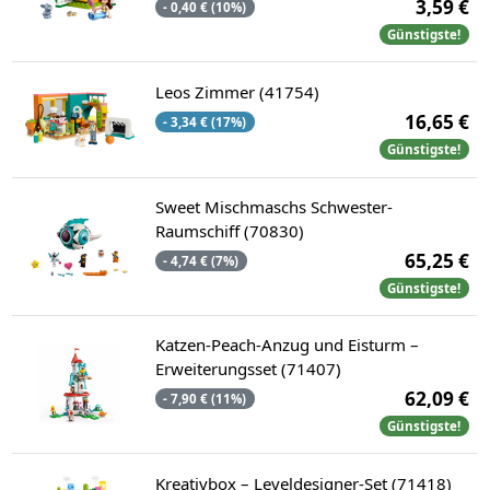
3,59 €
- 0,40 € (10%)
Günstigste!
Leos Zimmer (41754)
16,65 €
- 3,34 € (17%)
Günstigste!
Sweet Mischmaschs Schwester-
Raumschiff (70830)
65,25 €
- 4,74 € (7%)
Günstigste!
Katzen-Peach-Anzug und Eisturm –
Erweiterungsset (71407)
62,09 €
- 7,90 € (11%)
Günstigste!
Kreativbox – Leveldesigner-Set (71418)