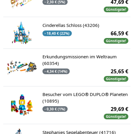
47,69 €
- 2,30 € (5%)
Günstigste!
Cinderellas Schloss (43206)
66,59 €
- 18,40 € (22%)
Günstigste!
Erkundungsmissionen im Weltraum
(60354)
25,65 €
- 4,34 € (14%)
Günstigste!
Besucher vom LEGO® DUPLO® Planeten
(10895)
29,69 €
- 0,30 € (1%)
Günstigste!
Stephanies Segelabenteuer (41716)