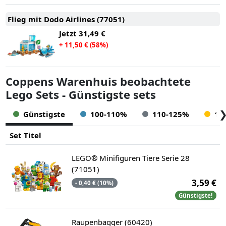
Flieg mit Dodo Airlines (77051)
Jetzt
31,49 €
+ 11,50 € (58%)
Coppens Warenhuis beobachtete
Lego Sets - Günstigste sets
Günstigste
100-110%
110-125%
12
Set Titel
LEGO® Minifiguren Tiere Serie 28
(71051)
3,59 €
- 0,40 € (10%)
Günstigste!
Raupenbagger (60420)