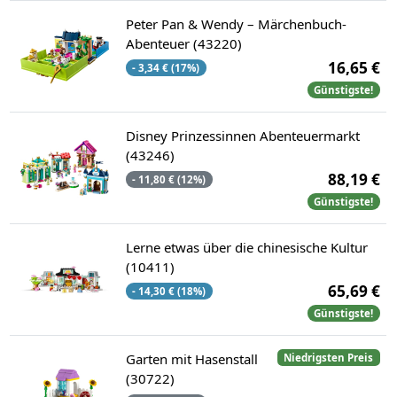
Peter Pan & Wendy – Märchenbuch-
Abenteuer (43220)
16,65 €
- 3,34 € (17%)
Günstigste!
Disney Prinzessinnen Abenteuermarkt
(43246)
88,19 €
- 11,80 € (12%)
Günstigste!
Lerne etwas über die chinesische Kultur
(10411)
65,69 €
- 14,30 € (18%)
Günstigste!
Garten mit Hasenstall
Niedrigsten Preis
(30722)