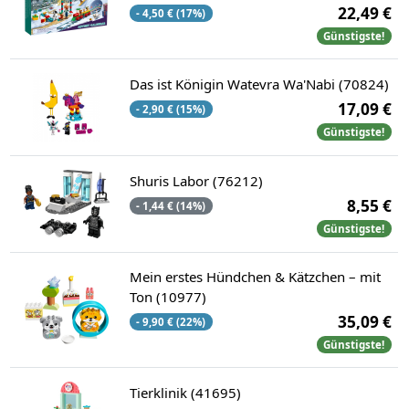
22,49 €
- 4,50 € (17%)
Günstigste!
Das ist Königin Watevra Wa'Nabi (70824)
17,09 €
- 2,90 € (15%)
Günstigste!
Shuris Labor (76212)
8,55 €
- 1,44 € (14%)
Günstigste!
Mein erstes Hündchen & Kätzchen – mit
Ton (10977)
35,09 €
- 9,90 € (22%)
Günstigste!
Tierklinik (41695)