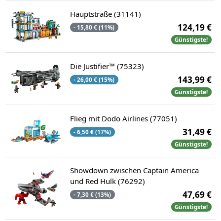
Hauptstraße (31141)
124,19 €
- 15,80 € (11%)
Günstigste!
Die Justifier™ (75323)
143,99 €
- 26,00 € (15%)
Günstigste!
Flieg mit Dodo Airlines (77051)
31,49 €
- 6,50 € (17%)
Günstigste!
Showdown zwischen Captain America
und Red Hulk (76292)
47,69 €
- 7,30 € (13%)
Günstigste!