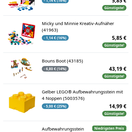
5,85 €
- 1,14 € (16%)
Günstigste!
Micky und Minnie Kreativ-Aufnäher
(41963)
5,85 €
- 1,14 € (16%)
Günstigste!
Bouns Boot (43185)
43,19 €
- 6,80 € (14%)
Günstigste!
Gelber LEGO® Aufbewahrungsstein mit
4 Noppen (5003576)
14,99 €
- 5,00 € (25%)
Günstigste!
Aufbewahrungsstein
Niedrigsten Preis