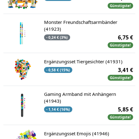
Günstigste!
Monster Freundschaftsarmbänder
(41923)
6,75 €
- 0,24 € (3%)
Günstigste!
Ergänzungsset Tiergesichter (41931)
3,41 €
- 0,58 € (15%)
Günstigste!
Gaming Armband mit Anhängern
(41943)
5,85 €
- 1,14 € (16%)
Günstigste!
Ergänzungsset Emojis (41946)