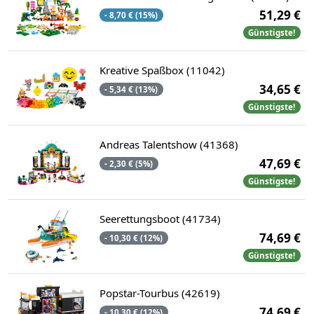
51,29 €
- 8,70 € (15%)
Günstigste!
Kreative Spaßbox (11042)
34,65 €
- 5,34 € (13%)
Günstigste!
Andreas Talentshow (41368)
47,69 €
- 2,30 € (5%)
Günstigste!
Seerettungsboot (41734)
74,69 €
- 10,30 € (12%)
Günstigste!
Popstar-Tourbus (42619)
74,69 €
- 10,30 € (12%)