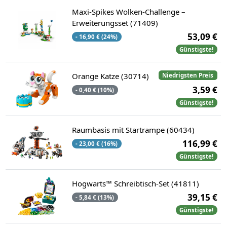
Maxi-Spikes Wolken-Challenge –
Erweiterungsset (71409)
53,09 €
- 16,90 € (24%)
Günstigste!
Orange Katze (30714)
Niedrigsten Preis
3,59 €
- 0,40 € (10%)
Günstigste!
Raumbasis mit Startrampe (60434)
116,99 €
- 23,00 € (16%)
Günstigste!
Hogwarts™ Schreibtisch-Set (41811)
39,15 €
- 5,84 € (13%)
Günstigste!