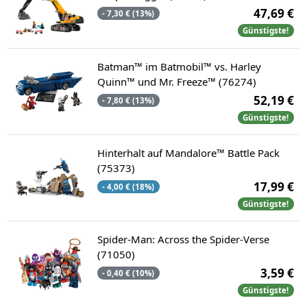
47,69 €
- 7,30 € (13%)
Günstigste!
Batman™ im Batmobil™ vs. Harley
Quinn™ und Mr. Freeze™ (76274)
52,19 €
- 7,80 € (13%)
Günstigste!
Hinterhalt auf Mandalore™ Battle Pack
(75373)
17,99 €
- 4,00 € (18%)
Günstigste!
Spider-Man: Across the Spider-Verse
(71050)
3,59 €
- 0,40 € (10%)
Günstigste!