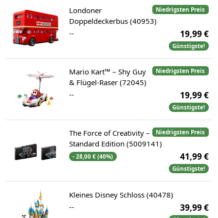
Londoner
Niedrigsten Preis
Doppeldeckerbus (40953)
--
19,99 €
Günstigste!
Mario Kart™ – Shy Guy
Niedrigsten Preis
& Flügel-Raser (72045)
--
19,99 €
Günstigste!
The Force of Creativity –
Niedrigsten Preis
Standard Edition (5009141)
41,99 €
- 28,00 € (40%)
Günstigste!
Kleines Disney Schloss (40478)
--
39,99 €