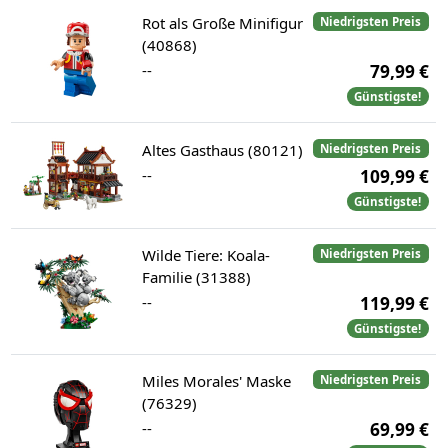
Rot als Große Minifigur
Niedrigsten Preis
(40868)
--
79,99 €
Günstigste!
Altes Gasthaus (80121)
Niedrigsten Preis
--
109,99 €
Günstigste!
Wilde Tiere: Koala-
Niedrigsten Preis
Familie (31388)
--
119,99 €
Günstigste!
Miles Morales' Maske
Niedrigsten Preis
(76329)
--
69,99 €