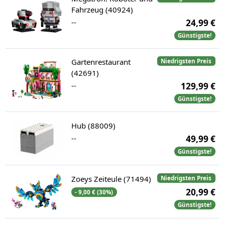
Fahrzeug (40924)
--
24,99 €
Günstigste!
Gartenrestaurant
Niedrigsten Preis
(42691)
--
129,99 €
Günstigste!
Hub (88009)
--
49,99 €
Günstigste!
Zoeys Zeiteule (71494)
Niedrigsten Preis
20,99 €
- 9,00 € (30%)
Günstigste!