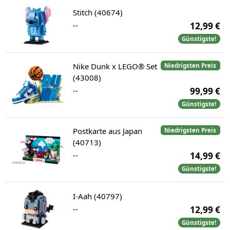
Stitch (40674)
--
12,99 €
Günstigste!
Nike Dunk x LEGO® Set
Niedrigsten Preis
(43008)
--
99,99 €
Günstigste!
Postkarte aus Japan
Niedrigsten Preis
(40713)
--
14,99 €
Günstigste!
I-Aah (40797)
--
12,99 €
Günstigste!