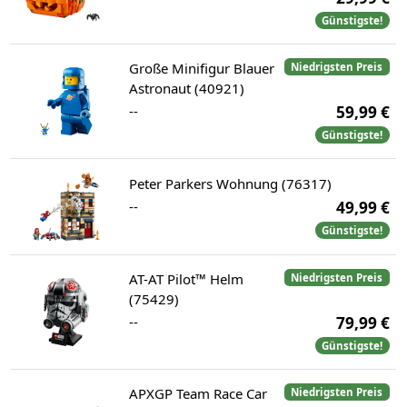
Günstigste!
Große Minifigur Blauer
Niedrigsten Preis
Astronaut (40921)
--
59,99 €
Günstigste!
Peter Parkers Wohnung (76317)
--
49,99 €
Günstigste!
AT-AT Pilot™ Helm
Niedrigsten Preis
(75429)
--
79,99 €
Günstigste!
APXGP Team Race Car
Niedrigsten Preis