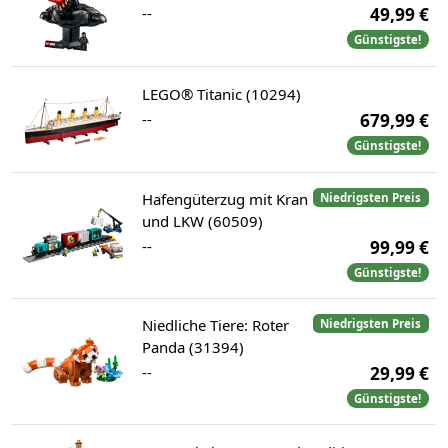
--
49,99 €
Günstigste!
LEGO® Titanic (10294)
--
679,99 €
Günstigste!
Hafengüterzug mit Kran
Niedrigsten Preis
und LKW (60509)
--
99,99 €
Günstigste!
Niedliche Tiere: Roter
Niedrigsten Preis
Panda (31394)
--
29,99 €
Günstigste!