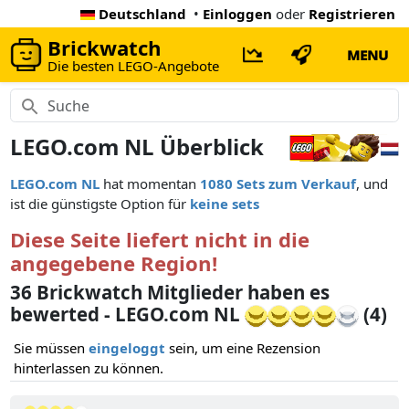
Deutschland
•
Einloggen
oder
Registrieren
Brickwatch
MENU
Die besten LEGO-Angebote
LEGO.com NL Überblick
LEGO.com NL
hat momentan
1080 Sets zum Verkauf
, und
ist die günstigste Option für
keine sets
Diese Seite liefert nicht in die
angegebene Region!
36 Brickwatch Mitglieder haben es
bewerted - LEGO.com NL
(4)
Sie müssen
eingeloggt
sein, um eine Rezension
hinterlassen zu können.