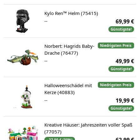
Kylo Ren™ Helm (75415)
--
69,99 €
Günstigste!
Norbert: Hagrids Baby-
Niedrigsten Preis
Drache (76477)
--
49,99 €
Günstigste!
Halloweenschädel mit
Niedrigsten Preis
Kerze (40883)
--
19,99 €
Günstigste!
Kreative Häuser: Jahreszeiten voller Spaß
(77057)
62,99 €
- 27,00 € (30%)