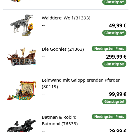
Günstigste!
Waldtiere: Wolf (31393)
--
49,99 €
Günstigste!
Die Goonies (21363)
Niedrigsten Preis
--
299,99 €
Günstigste!
Leinwand mit Galoppierenden Pferden
(80119)
--
99,99 €
Günstigste!
Batman & Robin:
Niedrigsten Preis
Batmobil (76333)
--
29,99 €