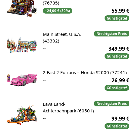
(76785)
55,99 €
- 24,00 € (30%)
Günstigste!
Main Street, U.S.A.
Niedrigsten Preis
(43302)
--
349,99 €
Günstigste!
2 Fast 2 Furious – Honda S2000 (77241)
--
26,99 €
Günstigste!
Lava Land-
Niedrigsten Preis
Achterbahnpark (60501)
--
99,99 €
Günstigste!