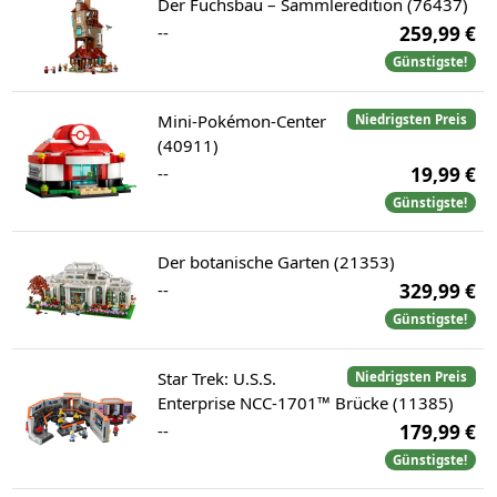
Der Fuchsbau – Sammleredition (76437)
--
259,99 €
Günstigste!
Mini-Pokémon-Center
Niedrigsten Preis
(40911)
--
19,99 €
Günstigste!
Der botanische Garten (21353)
--
329,99 €
Günstigste!
Star Trek: U.S.S.
Niedrigsten Preis
Enterprise NCC-1701™ Brücke (11385)
--
179,99 €
Günstigste!