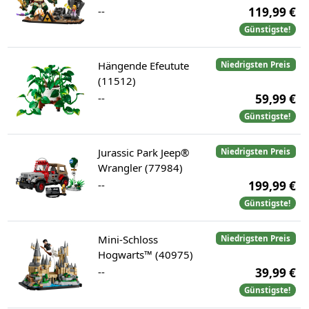
--
119,99 €
Günstigste!
Hängende Efeutute
Niedrigsten Preis
(11512)
--
59,99 €
Günstigste!
Jurassic Park Jeep®
Niedrigsten Preis
Wrangler (77984)
--
199,99 €
Günstigste!
Mini-Schloss
Niedrigsten Preis
Hogwarts™ (40975)
--
39,99 €
Günstigste!