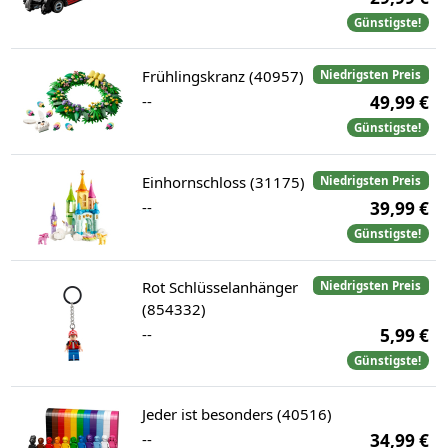
Günstigste!
Frühlingskranz (40957)
Niedrigsten Preis
--
49,99 €
Günstigste!
Einhornschloss (31175)
Niedrigsten Preis
--
39,99 €
Günstigste!
Rot Schlüsselanhänger
Niedrigsten Preis
(854332)
--
5,99 €
Günstigste!
Jeder ist besonders (40516)
--
34,99 €