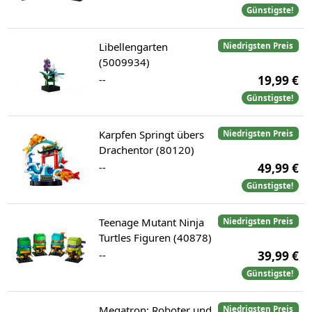
Günstigste!
Libellengarten
Niedrigsten Preis
(5009934)
--
19,99 €
Günstigste!
Karpfen Springt übers
Niedrigsten Preis
Drachentor (80120)
--
49,99 €
Günstigste!
Teenage Mutant Ninja
Niedrigsten Preis
Turtles Figuren (40878)
--
39,99 €
Günstigste!
Megatron: Roboter und
Niedrigsten Preis