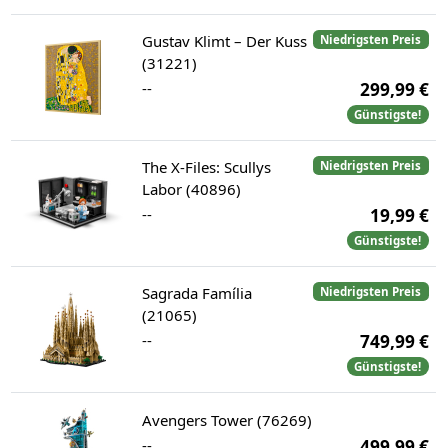
Gustav Klimt – Der Kuss
Niedrigsten Preis
(31221)
--
299,99 €
Günstigste!
The X-Files: Scullys
Niedrigsten Preis
Labor (40896)
--
19,99 €
Günstigste!
Sagrada Família
Niedrigsten Preis
(21065)
--
749,99 €
Günstigste!
Avengers Tower (76269)
--
499,99 €