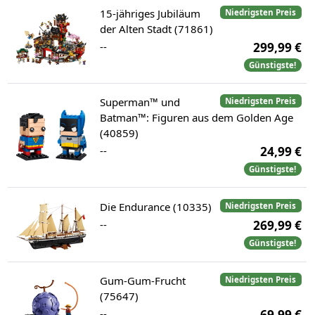
15-jähriges Jubiläum
Niedrigsten Preis
der Alten Stadt (71861)
--
299,99 €
Günstigste!
Superman™ und
Niedrigsten Preis
Batman™: Figuren aus dem Golden Age
(40859)
--
24,99 €
Günstigste!
Die Endurance (10335)
Niedrigsten Preis
--
269,99 €
Günstigste!
Gum-Gum-Frucht
Niedrigsten Preis
(75647)
--
69,99 €