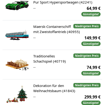
Pur Sport Hypersportwagen (42241)
--
64,99 €
Günstigste!
Maersk-Containerschiff
Niedrigsten Preis
mit Zweistoffantrieb (40955)
--
149,99 €
Günstigste!
Traditionelles
Niedrigsten Preis
Schachspiel (40719)
--
74,99 €
Günstigste!
Dekoration für den
Niedrigsten Preis
Weihnachtsbaum (41843)
--
299,99 €
Günstigste!