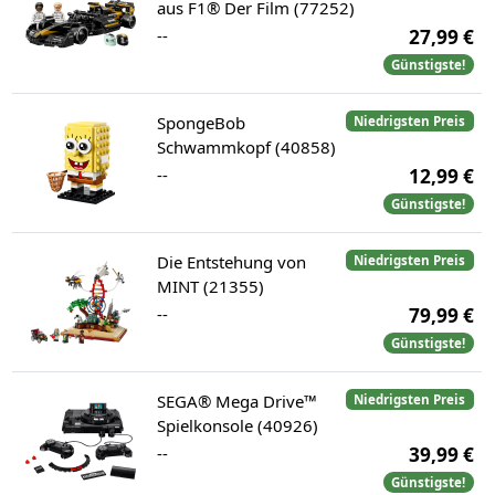
aus F1® Der Film (77252)
--
27,99 €
Günstigste!
SpongeBob
Niedrigsten Preis
Schwammkopf (40858)
--
12,99 €
Günstigste!
Die Entstehung von
Niedrigsten Preis
MINT (21355)
--
79,99 €
Günstigste!
SEGA® Mega Drive™
Niedrigsten Preis
Spielkonsole (40926)
--
39,99 €
Günstigste!