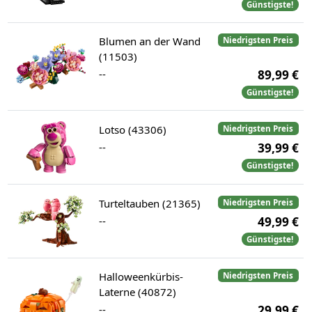
Günstigste!
Blumen an der Wand
Niedrigsten Preis
(11503)
--
89,99 €
Günstigste!
Lotso (43306)
Niedrigsten Preis
--
39,99 €
Günstigste!
Turteltauben (21365)
Niedrigsten Preis
--
49,99 €
Günstigste!
Halloweenkürbis-
Niedrigsten Preis
Laterne (40872)
--
29,99 €