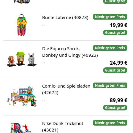
Günstigste!
Bunte Laterne (40873)
Niedrigsten Preis
--
19,99 €
Günstigste!
Die Figuren Shrek,
Niedrigsten Preis
Donkey und Gingy (40923)
--
24,99 €
Günstigste!
Comic- und Spieleladen
Niedrigsten Preis
(42674)
--
89,99 €
Günstigste!
Nike Dunk Trickshot
Niedrigsten Preis
(43021)