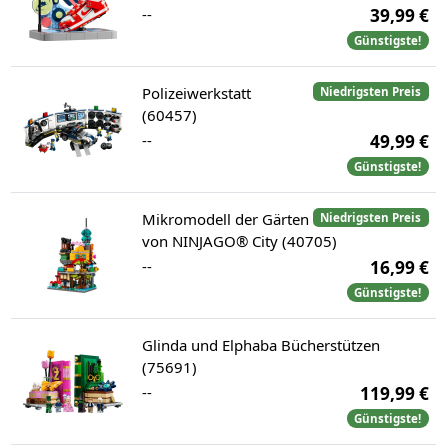
--
39,99 €
Günstigste!
Polizeiwerkstatt
Niedrigsten Preis
(60457)
--
49,99 €
Günstigste!
Mikromodell der Gärten
Niedrigsten Preis
von NINJAGO® City (40705)
--
16,99 €
Günstigste!
Glinda und Elphaba Bücherstützen
(75691)
--
119,99 €
Günstigste!