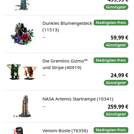
Günstigste!
Dunkles Blumengesteck
Niedrigsten Preis
(11513)
--
59,99 €
Günstigste!
Die Gremlins Gizmo™
Niedrigsten Preis
und Stripe (40919)
--
24,99 €
Günstigste!
NASA Artemis Startrampe (10341)
--
259,99 €
Günstigste!
Venom-Büste (76356)
Niedrigsten Preis