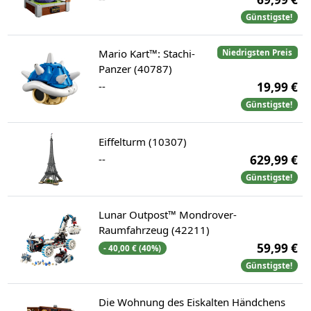
Günstigste!
Mario Kart™: Stachi-
Niedrigsten Preis
Panzer (40787)
--
19,99 €
Günstigste!
Eiffelturm (10307)
--
629,99 €
Günstigste!
Lunar Outpost™ Mondrover-
Raumfahrzeug (42211)
59,99 €
- 40,00 € (40%)
Günstigste!
Die Wohnung des Eiskalten Händchens