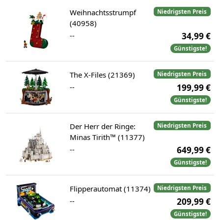
Weihnachtsstrumpf
Niedrigsten Preis
(40958)
--
34,99 €
Günstigste!
The X-Files (21369)
Niedrigsten Preis
--
199,99 €
Günstigste!
Der Herr der Ringe:
Niedrigsten Preis
Minas Tirith™ (11377)
--
649,99 €
Günstigste!
Flipperautomat (11374)
Niedrigsten Preis
--
209,99 €
Günstigste!