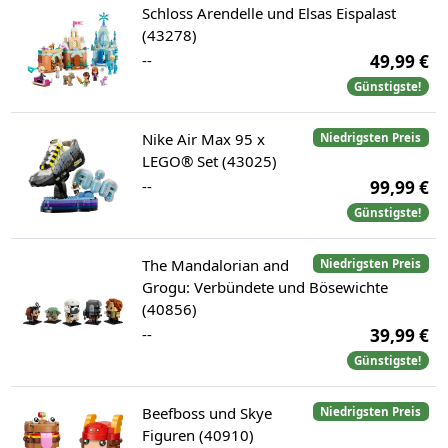
Schloss Arendelle und Elsas Eispalast
(43278)
--
49,99 €
Günstigste!
Nike Air Max 95 x
Niedrigsten Preis
LEGO® Set (43025)
--
99,99 €
Günstigste!
The Mandalorian and
Niedrigsten Preis
Grogu: Verbündete und Bösewichte
(40856)
--
39,99 €
Günstigste!
Beefboss und Skye
Niedrigsten Preis
Figuren (40910)