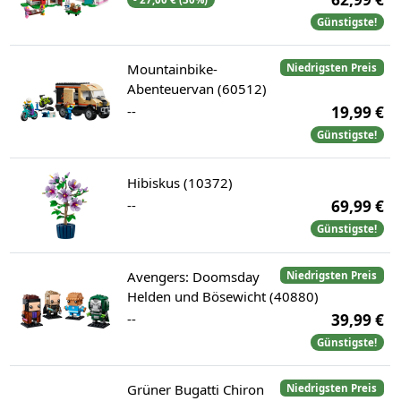
Günstigste!
Mountainbike-
Niedrigsten Preis
Abenteuervan (60512)
--
19,99 €
Günstigste!
Hibiskus (10372)
--
69,99 €
Günstigste!
Avengers: Doomsday
Niedrigsten Preis
Helden und Bösewicht (40880)
--
39,99 €
Günstigste!
Grüner Bugatti Chiron
Niedrigsten Preis