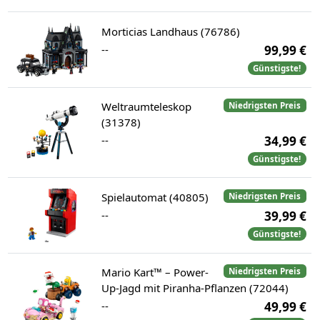
Morticias Landhaus (76786)
--
99,99 €
Günstigste!
Weltraumteleskop
Niedrigsten Preis
(31378)
--
34,99 €
Günstigste!
Spielautomat (40805)
Niedrigsten Preis
--
39,99 €
Günstigste!
Mario Kart™ – Power-
Niedrigsten Preis
Up-Jagd mit Piranha-Pflanzen (72044)
--
49,99 €