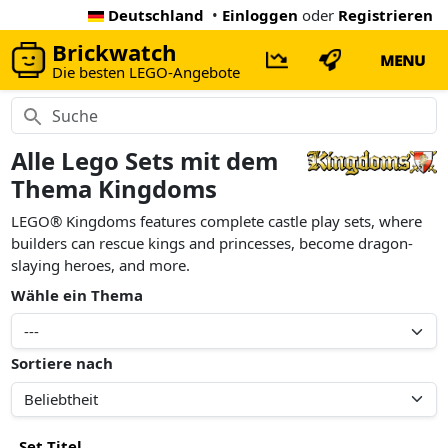
Deutschland
•
Einloggen
oder
Registrieren
Brickwatch
MENU
Die besten LEGO-Angebote
Alle Lego Sets mit dem
Thema Kingdoms
LEGO® Kingdoms features complete castle play sets, where
builders can rescue kings and princesses, become dragon-
slaying heroes, and more.
Wähle ein Thema
Sortiere nach
Set Titel