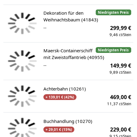
Dekoration für den
Niedrigsten Preis
Weihnachtsbaum (41843)
--
299,99 €
9,46
ct/Stein
Maersk-Containerschiff
Niedrigsten Preis
mit Zweistoffantrieb (40955)
--
149,99 €
9,89
ct/Stein
Achterbahn (10261)
469,00 €
+ 139,01 € (42%)
11,37
ct/Stein
Buchhandlung (10270)
229,00 €
+ 29,01 € (15%)
9,15
ct/Stein