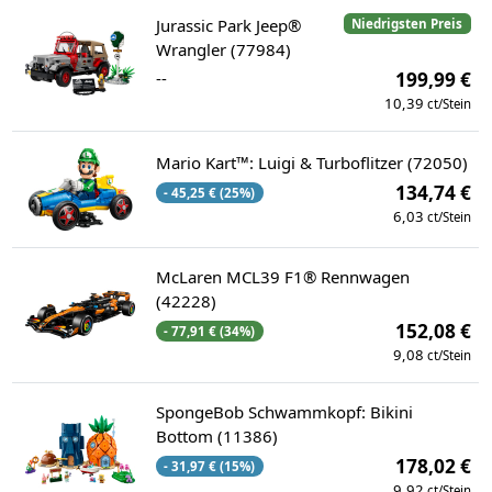
Jurassic Park Jeep®
Niedrigsten Preis
Wrangler (77984)
--
199,99 €
10,39
ct/Stein
Mario Kart™: Luigi & Turboflitzer (72050)
134,74 €
- 45,25 € (25%)
6,03
ct/Stein
McLaren MCL39 F1® Rennwagen
(42228)
152,08 €
- 77,91 € (34%)
9,08
ct/Stein
SpongeBob Schwammkopf: Bikini
Bottom (11386)
178,02 €
- 31,97 € (15%)
9,92
ct/Stein