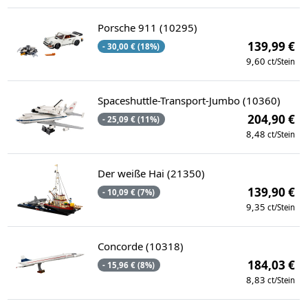
Porsche 911 (10295)
139,99 €
- 30,00 € (18%)
9,60
ct/Stein
Spaceshuttle-Transport-Jumbo (10360)
204,90 €
- 25,09 € (11%)
8,48
ct/Stein
Der weiße Hai (21350)
139,90 €
- 10,09 € (7%)
9,35
ct/Stein
Concorde (10318)
184,03 €
- 15,96 € (8%)
8,83
ct/Stein