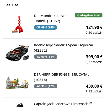
Set Titel
Die Mondrakete von
Niedrigsten Preis
Tintin® (21367)
121,90 €
- 38,09 € (24%)
9,50
ct/Stein
Koenigsegg Sadair's Spear Hypercar
(42232)
399,00 €
- 50,99 € (11%)
9,72
ct/Stein
DER HERR DER RINGE: BRUCHTAL
(10316)
439,00 €
- 60,99 € (12%)
7,12
ct/Stein
Captain Jack Sparrows Piratenschiff