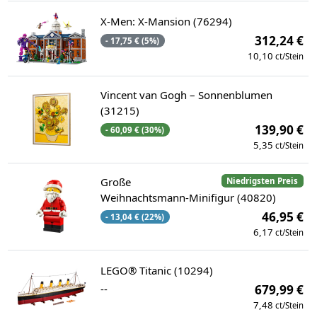
X-Men: X-Mansion (76294)
312,24 €
- 17,75 € (5%)
10,10
ct/Stein
Vincent van Gogh – Sonnenblumen
(31215)
139,90 €
- 60,09 € (30%)
5,35
ct/Stein
Große
Niedrigsten Preis
Weihnachtsmann-Minifigur (40820)
46,95 €
- 13,04 € (22%)
6,17
ct/Stein
LEGO® Titanic (10294)
--
679,99 €
7,48
ct/Stein