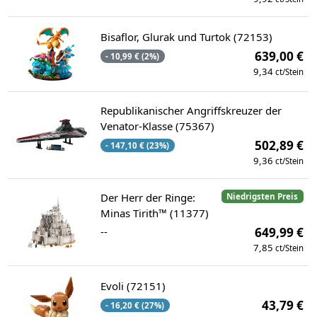
Bisaflor, Glurak und Turtok (72153)
639,00 €
- 10,99 € (2%)
9,34
ct/Stein
Republikanischer Angriffskreuzer der
Venator-Klasse (75367)
502,89 €
- 147,10 € (23%)
9,36
ct/Stein
Der Herr der Ringe:
Niedrigsten Preis
Minas Tirith™ (11377)
--
649,99 €
7,85
ct/Stein
Evoli (72151)
43,79 €
- 16,20 € (27%)