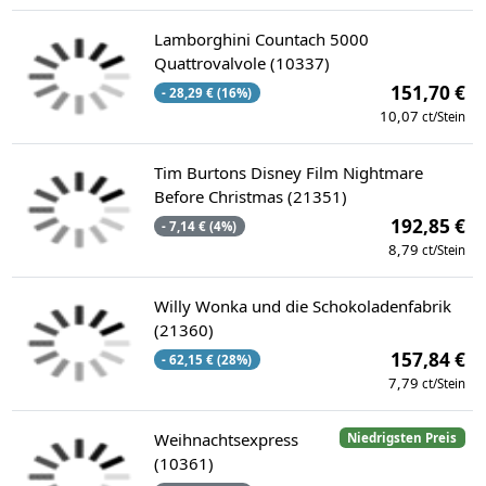
Lamborghini Countach 5000
Quattrovalvole (10337)
151,70 €
- 28,29 € (16%)
10,07
ct/Stein
Tim Burtons Disney Film Nightmare
Before Christmas (21351)
192,85 €
- 7,14 € (4%)
8,79
ct/Stein
Willy Wonka und die Schokoladenfabrik
(21360)
157,84 €
- 62,15 € (28%)
7,79
ct/Stein
Weihnachtsexpress
Niedrigsten Preis
(10361)