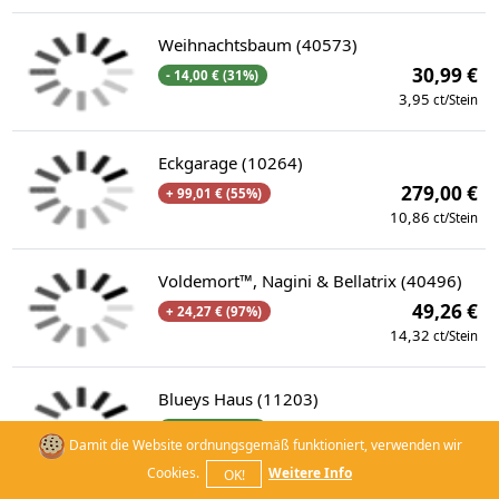
Weihnachtsbaum (40573)
30,99 €
- 14,00 € (31%)
3,95
ct/Stein
Eckgarage (10264)
279,00 €
+ 99,01 € (55%)
10,86
ct/Stein
Voldemort™, Nagini & Bellatrix (40496)
49,26 €
+ 24,27 € (97%)
14,32
ct/Stein
Blueys Haus (11203)
49,08 €
- 20,91 € (30%)
Damit die Website ordnungsgemäß funktioniert, verwenden wir
12,85
ct/Stein
Cookies.
Weitere Info
OK!