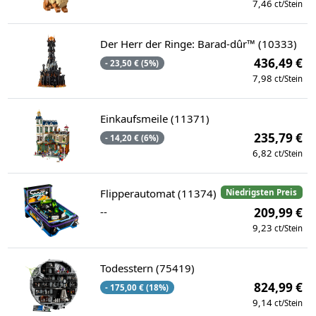
7,46
ct/Stein
Der Herr der Ringe: Barad-dûr™ (10333)
436,49 €
- 23,50 € (5%)
7,98
ct/Stein
Einkaufsmeile (11371)
235,79 €
- 14,20 € (6%)
6,82
ct/Stein
Flipperautomat (11374)
Niedrigsten Preis
--
209,99 €
9,23
ct/Stein
Todesstern (75419)
824,99 €
- 175,00 € (18%)
9,14
ct/Stein