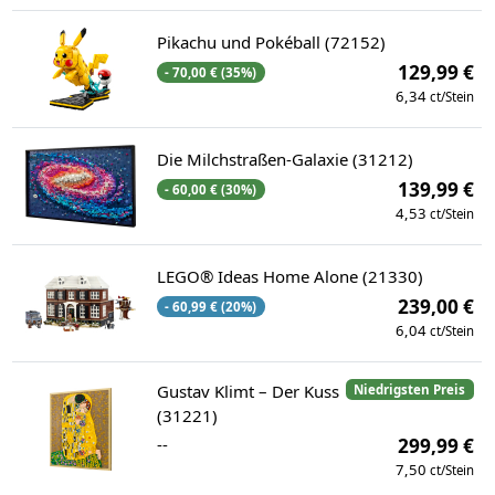
Pikachu und Pokéball (72152)
129,99 €
- 70,00 € (35%)
6,34
ct/Stein
Die Milchstraßen-Galaxie (31212)
139,99 €
- 60,00 € (30%)
4,53
ct/Stein
LEGO® Ideas Home Alone (21330)
239,00 €
- 60,99 € (20%)
6,04
ct/Stein
Gustav Klimt – Der Kuss
Niedrigsten Preis
(31221)
--
299,99 €
7,50
ct/Stein