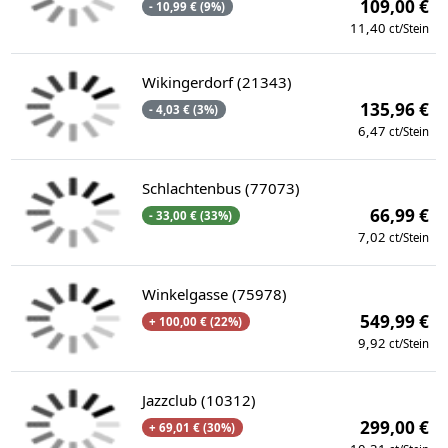
109,00 €
- 10,99 € (9%)
11,40
ct/Stein
Wikingerdorf (21343)
135,96 €
- 4,03 € (3%)
6,47
ct/Stein
Schlachtenbus (77073)
66,99 €
- 33,00 € (33%)
7,02
ct/Stein
Winkelgasse (75978)
549,99 €
+ 100,00 € (22%)
9,92
ct/Stein
Jazzclub (10312)
299,00 €
+ 69,01 € (30%)