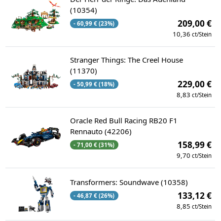
(10354)
209,00 €
- 60,99 € (23%)
10,36
ct/Stein
Stranger Things: The Creel House
(11370)
229,00 €
- 50,99 € (18%)
8,83
ct/Stein
Oracle Red Bull Racing RB20 F1
Rennauto (42206)
158,99 €
- 71,00 € (31%)
9,70
ct/Stein
Transformers: Soundwave (10358)
133,12 €
- 46,87 € (26%)
8,85
ct/Stein