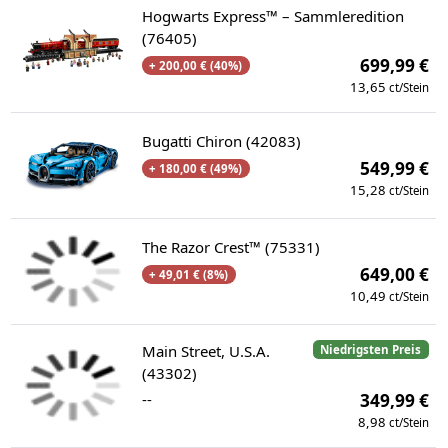
Hogwarts Express™ – Sammleredition
(76405)
699,99 €
+ 200,00 € (40%)
13,65
ct/Stein
Bugatti Chiron (42083)
549,99 €
+ 180,00 € (49%)
15,28
ct/Stein
The Razor Crest™ (75331)
649,00 €
+ 49,01 € (8%)
10,49
ct/Stein
Main Street, U.S.A.
Niedrigsten Preis
(43302)
--
349,99 €
8,98
ct/Stein