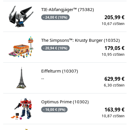
TIE-Abfangjäger™ (75382)
205,99 €
- 24,00 € (10%)
10,67
ct/Stein
The Simpsons™: Krusty Burger (10352)
179,05 €
- 20,94 € (10%)
10,95
ct/Stein
Eiffelturm (10307)
--
629,99 €
6,30
ct/Stein
Optimus Prime (10302)
163,99 €
- 16,00 € (9%)
10,87
ct/Stein