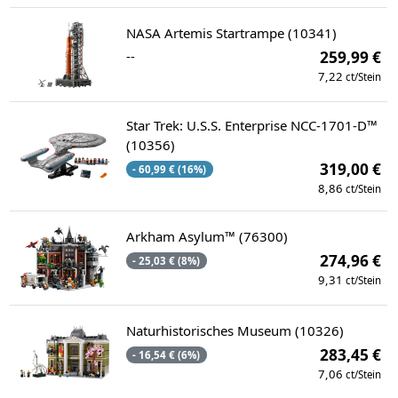
NASA Artemis Startrampe (10341)
--
259,99 €
7,22
ct/Stein
Star Trek: U.S.S. Enterprise NCC-1701-D™
(10356)
319,00 €
- 60,99 € (16%)
8,86
ct/Stein
Arkham Asylum™ (76300)
274,96 €
- 25,03 € (8%)
9,31
ct/Stein
Naturhistorisches Museum (10326)
283,45 €
- 16,54 € (6%)
7,06
ct/Stein