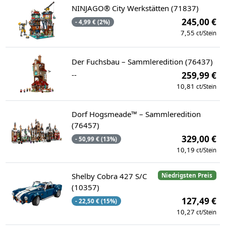
NINJAGO® City Werkstätten (71837)
245,00 €
- 4,99 € (2%)
7,55
ct/Stein
Der Fuchsbau – Sammleredition (76437)
--
259,99 €
10,81
ct/Stein
Dorf Hogsmeade™ – Sammleredition
(76457)
329,00 €
- 50,99 € (13%)
10,19
ct/Stein
Shelby Cobra 427 S/C
Niedrigsten Preis
(10357)
127,49 €
- 22,50 € (15%)
10,27
ct/Stein