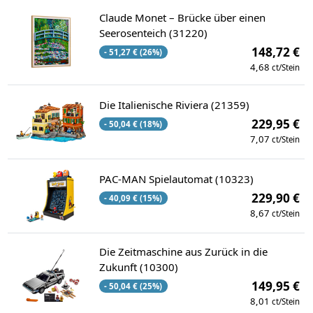
Claude Monet – Brücke über einen
Seerosenteich (31220)
148,72 €
- 51,27 € (26%)
4,68
ct/Stein
Die Italienische Riviera (21359)
229,95 €
- 50,04 € (18%)
7,07
ct/Stein
PAC-MAN Spielautomat (10323)
229,90 €
- 40,09 € (15%)
8,67
ct/Stein
Die Zeitmaschine aus Zurück in die
Zukunft (10300)
149,95 €
- 50,04 € (25%)
8,01
ct/Stein