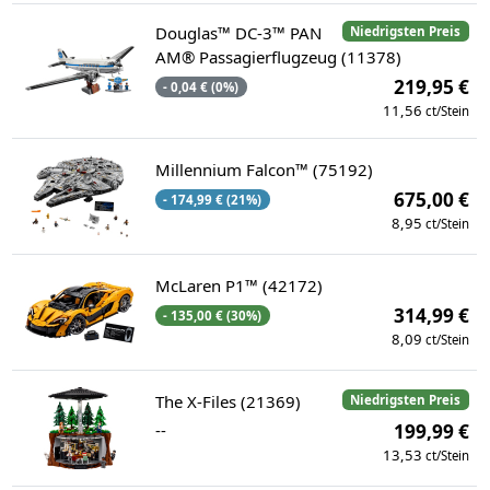
Douglas™ DC-3™ PAN
Niedrigsten Preis
AM® Passagierflugzeug (11378)
219,95 €
- 0,04 € (0%)
11,56
ct/Stein
Millennium Falcon™ (75192)
675,00 €
- 174,99 € (21%)
8,95
ct/Stein
McLaren P1™ (42172)
314,99 €
- 135,00 € (30%)
8,09
ct/Stein
The X-Files (21369)
Niedrigsten Preis
--
199,99 €
13,53
ct/Stein