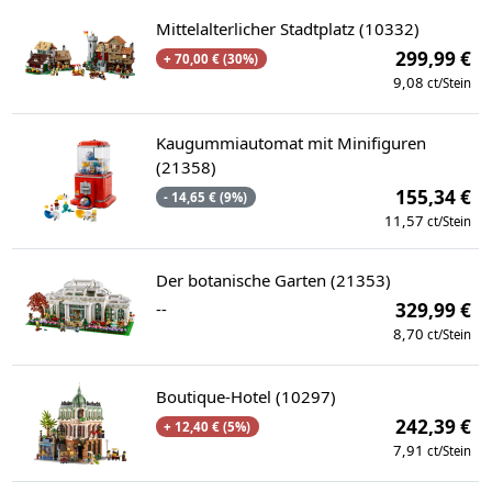
Mittelalterlicher Stadtplatz (10332)
299,99 €
+ 70,00 € (30%)
9,08
ct/Stein
Kaugummiautomat mit Minifiguren
(21358)
155,34 €
- 14,65 € (9%)
11,57
ct/Stein
Der botanische Garten (21353)
--
329,99 €
8,70
ct/Stein
Boutique-Hotel (10297)
242,39 €
+ 12,40 € (5%)
7,91
ct/Stein