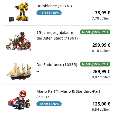
Bumblebee (10338)
73,95 €
- 16,04 € (18%)
7,78
ct/Stein
15-jähriges Jubiläum
Niedrigsten Preis
der Alten Stadt (71861)
--
299,99 €
6,18
ct/Stein
Die Endurance (10335)
Niedrigsten Preis
--
269,99 €
8,97
ct/Stein
Mario Kart™: Mario & Standard-Kart
(72037)
125,00 €
- 44,99 € (26%)
6,34
ct/Stein