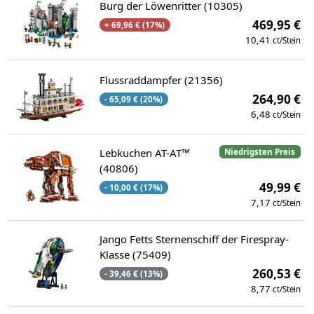
Burg der Löwenritter (10305)
469,95 €
+ 69,96 € (17%)
10,41
ct/Stein
Flussraddampfer (21356)
264,90 €
- 65,09 € (20%)
6,48
ct/Stein
Lebkuchen AT-AT™
Niedrigsten Preis
(40806)
49,99 €
- 10,00 € (17%)
7,17
ct/Stein
Jango Fetts Sternenschiff der Firespray-
Klasse (75409)
260,53 €
- 39,46 € (13%)
8,77
ct/Stein