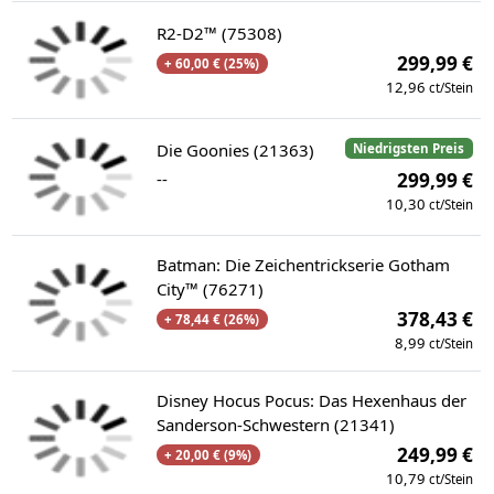
R2-D2™ (75308)
299,99 €
+ 60,00 € (25%)
12,96
ct/Stein
Die Goonies (21363)
Niedrigsten Preis
--
299,99 €
10,30
ct/Stein
Batman: Die Zeichentrickserie Gotham
City™ (76271)
378,43 €
+ 78,44 € (26%)
8,99
ct/Stein
Disney Hocus Pocus: Das Hexenhaus der
Sanderson-Schwestern (21341)
249,99 €
+ 20,00 € (9%)
10,79
ct/Stein