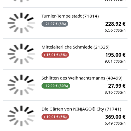
Turnier-Tempelstadt (71814)
228,92 €
- 21,07 € (8%)
6,56
ct/Stein
Mittelalterliche Schmiede (21325)
195,00 €
+ 15,01 € (8%)
9,01
ct/Stein
Schlitten des Weihnachtsmanns (40499)
27,99 €
- 12,00 € (30%)
8,16
ct/Stein
Die Gärten von NINJAGO® City (71741)
369,00 €
+ 19,01 € (5%)
6,49
ct/Stein