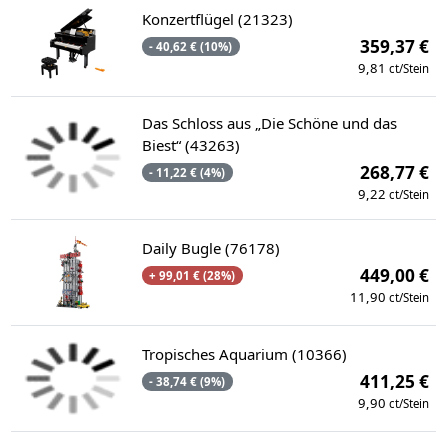
Konzertflügel (21323)
359,37 €
- 40,62 € (10%)
9,81
ct/Stein
Das Schloss aus „Die Schöne und das
Biest“ (43263)
268,77 €
- 11,22 € (4%)
9,22
ct/Stein
Daily Bugle (76178)
449,00 €
+ 99,01 € (28%)
11,90
ct/Stein
Tropisches Aquarium (10366)
411,25 €
- 38,74 € (9%)
9,90
ct/Stein