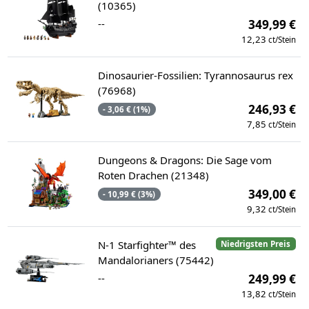
(10365)
--
349,99 €
12,23
ct/Stein
Dinosaurier-Fossilien: Tyrannosaurus rex
(76968)
246,93 €
- 3,06 € (1%)
7,85
ct/Stein
Dungeons & Dragons: Die Sage vom
Roten Drachen (21348)
349,00 €
- 10,99 € (3%)
9,32
ct/Stein
N-1 Starfighter™ des
Niedrigsten Preis
Mandalorianers (75442)
--
249,99 €
13,82
ct/Stein