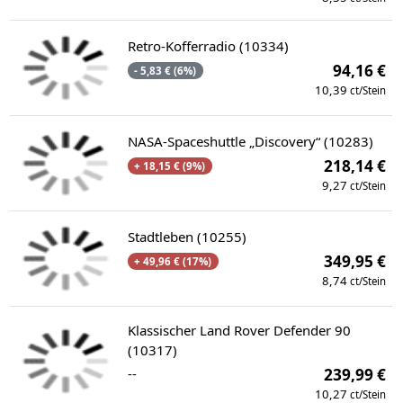
Retro-Kofferradio (10334)
94,16 €
- 5,83 € (6%)
10,39
ct/Stein
NASA-Spaceshuttle „Discovery“ (10283)
218,14 €
+ 18,15 € (9%)
9,27
ct/Stein
Stadtleben (10255)
349,95 €
+ 49,96 € (17%)
8,74
ct/Stein
Klassischer Land Rover Defender 90
(10317)
--
239,99 €
10,27
ct/Stein