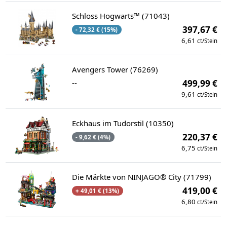
Schloss Hogwarts™ (71043)
397,67 €
- 72,32 € (15%)
6,61
ct/Stein
Avengers Tower (76269)
--
499,99 €
9,61
ct/Stein
Eckhaus im Tudorstil (10350)
220,37 €
- 9,62 € (4%)
6,75
ct/Stein
Die Märkte von NINJAGO® City (71799)
419,00 €
+ 49,01 € (13%)
6,80
ct/Stein