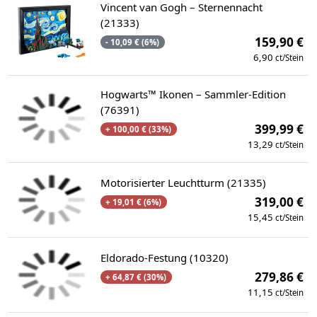
Vincent van Gogh – Sternennacht
(21333)
159,90 €
- 10,09 € (6%)
6,90
ct/Stein
Hogwarts™ Ikonen – Sammler-Edition
(76391)
399,99 €
+ 100,00 € (33%)
13,29
ct/Stein
Motorisierter Leuchtturm (21335)
319,00 €
+ 19,01 € (6%)
15,45
ct/Stein
Eldorado-Festung (10320)
279,86 €
+ 64,87 € (30%)
11,15
ct/Stein