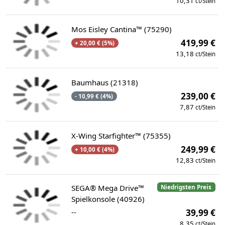
10,31
ct/Stein
Mos Eisley Cantina™ (75290)
419,99 €
+ 20,00 € (5%)
13,18
ct/Stein
Baumhaus (21318)
239,00 €
- 10,99 € (4%)
7,87
ct/Stein
X-Wing Starfighter™ (75355)
249,99 €
+ 10,00 € (4%)
12,83
ct/Stein
SEGA® Mega Drive™
Niedrigsten Preis
Spielkonsole (40926)
--
39,99 €
8,35
ct/Stein