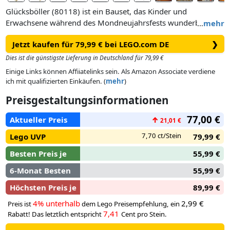
Glücksböller (80118) ist ein Bauset, das Kinder und
Erwachsene während des Mondneujahrsfests wunderbar
…
mehr
beschäftigt und ganz spielerisch LEGO® Wandkunst
Jetzt kaufen für 79,99 € bei LEGO.com DE
❯
erschaffen lässt.
Dies ist die günstigste Lieferung in Deutschland für 79,99 €
In den verzierten Böllern befinden sich LEGO Steine, die
Einige Links können Affiiatelinks sein. Als Amazon Associate verdiene
„prasseln“, wenn man sie bewegt. Drück auf den Knopf, um
ich mit qualifizierten Einkäufen. (
mehr
)
entweder eine Szene mit Mondneujahrsfeuerwerk oder eine
Preisgestaltungsinformationen
Familienzeremonie (Begrüßung des Glücksgotts)
preiszugeben. Während eine Festtagsszene im Modell des
77,00 €
Aktueller Preis
↑
21,01 €
Glücksböllers dargestellt ist, kann mit der anderen separat
gespielt werden. 6 Minifiguren, darunter auch ein Glücksgott,
7,70 ct/Stein
Lego UVP
79,99 €
laden zu Rollenspielen ein.
Besten Preis je
55,99 €
6-Monat Besten
55,99 €
Höchsten Preis je
89,99 €
4% unterhalb
2,99 €
Preis ist
dem Lego Preisempfehlung, ein
7,41
Rabatt! Das letztlich entspricht
Cent pro Stein.