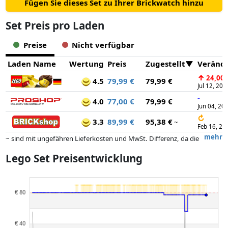
Fügen Sie dieses Set zu Ihrer Brickwatch hinzu
Set Preis pro Laden
Preise
Nicht verfügbar
Laden Name
Wertung
Preis
Zugestellt
Veränd
↑
24,00 
4.5
79,99 €
79,99 €
Jul 12, 202
-
4.0
77,00 €
79,99 €
Jun 04, 20
↻
3.3
89,99 €
95,38 €
~
Feb 16, 20
mehr
~ sind mit ungefähren Lieferkosten und MwSt. Differenz, da die
tatsächlichen Lieferkosten je nach Gewicht und/ oder Maßen der Ware
Lego Set Preisentwicklung
abweichen können.
Preise und Verfügbarkeiten können sich seit der letzten Aktualisierung
geändert haben. Die Ordnung erfolgt rein nach dem Preis,
Vergütungen durch Partner haben darauf keinerlei Einfluss. Nur bei
gleichen Preisen können historische Leistungen die Ordnung
beeinflussen.