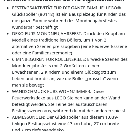
FESTTAGSAKTIVITÄT FÜR DIE GANZE FAMILIE: LEGO®
Glücksböller (80118) ist ein Bauspielzeug für Kinder, das
die ganze Familie während des Mondneujahrsfestes
wunderbar beschäftigt
DEKO FÜRS MONDNEUJAHRSFEST: Drück den Knopf am
Modell eines traditionellen Böllers, um 1 von 2
alternativen Szenen preiszugeben (eine Feuerwerksszene
oder eine Familienzeremonie)
6 MINIFIGUREN FÜR ROLLENSPIELE: Erwecke Szenen des
Mondneujahrsfests mit 2 Großeltern, einem
Erwachsenen, 2 Kindern und einem Glücksgott zum
Leben und hör dir an, wie die Böller „prasseln“ wenn
man sie bewegt
WANDSCHMUCK FÜRS WOHNZIMMER: Diese
Feuerwerksdeko aus LEGO Steinen kann an der Wand
befestigt werden. Stell eine der austauschbaren
Festtagsszenen aus, während du mit der anderen spielst
ABMESSUNGEN: Der Glücksböller aus diesem 1.039-
teiligen Festtagsset ist eine 47 cm hohe, 27 cm breite
und 7 cm tiefe Wanddeko