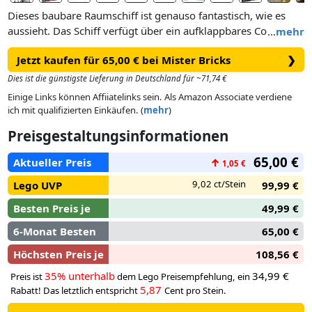
Dieses baubare Raumschiff ist genauso fantastisch, wie es
aussieht. Das Schiff verfügt über ein aufklappbares Cockpit
…
mehr
für 3 Minifiguren, einen geheimen Laderaum für eine weitere
Jetzt kaufen für 65,00 € bei Mister Bricks
❯
Minifigur, Staufächer für Ausrüstung und Zubehör sowie 2
kleine Raumschiffe, die man vom Mutterschiff abkoppeln
Dies ist die günstigste Lieferung in Deutschland für ~71,74 €
kann. Das Set beinhaltet außerdem 5 Minifiguren aus dem
Einige Links können Affiiatelinks sein. Als Amazon Associate verdiene
Film: Mantis, Drax, Star-Lord, Nebula und Adam Warlock.
ich mit qualifizierten Einkäufen. (
mehr
)
Man kann das Raumschiff leicht greifen und durchs Weltall
Preisgestaltungsinformationen
zischen lassen. Und nach dem Spielen kann man das
imposante Schiff auf dem Ständer im Kinderzimmer
65,00 €
Aktueller Preis
↑
1,05 €
ausstellen.
9,02 ct/Stein
Lego UVP
99,99 €
Besten Preis je
49,99 €
6-Monat Besten
65,00 €
Höchsten Preis je
108,56 €
35% unterhalb
34,99 €
Preis ist
dem Lego Preisempfehlung, ein
5,87
Rabatt! Das letztlich entspricht
Cent pro Stein.