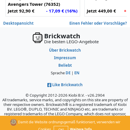
Avengers Tower (76352)
Jetzt 92,90 €
- 17,09 € (16%)
Jetzt 449,00 €
+ 
Desktopansicht
Einen Fehler oder Vorschläge?
Brickwatch
Die besten LEGO-Angebote
Über Brickwatch
Impressum
Beliebt
Sprache
DE
|
EN
Like Brickwatch
© Copyright 2012-2026 Kiobi B.V. - v26.2904
All trademarks, service marks, and copyrights on this site are property of
their respective owners. Brickwatch® is a registered trademark of Kiobi
BV. LEGO®, DUPLO, TECHNIC and NINJAGO etc. are trademarks or
registered trademarks of the LEGO Company, which does not sponsor,
authorize, or endorse this site.
Damit die Website ordnungsgemäß funktioniert, verwenden wir
Cookies.
Weitere Info
OK!