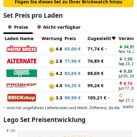
Fügen Sie dieses Set zu Ihrer Brickwatch hinzu
Set Preis pro Laden
Preise
Nicht verfügbar
Laden Name
Wertung
Preis
Zugestellt
Veränd
↓
34,95 
4.6
65,00 €
71,74 €
~
Nov 14, 2
↓
1,00 €
2.8
71,90 €
76,89 €
Sep 23, 20
↓
9,30 €
4.2
83,69 €
88,69 €
Jul 05, 202
↑
0,15 €
4.0
94,25 €
99,24 €
Jun 17, 20
↻
3.3
99,99 €
105,21 €
~
Apr 27, 20
mehr
~ sind mit ungefähren Lieferkosten und MwSt. Differenz, da die
tatsächlichen Lieferkosten je nach Gewicht und/ oder Maßen der Ware
Lego Set Preisentwicklung
abweichen können.
Preise und Verfügbarkeiten können sich seit der letzten Aktualisierung
geändert haben. Die Ordnung erfolgt rein nach dem Preis,