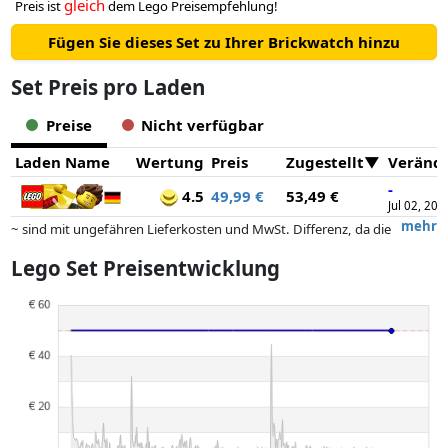
gleich
Preis ist
dem Lego Preisempfehlung!
Fügen Sie dieses Set zu Ihrer Brickwatch hinzu
Set Preis pro Laden
Preise
Nicht verfügbar
Laden Name
Wertung
Preis
Zugestellt
Veränd
-
4.5
49,99 €
53,49 €
Jul 02, 202
mehr
~ sind mit ungefähren Lieferkosten und MwSt. Differenz, da die
tatsächlichen Lieferkosten je nach Gewicht und/ oder Maßen der Ware
Lego Set Preisentwicklung
abweichen können.
Preise und Verfügbarkeiten können sich seit der letzten Aktualisierung
geändert haben. Die Ordnung erfolgt rein nach dem Preis,
Vergütungen durch Partner haben darauf keinerlei Einfluss. Nur bei
gleichen Preisen können historische Leistungen die Ordnung
beeinflussen.