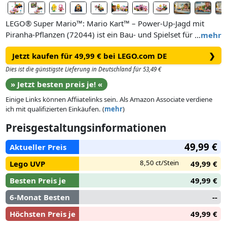
LEGO® Super Mario™: Mario Kart™ – Power-Up-Jagd mit
Piranha-Pflanzen (72044) ist ein Bau- und Spielset für Kinder.
…
mehr
Das Spielzeug ist ein grandioses LEGO® Super Mario™
Jetzt kaufen für 49,99 € bei LEGO.com DE
❯
Geschenk für Jungen, Mädchen und Gamer ab 8 Jahren. Für
packende Rollenspiele beinhaltet das Set detailreiche baubare
Dies ist die günstigste Lieferung in Deutschland für 53,49 €
Modelle von Toadette im Katzen-Cabrio und von einem
» Jetzt besten preis je! «
Koopa im Tanuki-Buggy. Beide Karts haben eine Driftfunktion
Einige Links können Affiiatelinks sein. Als Amazon Associate verdiene
und ein Muschelkatapult. Befestige die Piranha-Pflanze an
ich mit qualifizierten Einkäufen. (
mehr
)
einem der Karts und schau dir an, wie sie sich bewegt, wenn
der Flitzer fährt.
Preisgestaltungsinformationen
49,99 €
Setz LEGO® Mario™, LEGO® Luigi™ oder LEGO® Peach™ aus
Aktueller Preis
den separat erhältlichen Sets 71439, 71440, 71441 oder
8,50 ct/Stein
Lego UVP
49,99 €
72043 in eines der Karts, um interaktiv zu spielen und zum
Beispiel digitale Items aus der Itembox zu erhalten und
Besten Preis je
49,99 €
Mario Kart Sound-/Spezialeffekte beim Fahren zu erzeugen.
6-Monat Besten
--
Höchsten Preis je
49,99 €