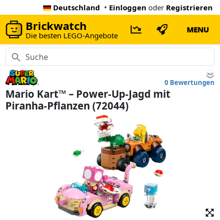
Deutschland
•
Einloggen
oder
Registrieren
Brickwatch
MENU
Die besten LEGO-Angebote
0 Bewertungen
Mario Kart™ – Power-Up-Jagd mit
Piranha-Pflanzen (72044)