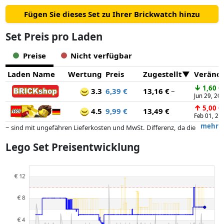
Fügen Sie dieses Set zu Ihrer Brickwatch hinzu
Set Preis pro Laden
Preise
Nicht verfügbar
Laden Name
Wertung
Preis
Zugestellt
Veränd
↓
1,60 €
3.3
6,39 €
13,16 €
~
Jun 29, 20
↑
5,00 €
4.5
9,99 €
13,49 €
Feb 01, 20
mehr
~ sind mit ungefähren Lieferkosten und MwSt. Differenz, da die
tatsächlichen Lieferkosten je nach Gewicht und/ oder Maßen der Ware
Lego Set Preisentwicklung
abweichen können.
Preise und Verfügbarkeiten können sich seit der letzten Aktualisierung
geändert haben. Die Ordnung erfolgt rein nach dem Preis,
Vergütungen durch Partner haben darauf keinerlei Einfluss. Nur bei
gleichen Preisen können historische Leistungen die Ordnung
beeinflussen.