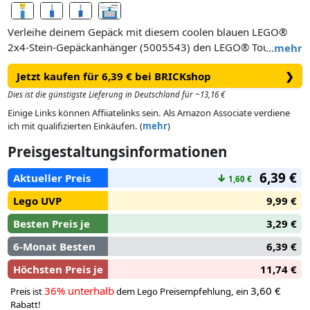
Verleihe deinem Gepäck mit diesem coolen blauen LEGO®
2x4-Stein-Gepäckanhänger (5005543) den LEGO® Touch.
…
mehr
Trage deine persönlichen Kontaktdaten auf die Rückseite des
Jetzt kaufen für 6,39 € bei BRICKshop
❯
Silikon-Anhängers im LEGO® Stein-Design ein und befestige
ihn dann an deinem Koffer oder Rucksack.
Dies ist die günstigste Lieferung in Deutschland für ~13,16 €
Einige Links können Affiiatelinks sein. Als Amazon Associate verdiene
ich mit qualifizierten Einkäufen. (
mehr
)
Preisgestaltungsinformationen
6,39 €
Aktueller Preis
↓
1,60 €
Lego UVP
9,99 €
Besten Preis je
3,29 €
6-Monat Besten
6,39 €
Höchsten Preis je
11,74 €
36% unterhalb
3,60 €
Preis ist
dem Lego Preisempfehlung, ein
Rabatt!