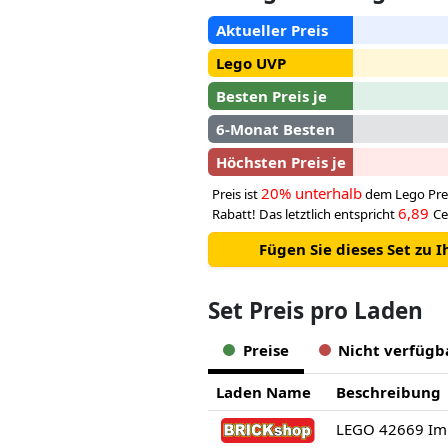
Aktueller Preis
Lego UVP
Besten Preis je
6-Monat Besten
Höchsten Preis je
20% unterhalb
Preis ist
dem Lego Pre
6,89
Rabatt! Das letztlich entspricht
Ce
Fügen Sie dieses Set zu 
Set Preis pro Laden
Preise
Nicht verfügb
Laden Name
Beschreibung
LEGO 42669 Imk