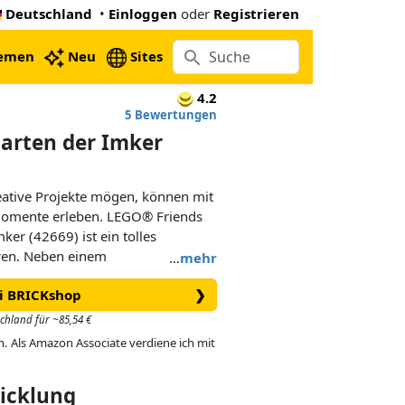
Deutschland
•
Einloggen
oder
Registrieren
emen
Neu
Sites
4.2
5 Bewertungen
arten der Imker
reative Projekte mögen, können mit
Momente erleben. LEGO® Friends
er (42669) ist ein tolles
hren. Neben einem
…
mehr
ten beinhaltet das Set auch 4
ei BRICKshop
❯
ne Katze und einen Hasen.
schland für ~85,54 €
underschöne Modell eines Hauses
in. Als Amazon Associate verdiene ich mit
it dem Set kann man darstellen,
 Großeltern besuchen. In jedem
wicklung
Details und Überraschungen zu