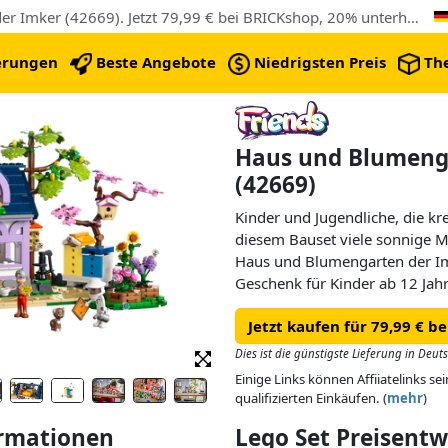
Das Günstigste LEGO Haus und Blumengarten der Imker (42669). Jetzt 79,99 € bei BRICKshop, 20% unterhalb das Lego UVP
erungen
Beste Angebote
Niedrigsten Preis
Th
Haus und Blumeng
(42669)
Kinder und Jugendliche, die k
diesem Bauset viele sonnige 
Haus und Blumengarten der Imk
Geschenk für Kinder ab 12 Ja
zweigeschossigen Haus mit Gar
Jetzt kaufen für 79,99 € b
LEGO Friends Spielfiguren, ei
Dies ist die günstigste Lieferung in Deut
Naturfreunde werden dieses w
Einige Links können Affiiatelinks se
mit Garten gerne ausstellen. M
qualifizierten Einkäufen. (
mehr
)
wie Paisley und Aliya Paisleys
ormationen
Lego Set Preisent
Winkel gibt es faszinierende 