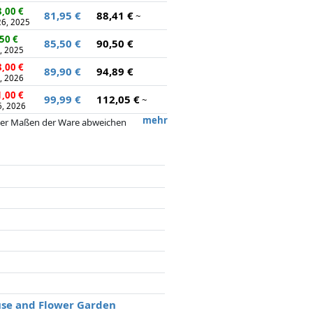
,00 €
81,95 €
88,41 €
~
26, 2025
50 €
85,50 €
90,50 €
5, 2025
,00 €
89,90 €
94,89 €
0, 2026
,00 €
99,99 €
112,05 €
~
6, 2026
mehr
 oder Maßen der Ware abweichen
 nach dem Preis, Vergütungen durch
flussen.
use and Flower Garden