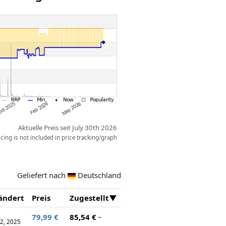
 Bienen und Marienkäfern
 Blumen und Bäume sind echten
 Ein Samentütchen, eine
er und ein Garnknäuel sind nur
mente.
ufklappen, um die Honigwaben
en, wie Honig gemacht wird. Ein
ützen die Imker.Kümmere dich um
Haus, um dir das Schlafzimmer
 dem die Großeltern Samen,
g verkaufen.
Aktuelle Preis seit July 30th 2026
ing is not included in price tracking/graph
Geliefert nach
Deutschland
ändert
Preis
Zugestellt
79,99 €
85,54 €
~
2, 2025