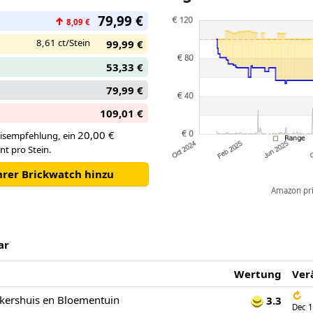
entdecken, beispielsweise mit
79,99 €
↑
bedruckte Steinchen. Und die
8,09 €
Pflanzenarten nachempfunden.
8,61 ct/Stein
99,99 €
Gießkanne, ein Kompostbehält
53,33 €
einige der coolen Zubehörele
79,99 €
Man kann die Bienenstöcke a
109,01 €
herauszuholen und zu entdeck
Imkerhut und ein Smoker sch
20,00 €
isempfehlung, ein
die Blumen und geh dann ins 
nt pro Stein.
oder den Laden anzusehen, in
Ihrer Brickwatch hinzu
Kerzen, Honigwaben und Honi
Amazon pric
ar
Wertung
Ver
↻
ershuis en Bloementuin
3.3
Dec 1