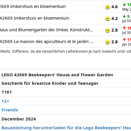
↓
18
2669 Imkershuis en bloementuin
4.6
May 
↓
9,
42669 Imkershuis en bloementuin
4.2
Jul 0
↑
18
42669 Friends Haus und Blumengarten der Imker, Konstruktionsspielzeug
2.8
Jul 3
↑
11
LEGO® Friends 42669 La maison des apiculteurs et le jardin fleuri
2.8
Jan 2
 MwSt. Differenz, da die tatsächlichen Lieferkosten je nach Gewicht und/
 seit der letzten Aktualisierung geändert haben. Die Ordnung erfolgt rein
. Nur bei gleichen Preisen können historische Leistungen die Ordnung beein
LEGO 42669 Beekeepers' House and Flower Garden
Geschenk für kreative Kinder und Teenager
1161
12+
Friends
December 2024
Bauanleitung herunterladen für die Lego Beekeepers' Ho