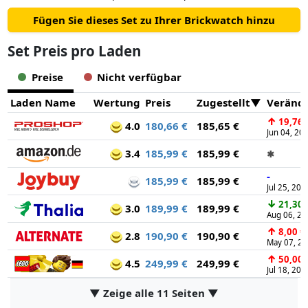
Fügen Sie dieses Set zu Ihrer Brickwatch hinzu
Set Preis pro Laden
Preise
Nicht verfügbar
Laden Name
Wertung
Preis
Zugestellt
Veränd
↑
19,76 
4.0
180,66 €
185,65 €
Jun 04, 20
3.4
185,99 €
185,99 €
✱
-
185,99 €
185,99 €
Jul 25, 202
↓
21,30 
3.0
189,99 €
189,99 €
Aug 06, 20
↑
8,00 €
2.8
190,90 €
190,90 €
May 07, 2
↑
50,00 
4.5
249,99 €
249,99 €
Jul 18, 202
▼ Zeige alle 11 Seiten ▼