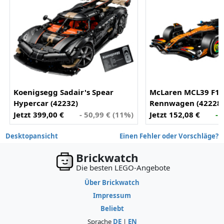
Koenigsegg Sadair's Spear
McLaren MCL39 F1
Hypercar (42232)
Rennwagen (42228
Jetzt 399,00 €
- 50,99 € (11%)
Jetzt 152,08 €
- 
Desktopansicht
Einen Fehler oder Vorschläge?
Brickwatch
Die besten LEGO-Angebote
Über Brickwatch
Impressum
Beliebt
Sprache
DE
|
EN