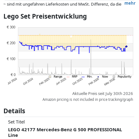
mehr
~ sind mit ungefähren Lieferkosten und MwSt. Differenz, da die
tatsächlichen Lieferkosten je nach Gewicht und/ oder Maßen der Ware
Lego Set Preisentwicklung
abweichen können.
Preise und Verfügbarkeiten können sich seit der letzten Aktualisierung
geändert haben. Die Ordnung erfolgt rein nach dem Preis,
Vergütungen durch Partner haben darauf keinerlei Einfluss. Nur bei
gleichen Preisen können historische Leistungen die Ordnung
beeinflussen.
Aktuelle Preis seit July 30th 2026
Amazon pricing is not included in price tracking/graph
Details
Set Titel
LEGO 42177 Mercedes-Benz G 500 PROFESSIONAL
Line