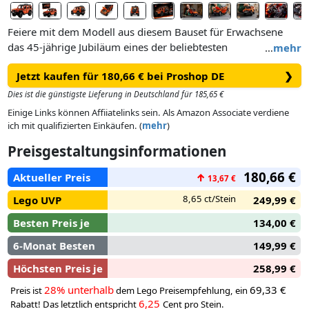
Feiere mit dem Modell aus diesem Bauset für Erwachsene
das 45-jährige Jubiläum eines der beliebtesten
…
mehr
Geländewagen der Welt. LEGO® Technic Mercedes-Benz G
Jetzt kaufen für 180,66 € bei Proshop DE
❯
500 PROFESSIONAL Line beinhaltet ein Modell der
legendären G-Klasse mit vielen authentischen Details und
Dies ist die günstigste Lieferung in Deutschland für 185,65 €
coolen Funktionen, die das Herz jedes Mercedes-Benz-Fans
Einige Links können Affiiatelinks sein. Als Amazon Associate verdiene
höherschlagen lassen.
ich mit qualifizierten Einkäufen. (
mehr
)
Preisgestaltungsinformationen
Lass dir Zeit beim Zusammenstecken der funktionierenden
Lenkung und der Radaufhängung. Stell die Motorhaube auf,
180,66 €
Aktueller Preis
↑
13,67 €
um dir den Sechszylinder-Reihenmotor anzuschauen. Probier
dann die 3 Einstellungen – D, N und R – des Getriebes aus.
8,65 ct/Stein
Lego UVP
249,99 €
Teste die beiden Differentialsperren und öffne die Türen, um
Besten Preis je
134,00 €
das detailgetreue Interieur zu bestaunen. Auch Hecktür und
Motorhaube lassen sich öffnen. Abenteurer werden vor allem
6-Monat Besten
149,99 €
von der Leiter, dem Ersatzrad und dem Dachgepäckträger
Höchsten Preis je
258,99 €
begeistert sein.
28% unterhalb
69,33 €
Preis ist
dem Lego Preisempfehlung, ein
6,25
Rabatt! Das letztlich entspricht
Cent pro Stein.