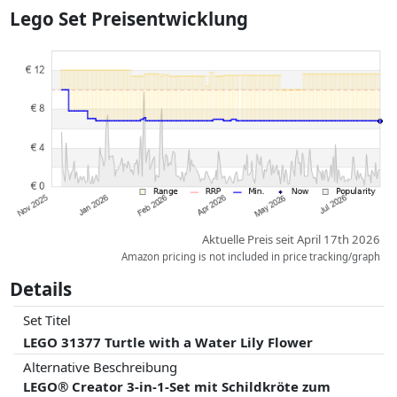
tatsächlichen Lieferkosten je nach Gewicht und/ oder Maßen der Ware
Lego Set Preisentwicklung
abweichen können.
Preise und Verfügbarkeiten können sich seit der letzten Aktualisierung
geändert haben. Die Ordnung erfolgt rein nach dem Preis,
Vergütungen durch Partner haben darauf keinerlei Einfluss. Nur bei
gleichen Preisen können historische Leistungen die Ordnung
beeinflussen.
Aktuelle Preis seit April 17th 2026
Amazon pricing is not included in price tracking/graph
Details
Set Titel
LEGO 31377 Turtle with a Water Lily Flower
Alternative Beschreibung
LEGO® Creator 3-in-1-Set mit Schildkröte zum