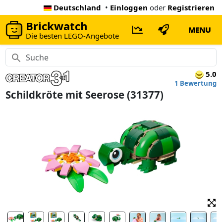
Deutschland
•
Einloggen
oder
Registrieren
Brickwatch
MENU
Die besten LEGO-Angebote
5.0
1 Bewertung
Schildkröte mit Seerose (31377)