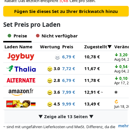
5,48
Rabatt! Das letztlich entspricht
Cent pro Stein.
Fügen Sie dieses Set zu Ihrer Brickwatch hinzu
Set Preis pro Laden
Preise
Nicht verfügbar
Laden Name
Wertung
Preis
Zugestellt
Veränd
↓
3,20 €
6,79 €
10,78 €
Aug 04, 20
↓
0,54 €
3.0
7,72 €
11,67 €
Aug 04, 20
↓
0,10 €
2.8
6,79 €
11,78 €
Apr 17, 20
3.6
7,99 €
12,91 €
~
✱
↻
4.5
9,99 €
13,49 €
Jun 18, 20
▼ Zeige alle 13 Seiten ▼
mehr
~ sind mit ungefähren Lieferkosten und MwSt. Differenz, da die