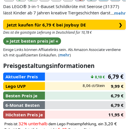
Das LEGO® 3-in-1-Bauset Schildkröte mit Seerose (31377)
lässt Kinder ab 7 Jahren kreative Tiergeschichten darstellen.
…
mehr
Das Bauspielzeug bietet Mädchen und Jungen 3 verschiedene
Jetzt kaufen für 6,79 € bei Joybuy DE
❯
Bauoptionen mit denselben LEGO Steinen.
Dies ist die günstigste Lieferung in Deutschland für 10,78 €
Kinder können zunächst eine Spielzeugschildkröte mit
» Jetzt besten preis je! «
beweglichem Kopf und aufklappbarem Maul bauen. Zu
Einige Links können Affiiatelinks sein. Als Amazon Associate verdiene
dieser Tierfigur gehört auch eine wunderschöne rosafarbene
ich mit qualifizierten Einkäufen. (
mehr
)
Seerose. Dieses Modell kann man dann in ein Chamäleon mit
beweglichem Kopf und Schwanz umbauen – oder in einen
Preisgestaltungsinformationen
Spielzeugfrosch mit aufklappbarem Maul.
6,79 €
Aktueller Preis
↓
0,10 €
8,06 ct/Stein
Lego UVP
9,99 €
Besten Preis je
6,79 €
6-Monat Besten
6,79 €
Höchsten Preis je
11,95 €
32% unterhalb
3,20 €
Preis ist
dem Lego Preisempfehlung, ein