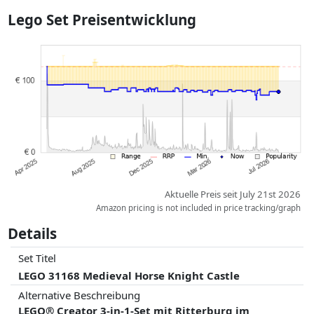
tatsächlichen Lieferkosten je nach Gewicht und/ oder Maßen der Ware
Lego Set Preisentwicklung
abweichen können.
Preise und Verfügbarkeiten können sich seit der letzten Aktualisierung
geändert haben. Die Ordnung erfolgt rein nach dem Preis,
Vergütungen durch Partner haben darauf keinerlei Einfluss. Nur bei
gleichen Preisen können historische Leistungen die Ordnung
beeinflussen.
Aktuelle Preis seit July 21st 2026
Amazon pricing is not included in price tracking/graph
Details
Set Titel
LEGO 31168 Medieval Horse Knight Castle
Alternative Beschreibung
LEGO® Creator 3-in-1-Set mit Ritterburg im