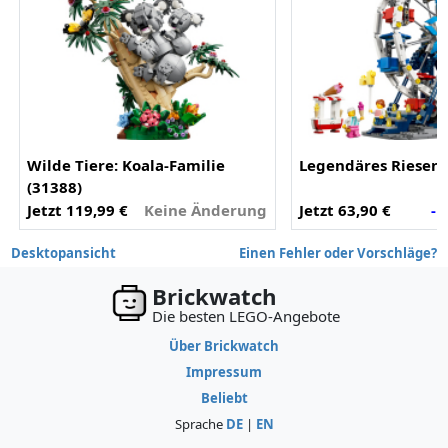
Wilde Tiere: Koala-Familie
Legendäres Riesenr
(31388)
Jetzt 119,99 €
Keine Änderung
Jetzt 63,90 €
- 
Desktopansicht
Einen Fehler oder Vorschläge?
Brickwatch
Die besten LEGO-Angebote
Über Brickwatch
Impressum
Beliebt
Sprache
DE
|
EN