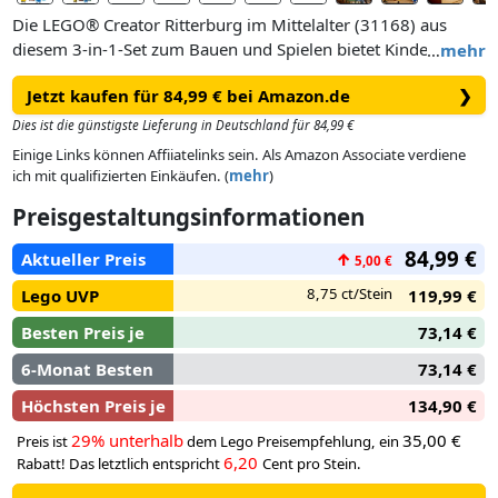
Die LEGO® Creator Ritterburg im Mittelalter (31168) aus
diesem 3-in-1-Set zum Bauen und Spielen bietet Kindern jede
…
mehr
Menge Actionspaß im Mittelalter. Man kann die Rückwand
Jetzt kaufen für 84,99 € bei Amazon.de
❯
der detailreichen Ritterburg öffnen. Zu dem Modell gehören
eine bewegliche Zugbrücke, ein großer Saal, ein Stall, eine
Dies ist die günstigste Lieferung in Deutschland für 84,99 €
Schmiede, eine versteckte Schatztruhe, das Schlafgemach des
Einige Links können Affiiatelinks sein. Als Amazon Associate verdiene
Königs, eine Schreibstube und 2 Turmterrassen.
ich mit qualifizierten Einkäufen. (
mehr
)
Preisgestaltungsinformationen
Jungen und Mädchen können 3 verschiedene Bauoptionen
auswählen: eine interaktive Ritterburg, einen Turnierplatz für
84,99 €
Aktueller Preis
↑
5,00 €
Ritterspiele mit kleiner Burg oder eine mittelalterliche Stadt
mit Windmühle. 6 Minifiguren ergänzen jedes dieser
8,75 ct/Stein
Lego UVP
119,99 €
Modelle: ein Ritterkönig, ein Ritterturniersieger, ein
Besten Preis je
73,14 €
Bogenschütze, ein Speerträger, ein Schmied und ein
Schlangenritter. Auch 2 bewegliche Pferde laden zum Spielen
6-Monat Besten
73,14 €
ein.
Höchsten Preis je
134,90 €
29% unterhalb
35,00 €
Preis ist
dem Lego Preisempfehlung, ein
6,20
Rabatt! Das letztlich entspricht
Cent pro Stein.