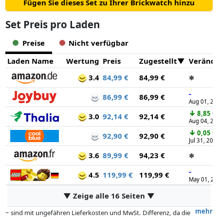
Fügen Sie dieses Set zu Ihrer Brickwatch hinzu
Set Preis pro Laden
Preise
Nicht verfügbar
Laden Name
Wertung
Preis
Zugestellt
Veränd
3.4
84,99 €
84,99 €
✱
-
86,99 €
86,99 €
Aug 01, 20
↓
8,85 €
3.0
92,14 €
92,14 €
Aug 04, 20
↓
0,05 €
92,90 €
92,90 €
Jul 31, 202
3.6
89,99 €
94,23 €
✱
-
4.5
119,99 €
119,99 €
May 01, 2
▼ Zeige alle 16 Seiten ▼
mehr
~ sind mit ungefähren Lieferkosten und MwSt. Differenz, da die