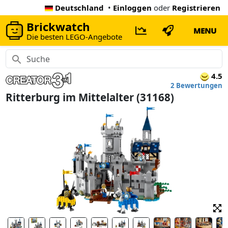
Deutschland
•
Einloggen
oder
Registrieren
Brickwatch
MENU
Die besten LEGO-Angebote
4.5
2 Bewertungen
Ritterburg im Mittelalter (31168)