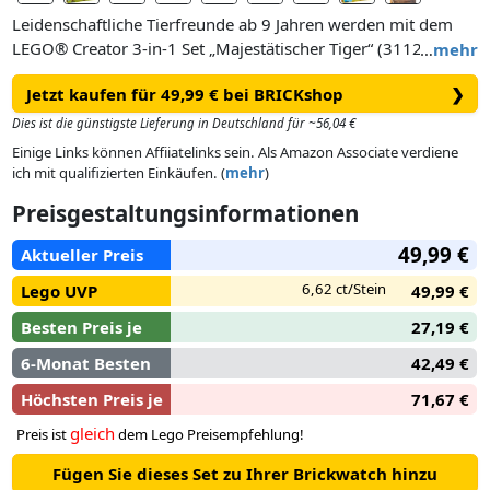
Leidenschaftliche Tierfreunde ab 9 Jahren werden mit dem
LEGO® Creator 3-in-1 Set „Majestätischer Tiger“ (31129)
…
mehr
gerne spannende Geschichten darstellen. Das Set beinhaltet
Jetzt kaufen für 49,99 € bei BRICKshop
❯
einen Tiger aus LEGO Steinen, der seinen Gesichtsausdruck
verändern und all seine Gliedmaßen, den Kopf und den
Dies ist die günstigste Lieferung in Deutschland für ~56,04 €
Schwanz bewegen kann.
Einige Links können Affiiatelinks sein. Als Amazon Associate verdiene
ich mit qualifizierten Einkäufen. (
mehr
)
Dieses fantastische 3-in-1-Set bietet deinem Kind mindestens
Preisgestaltungsinformationen
3 verschiedene Bau- und Spielerlebnisse. Man kann erst
einen beweglichen Tiger mit einem roten Vogel bauen und
49,99 €
Aktueller Preis
die beiden Modelle dann in einen roten Panda mit Bambus
und Bonsai-Baum oder in einen Koi mit beweglichen Flossen
6,62 ct/Stein
Lego UVP
49,99 €
und Seerosen verwandeln. Dein Kind kann aber auch seiner
Besten Preis je
27,19 €
Fantasie freien Lauf lassen und ein ganz anderes Tier
erschaffen.
6-Monat Besten
42,49 €
Höchsten Preis je
71,67 €
gleich
Preis ist
dem Lego Preisempfehlung!
Fügen Sie dieses Set zu Ihrer Brickwatch hinzu