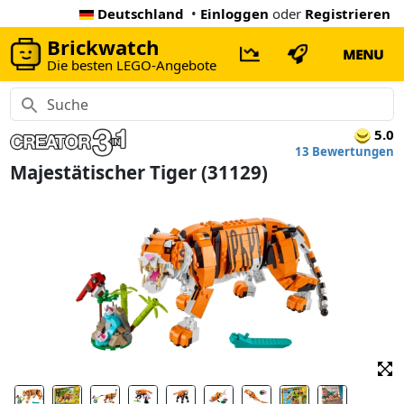
Deutschland
•
Einloggen
oder
Registrieren
Brickwatch
MENU
Die besten LEGO-Angebote
5.0
13 Bewertungen
Majestätischer Tiger (31129)