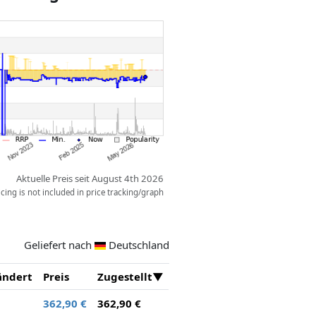
 kostenlosen LEGO® Powered Up
 Play“, um die Noten selber zu
uto Play“, um einfach entspannt der
Aktuelle Preis seit August 4th 2026
ing is not included in price tracking/graph
Geliefert nach
Deutschland
ändert
Preis
Zugestellt
362,90 €
362,90 €