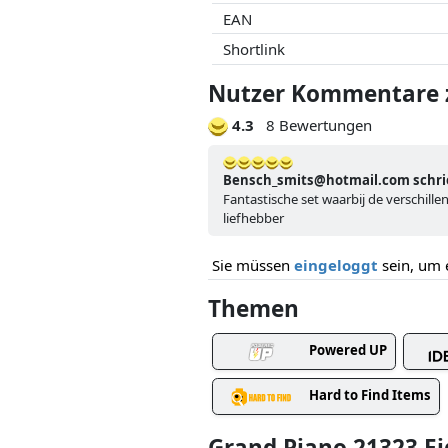
EAN
Shortlink
Nutzer Kommentare z
4.3
8 Bewertungen
Bensch_smits@hotmail.com schrie
Fantastische set waarbij de verschil
liefhebber
Sie müssen
eingeloggt
sein, um 
Themen
Powered UP
Hard to Find Items
Grand Piano 21323 E