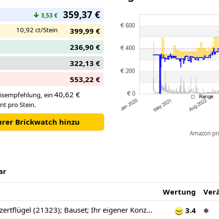
zu lassen. Wählen Sie in der
359,37 €
App entweder die Option „User
↓
3,53 €
spielen, oder aktivieren Sie „A
10,92 ct/Stein
399,99 €
Musik zu lauschen.
236,90 €
322,13 €
553,22 €
40,62 €
isempfehlung, ein
nt pro Stein.
Ihrer Brickwatch hinzu
Amazon pric
ar
Wertung
Ver
LEGO Ideas Konzertflügel (21323); Bauset; Ihr eigener Konzertflügel; tolles Modellbauprojekt geschätzten Pianisten, Musiker, Musikliebhaber oder Bastler (3.662 Teile)
3.4
✱