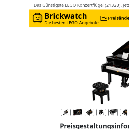
Das Günstigste LEGO Konzertflügel (21323). Je
Brickwatch
Preisänd
Die besten LEGO-Angebote
Preisgestaltungsinf