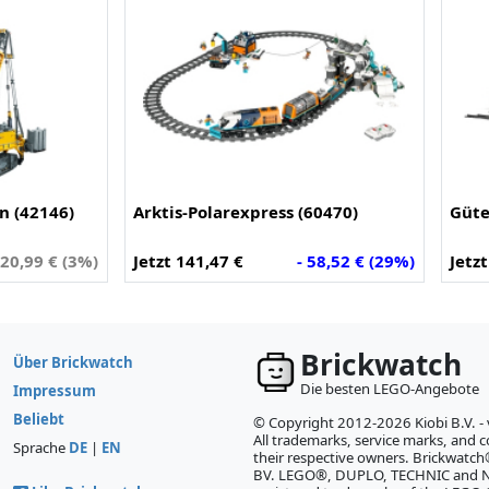
n (42146)
Arktis-Polarexpress (60470)
Güte
 20,99 € (3%)
Jetzt 141,47 €
- 58,52 € (29%)
Jetz
Brickwatch
Über Brickwatch
Die besten LEGO-Angebote
Impressum
Beliebt
© Copyright 2012-2026 Kiobi B.V. -
All trademarks, service marks, and co
Sprache
DE
|
EN
their respective owners. Brickwatch®
BV. LEGO®, DUPLO, TECHNIC and NI