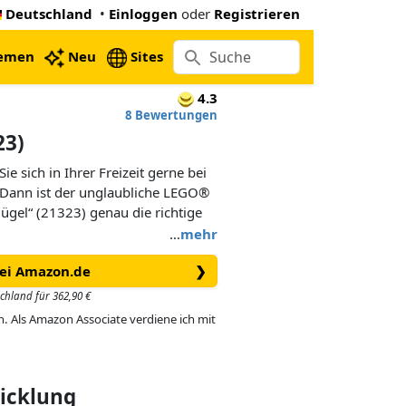
Deutschland
•
Einloggen
oder
Registrieren
emen
Neu
Sites
4.3
8 Bewertungen
23)
e sich in Ihrer Freizeit gerne bei
 Dann ist der unglaubliche LEGO®
ügel“ (21323) genau die richtige
…
mehr
bei Amazon.de
❯
 aus LEGO® Steinen, auf dem Sie
len können und erfreuen Sie sich
schland für 362,90 €
 dieses komplexe Modell können
in. Als Amazon Associate verdiene ich mit
n Sie die Hammermechanik jeder
edal und authentische Details wie
ie Klaviaturklappe nach. Schalten
on wunderschöner Musik verwöhnen
wicklung