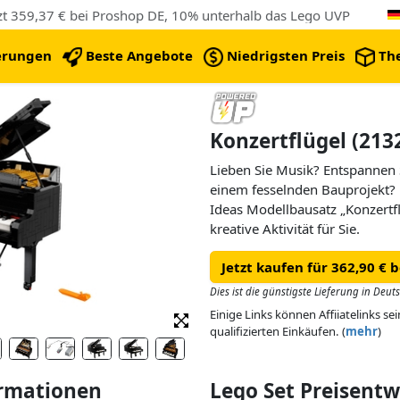
tzt 359,37 € bei Proshop DE, 10% unterhalb das Lego UVP
erungen
Beste Angebote
Niedrigsten Preis
Th
Konzertflügel (213
Lieben Sie Musik? Entspannen Si
einem fesselnden Bauprojekt?
Ideas Modellbausatz „Konzertfl
kreative Aktivität für Sie.
Jetzt kaufen für 362,90 € 
Bauen Sie einen Konzertflügel
Ihre eigenen Musikstücke spie
Dies ist die günstigste Lieferung in Deut
an Ihrem Bauerfolg, denn auf
Einige Links können Affiiatelinks se
Sie wirklich stolz sein! Bilde
qualifizierten Einkäufen. (
mehr
)
Klaviertaste, das bewegliche P
den aufgestellten Deckel und d
Sie den Motor an, um sich v
ormationen
Lego Set Preisent