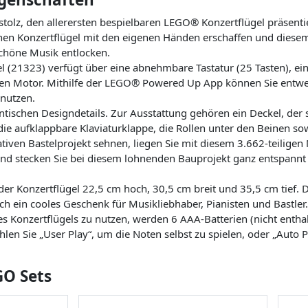
stolz, den allerersten bespielbaren LEGO® Konzertflügel präsenti
inen Konzertflügel mit den eigenen Händen erschaffen und die
chöne Musik entlocken.
l (21323) verfügt über eine abnehmbare Tastatur (25 Tasten), 
en Motor. Mithilfe der LEGO® Powered Up App können Sie entwede
 nutzen.
entischen Designdetails. Zur Ausstattung gehören ein Deckel, der
, die aufklappbare Klaviaturklappe, die Rollen unter den Beinen s
iven Bastelprojekt sehnen, liegen Sie mit diesem 3.662-teiligen 
und stecken Sie bei diesem lohnenden Bauprojekt ganz entspannt 
der Konzertflügel 22,5 cm hoch, 30,5 cm breit und 35,5 cm tief. 
 ein cooles Geschenk für Musikliebhaber, Pianisten und Bastler
es Konzertflügels zu nutzen, werden 6 AAA-Batterien (nicht enth
en Sie „User Play“, um die Noten selbst zu spielen, oder „Auto P
GO Sets