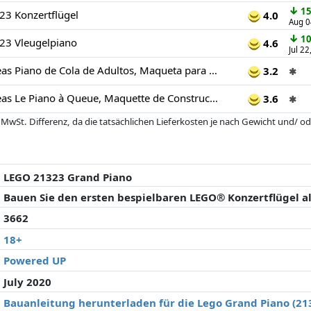
↓
15
23 Konzertflügel
4.0
Aug 0
↓
10
23 Vleugelpiano
4.6
Jul 22
LEGO 21323 Ideas Piano de Cola de Adultos, Maqueta para Construir, Regalos para Músicos, Decoración para Casa y Oficina
3.2
✱
LEGO 21323 Ideas Le Piano à Queue, Maquette de Construction, à Exposer et à Collectionner, avec Moteur et Fonctions Électriques, Idée Cadeau Musicien
3.6
✱
 MwSt. Differenz, da die tatsächlichen Lieferkosten je nach Gewicht und/
 seit der letzten Aktualisierung geändert haben. Die Ordnung erfolgt rein
. Nur bei gleichen Preisen können historische Leistungen die Ordnung beein
LEGO 21323 Grand Piano
Bauen Sie den ersten bespielbaren LEGO® Konzertflügel al
3662
18+
Powered UP
July 2020
Bauanleitung herunterladen für die Lego Grand Piano (21