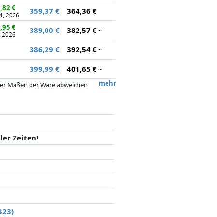
,82 €
359,37 €
364,36 €
4, 2026
,95 €
389,00 €
382,57 €
~
, 2026
386,29 €
392,54 €
~
399,99 €
401,65 €
~
mehr
 oder Maßen der Ware abweichen
 nach dem Preis, Vergütungen durch
flussen.
ler Zeiten!
323)