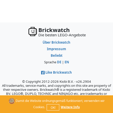
Brickwatch
Die besten LEGO-Angebote
Über Brickwatch
Impressum
Beliebt
Sprache
DE
|
EN
Like Brickwatch
© Copyright 2012-2026 Kiobi B.V. - v26.2904
All trademarks, service marks, and copyrights on this site are property of
their respective owners. Brickwatch® is a registered trademark of Kiobi
BV. LEGO®, DUPLO, TECHNIC and NINJAGO etc. are trademarks or
registered trademarks of the LEGO Company, which does not sponsor,
Damit die Website ordnungsgemäß funktioniert, verwenden wir
authorize, or endorse this site.
Cookies.
Weitere Info
OK!