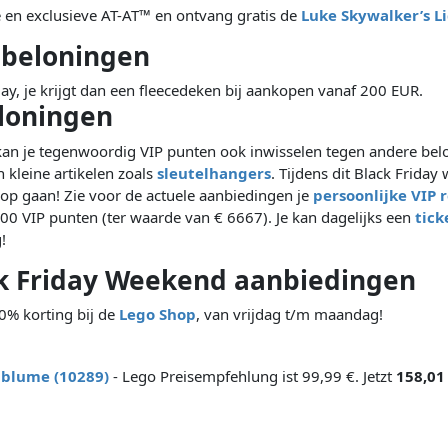
en exclusieve AT-AT™ en ontvang gratis de
Luke Skywalker’s L
 beloningen
, je krijgt dan een fleecedeken bij aankopen vanaf 200 EUR.
eloningen
kan je tegenwoordig VIP punten ook inwisselen tegen andere belo
 kleine artikelen zoals
sleutelhangers
. Tijdens dit Black Frida
oop gaan! Zie voor de actuele aanbiedingen je
persoonlijke VIP 
0 VIP punten (ter waarde van € 6667). Je kan dagelijks een
tick
!
k Friday Weekend aanbiedingen
20% korting bij de
Lego Shop
, van vrijdag t/m maandag!
lblume (10289)
- Lego Preisempfehlung ist 99,99 €. Jetzt
158,01