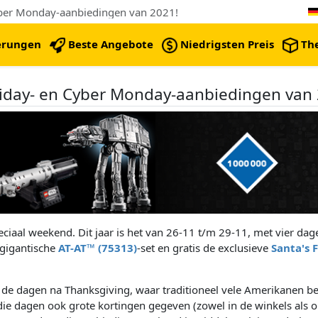
Cyber Monday-aanbiedingen van 2021!
erungen
Beste Angebote
Niedrigsten Preis
Th
riday- en Cyber Monday-aanbiedingen van 
peciaal weekend. Dit jaar is het van 26-11 t/m 29-11, met vier da
 gigantische
AT-AT™ (75313)
-set en gratis de exclusieve
Santa's 
 de dagen na Thanksgiving, waar traditioneel vele Amerikanen b
dagen ook grote kortingen gegeven (zowel in de winkels als onl