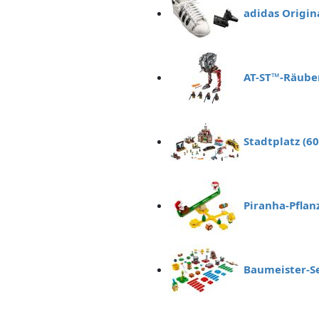
adidas Origin
AT-ST™-Räuber
Stadtplatz (6
Piranha-Pflan
Baumeister-Se