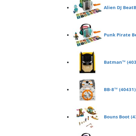
Alien DJ Beat
Punk Pirate B
Batman™ (403
BB-8™ (40431)
Bouns Boot (4