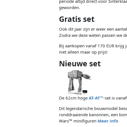
periode altijd direct voor Sinterk
geworden.
Gratis set
Ook dit jaar zijn er weer een aanta
Zodra we deze weten passen we de
Bij aankopen vanaf 170 EUR krijg j
niet alleen maar op prijs!
Nieuwe set
De 62cm hoge
AT-AT™
-set is vana
Dit legendarische bouwmodel besch
ronddraaiende kanonnen, een bomm
Wars™ minifiguren
Meer info