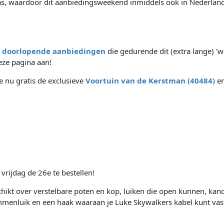
laas, waardoor dit aanbiedingsweekend inmiddels ook in Nederland
l
doorlopende aanbiedingen
die gedurende dit (extra lange) '
ze pagina aan!
e nu gratis de exclusieve
Voortuin van de Kerstman (40484)
er
f vrijdag de 26e te bestellen!
ikt over verstelbare poten en kop, luiken die open kunnen, kano
enluik en een haak waaraan je Luke Skywalkers kabel kunt vas