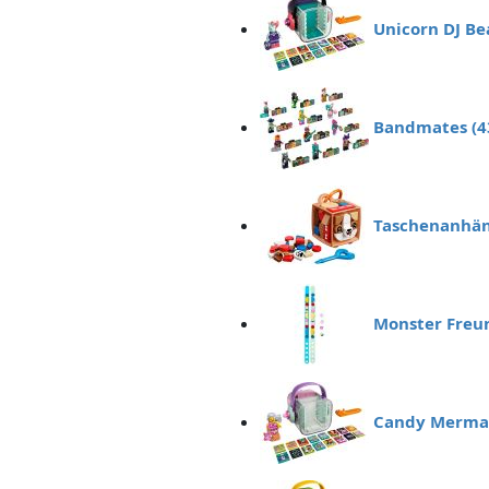
Unicorn DJ Be
Bandmates (4
Taschenanhän
Monster Freu
Candy Mermai