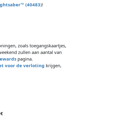
ightsaber™ (40483)
!
ningen, zoals toegangskaartjes,
y weekend zullen aan aantal van
rewards
pagina.
et voor de verloting
krijgen,
 €