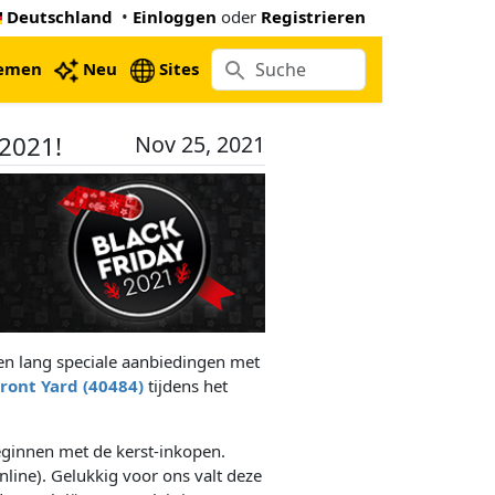
Deutschland
•
Einloggen
oder
Registrieren
emen
Neu
Sites
2021!
Nov 25, 2021
gen lang speciale aanbiedingen met
Front Yard (40484)
tijdens het
eginnen met de kerst-inkopen.
ine). Gelukkig voor ons valt deze