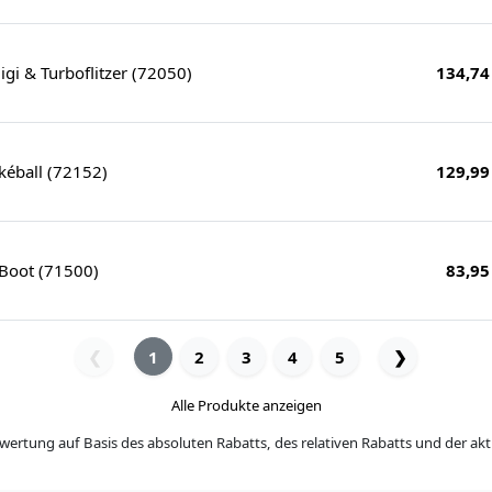
igi & Turboflitzer (72050)
134,74
kéball (72152)
129,99
Boot (71500)
83,95
1
2
3
4
5
❯
❮
Alle Produkte anzeigen
wertung auf Basis des absoluten Rabatts, des relativen Rabatts und der akt