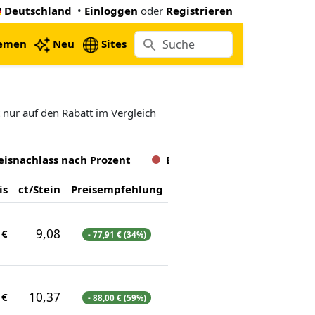
Deutschland
•
Einloggen
oder
Registrieren
emen
Neu
Sites
 nur auf den Rabatt im Vergleich
eisnachlass nach Prozent
Budget basiert
is
ct/Stein
Preisempfehlung
9,08
 €
- 77,91 € (34%)
10,37
 €
- 88,00 € (59%)