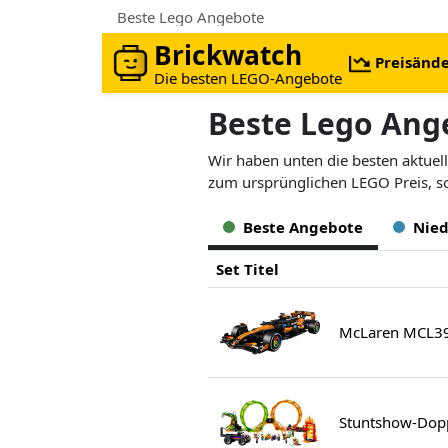
Beste Lego Angebote
Brickwatch
Preisänd
Die besten LEGO-Angebote
Beste Lego Ang
Wir haben unten die besten aktuel
zum ursprünglichen LEGO Preis, so
Beste Angebote
Nied
Set Titel
McLaren MCL39
Stuntshow-Dopp