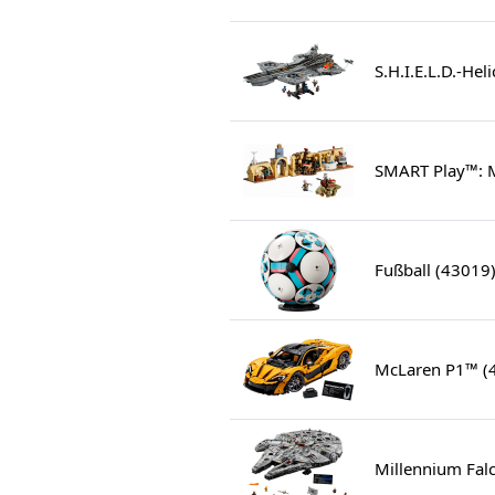
S.H.I.E.L.D.-Hel
SMART Play™: M
Fußball (43019
McLaren P1™ (
Millennium Fal