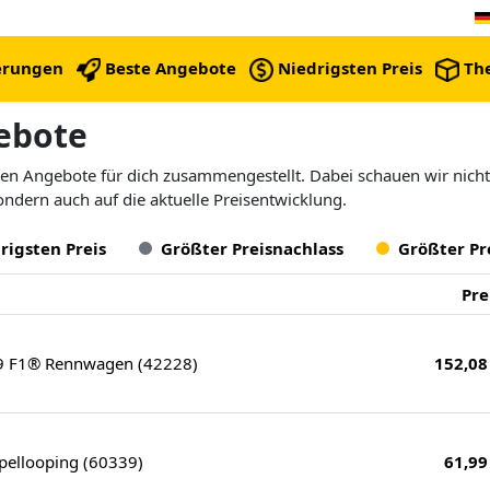
erungen
Beste Angebote
Niedrigsten Preis
Th
ebote
len Angebote für dich zusammengestellt. Dabei schauen wir nicht
ndern auch auf die aktuelle Preisentwicklung.
rigsten Preis
Größter Preisnachlass
Größter Pr
Pre
 F1® Rennwagen (42228)
152,08
ellooping (60339)
61,99