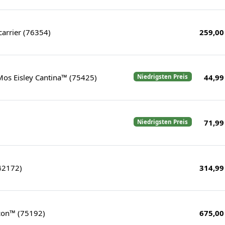
icarrier (76354)
259,00
os Eisley Cantina™ (75425)
44,99
Niedrigsten Preis
)
71,99
Niedrigsten Preis
42172)
314,99
con™ (75192)
675,00