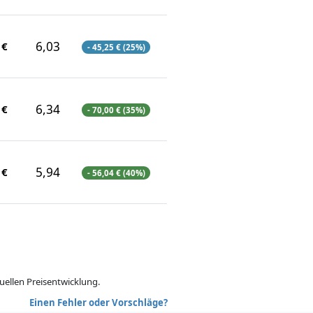
6,03
 €
- 45,25 € (25%)
6,34
 €
- 70,00 € (35%)
5,94
 €
- 56,04 € (40%)
uellen Preisentwicklung.
Einen Fehler oder Vorschläge?