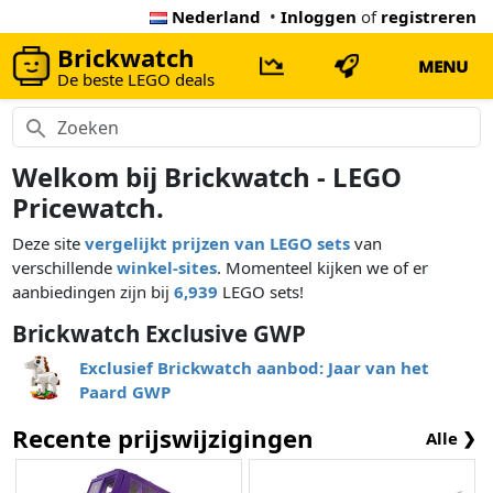
Nederland
•
Inloggen
of
registreren
Brickwatch
MENU
De beste LEGO deals
Welkom bij Brickwatch - LEGO
Pricewatch.
Deze site
vergelijkt prijzen van LEGO sets
van
verschillende
winkel-sites
. Momenteel kijken we of er
aanbiedingen zijn bij
6,939
LEGO sets!
Brickwatch Exclusive GWP
Exclusief Brickwatch aanbod: Jaar van het
Paard GWP
Recente prijswijzigingen
Alle ❯