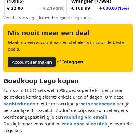
(10995)
Wrangler (77984)
€ 22,80
€ 169,99
↓€ 2,19 (9%)
↓€ 30,00 (15%)
Verschil is in vergelijk met de originele Lego prijs.
Mis nooit meer een deal
Maak nu een account aan en stel alerts in voor de beste
deals.
of
Inloggen
Account aanmaken
Goedkoop Lego kopen
Soms zijn LEGO sets wel 50% goedkoper te krijgen, maar
geldt deze korting slechts enkele uren of dagen. Om deze
aanbiedingen
niet te missen kan je
sets toevoegen
aan je
persoonlijke Brickwatch. Zodra
de prijs van zo'n set ergens
*
wordt aangepast krijg je een
melding via email
!
Dus kijk maar eens rond en
zoek naar
of
ontdek
je favoriete
Lego set.