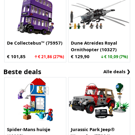
De Collectebus™ (75957)
Dune Atreides Royal
Ornithopter (10327)
€ 101,85
€ 129,90
↑€ 21,86 (27%)
↓€ 10,09 (7%)
Beste deals
Alle deals ❯
Spider-Mans huisje
Jurassic Park Jeep®